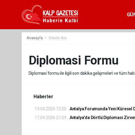
GÜ
Anasayfa
Sitede Ara
Diplomasi Formu
Diplomasi formu ile ilgili son dakika gelişmeleri ve tüm ha
Haberler
19.04.2026 12:20
Antalya Forumunda Yeni Küresel 
17.04.2026 21:59
Antalya'da Dörtlü Diplomasi Zirves