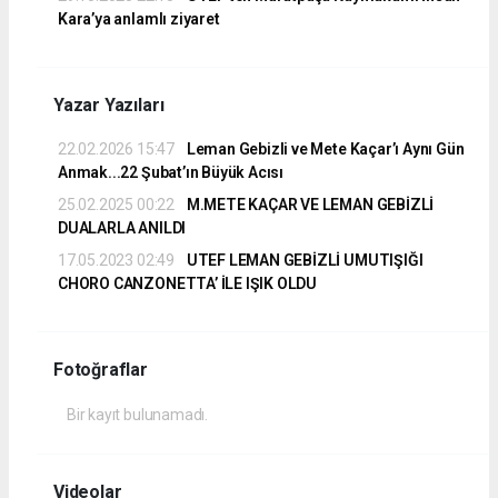
Kara’ya anlamlı ziyaret
Yazar Yazıları
22.02.2026 15:47
Leman Gebizli ve Mete Kaçar’ı Aynı Gün
Anmak...22 Şubat’ın Büyük Acısı
25.02.2025 00:22
M.METE KAÇAR VE LEMAN GEBİZLİ
DUALARLA ANILDI
17.05.2023 02:49
UTEF LEMAN GEBİZLİ UMUTIŞIĞI
CHORO CANZONETTA’ İLE IŞIK OLDU
Fotoğraflar
Bir kayıt bulunamadı.
Videolar