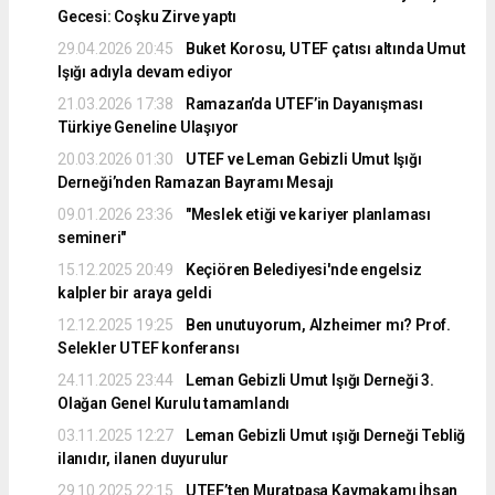
Gecesi: Coşku Zirve yaptı
29.04.2026 20:45
Buket Korosu, UTEF çatısı altında Umut
Işığı adıyla devam ediyor
21.03.2026 17:38
Ramazan’da UTEF’in Dayanışması
Türkiye Geneline Ulaşıyor
20.03.2026 01:30
UTEF ve Leman Gebizli Umut Işığı
Derneği’nden Ramazan Bayramı Mesajı
09.01.2026 23:36
"Meslek etiği ve kariyer planlaması
semineri"
15.12.2025 20:49
Keçiören Belediyesi'nde engelsiz
kalpler bir araya geldi
12.12.2025 19:25
Ben unutuyorum, Alzheimer mı? Prof.
Selekler UTEF konferansı
24.11.2025 23:44
Leman Gebizli Umut Işığı Derneği 3.
Olağan Genel Kurulu tamamlandı
03.11.2025 12:27
Leman Gebizli Umut ışığı Derneği Tebliğ
ilanıdır, ilanen duyurulur
29.10.2025 22:15
UTEF’ten Muratpaşa Kaymakamı İhsan