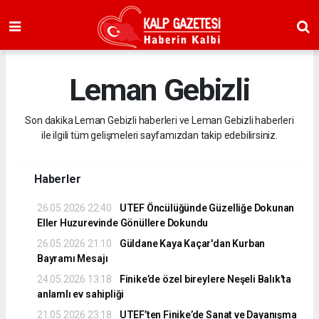
Leman Gebizli
Son dakika Leman Gebizli haberleri ve Leman Gebizli haberleri
ile ilgili tüm gelişmeleri sayfamızdan takip edebilirsiniz.
Haberler
26.05.2026 22:40
UTEF Öncülüğünde Güzelliğe Dokunan
Eller Huzurevinde Gönüllere Dokundu
26.05.2026 21:10
Güldane Kaya Kaçar'dan Kurban
Bayramı Mesajı
24.05.2026 13:18
Finike’de özel bireylere Neşeli Balık’ta
anlamlı ev sahipliği
21.05.2026 23:18
UTEF’ten Finike’de Sanat ve Dayanışma