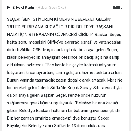
Erkek
|
Kadın
(Haberi Sesli Oku)
SEÇER: “BEN İSTİYORUM Kİ MERSİN’E BEREKET GELSİN”
“BELEDİYE BİR ANA KUCAĞI GİBİDİR. BELEDİYE BAŞKANI
HALKI İÇİN BİR BABANIN GÜVENCESİ GİBİDİR” Başkan Seçer,
hafta sonu mesaisini Silifke’ye ayırarak; esnafı ve vatandaşları
dinledi. Silifke OSB’de iş insanlarıyla da bir araya gelen Seçer,
klasik belediyecilik anlayışının ötesinde bir bakış açısına sahip
olduklarını belirterek, “Ben kente bir şeyler katmak istiyorum.
İstiyorum ki sanayi artsın, tarım gelişsin, hizmet sektörü artsın.
Bunun yanında taşımacılık zaten doğal olarak artacak. Mersin’e
bir bereket gelsin” dedi. Silifke’de Küçük Sanayi Sitesi esnafıyla
da bir araya gelen Başkan Seçer, kentte önce huzurun
sağlanması gerektiğini vurgulayarak; “Belediye bir ana kucağı
gibidir. Belediye Başkanı halkı için bir babanın güvencesi gibidir.
Biz her zaman emrinize amadeyiz” diye konuştu. Seçer,
Büyükşehir Belediyesi’nin Silifke’de 13 dönümlük alana