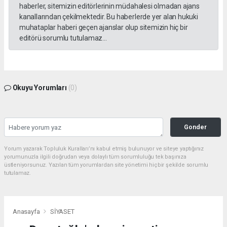
haberler, sitemizin editörlerinin müdahalesi olmadan ajans
kanallarından çekilmektedir. Bu haberlerde yer alan hukuki
muhataplar haberi geçen ajanslar olup sitemizin hiç bir
editörü sorumlu tutulamaz...
Okuyu Yorumları
(0)
Gonder
Yorum yazarak Topluluk Kuralları’nı kabul etmiş bulunuyor ve siteye yaptığınız
yorumunuzla ilgili doğrudan veya dolaylı tüm sorumluluğu tek başınıza
üstleniyorsunuz. Yazılan tüm yorumlardan site yönetimi hiçbir şekilde sorumlu
tutulamaz.
Anasayfa
SİYASET