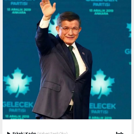
Erkek
|
Kadın
(Haberi Sesli Oku)