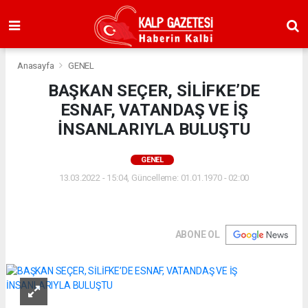
Anasayfa
GENEL
BAŞKAN SEÇER, SİLİFKE’DE
ESNAF, VATANDAŞ VE İŞ
İNSANLARIYLA BULUŞTU
GENEL
13.03.2022 - 15:04, Güncelleme: 01.01.1970 - 02:00
ABONE OL