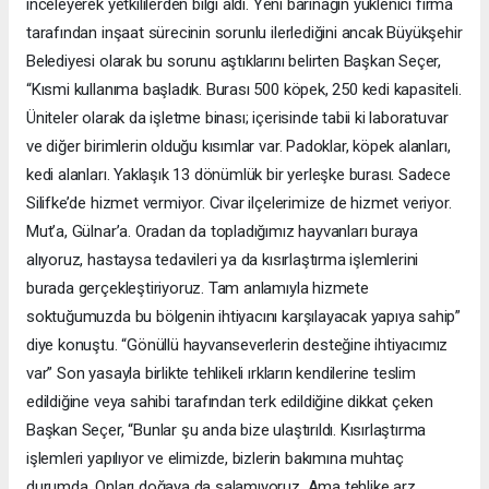
inceleyerek yetkililerden bilgi aldı. Yeni barınağın yüklenici firma
tarafından inşaat sürecinin sorunlu ilerlediğini ancak Büyükşehir
Belediyesi olarak bu sorunu aştıklarını belirten Başkan Seçer,
“Kısmi kullanıma başladık. Burası 500 köpek, 250 kedi kapasiteli.
Üniteler olarak da işletme binası; içerisinde tabii ki laboratuvar
ve diğer birimlerin olduğu kısımlar var. Padoklar, köpek alanları,
kedi alanları. Yaklaşık 13 dönümlük bir yerleşke burası. Sadece
Silifke’de hizmet vermiyor. Civar ilçelerimize de hizmet veriyor.
Mut’a, Gülnar’a. Oradan da topladığımız hayvanları buraya
alıyoruz, hastaysa tedavileri ya da kısırlaştırma işlemlerini
burada gerçekleştiriyoruz. Tam anlamıyla hizmete
soktuğumuzda bu bölgenin ihtiyacını karşılayacak yapıya sahip”
diye konuştu. “Gönüllü hayvanseverlerin desteğine ihtiyacımız
var” Son yasayla birlikte tehlikeli ırkların kendilerine teslim
edildiğine veya sahibi tarafından terk edildiğine dikkat çeken
Başkan Seçer, “Bunlar şu anda bize ulaştırıldı. Kısırlaştırma
işlemleri yapılıyor ve elimizde, bizlerin bakımına muhtaç
durumda. Onları doğaya da salamıyoruz. Ama tehlike arz