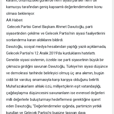
kararın, önümüzdeki günlerde hem siyasi partiler hem de
kamuoyu tarafından geniş kapsamlı değerlendirmelere konu
olması bekleniyor.
AA Haberi:
Gelecek Partisi Genel Başkanı Ahmet Davutoğlu, parti
siyasetinden çekilme ve Gelecek Partisi'nin siyasi faaliyetlerini
sonlandırma kararı aldıklarını bildirdi.
Davutoğlu, sosyal medya hesabından yaptığı yazılı açıklamada,
Gelecek Partisi'ni 12 Aralık 2019'da kurduklarını hatırlattı.
Genelde siyasi sistemin, özelde ise parti siyasetinin büyük bir
çıkmaza girdiğini savunan Davutoğlu, Türkiye'nin siyasi düşünce
ve demokrasi tarihinde belirleyici olmuş üç ana akımın, bugün
ciddi bir varoluş sınamasıyla karşı karşıya olduğunu belirtti.
Muhafazakarların ahlaki özü, milliyetçilerin eşit vatandaşlığı,
çağdaşlaşma düşüncesini savunanların ise evrensel değerleri
milli değerlerle buluşturmayı hedeflemesi gerektiğine işaret
eden Davutoğlu, "Değerlendirmeler ışığında, partimizin yetkili
kurulları ve Gelecek Partisi'ni bugüne taşıyan dava