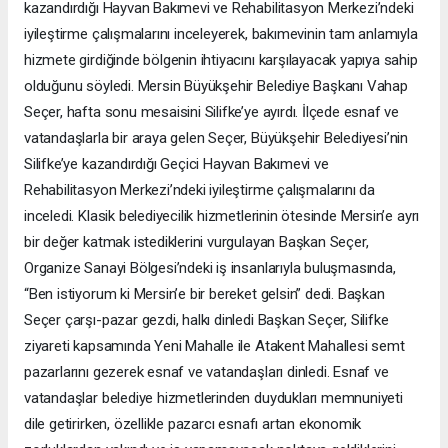
kazandırdığı Hayvan Bakımevi ve Rehabilitasyon Merkezi’ndeki
iyileştirme çalışmalarını inceleyerek, bakımevinin tam anlamıyla
hizmete girdiğinde bölgenin ihtiyacını karşılayacak yapıya sahip
olduğunu söyledi. Mersin Büyükşehir Belediye Başkanı Vahap
Seçer, hafta sonu mesaisini Silifke’ye ayırdı. İlçede esnaf ve
vatandaşlarla bir araya gelen Seçer, Büyükşehir Belediyesi’nin
Silifke’ye kazandırdığı Geçici Hayvan Bakımevi ve
Rehabilitasyon Merkezi’ndeki iyileştirme çalışmalarını da
inceledi. Klasik belediyecilik hizmetlerinin ötesinde Mersin’e ayrı
bir değer katmak istediklerini vurgulayan Başkan Seçer,
Organize Sanayi Bölgesi’ndeki iş insanlarıyla buluşmasında,
“Ben istiyorum ki Mersin’e bir bereket gelsin” dedi. Başkan
Seçer çarşı-pazar gezdi, halkı dinledi Başkan Seçer, Silifke
ziyareti kapsamında Yeni Mahalle ile Atakent Mahallesi semt
pazarlarını gezerek esnaf ve vatandaşları dinledi. Esnaf ve
vatandaşlar belediye hizmetlerinden duydukları memnuniyeti
dile getirirken, özellikle pazarcı esnafı artan ekonomik