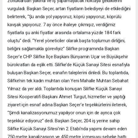
zorluklardan yakındı ve iş yapamayacak noktaya geldiklerini
vurguladı. Başkan Seçer, artan fiyatların belediyeyi de etkilediğini
belirterek, “Şu anda yol yapıyoruz, köprü yapıyoruz, köprülü
kavşak yapıyoruz. 7 ay önce ihaleye çıkmışız, verdiğimiz
fiyatlarla şu anki fiyatlar arasında ortalama yüzde 184 fark
oluştu” dedi. “Yerel yöneticiler olarak başta toplumun dirliğini,
birliğini sağlamakla görevliyiz” Silifke programında Başkan
Seçer’e CHP Silifke İlçe Başkanı Bünyamin Uçar ve Büyükşehir
bürokratları da eşlik etti. Silifke’de Küçük Sanayi Sitesi esnafıyla
buluşan Başkan Seçer, esnafın taleplerini dinledi. Bu toplantıda,
Silifke’nin tek kadın muhtarı olan Yeni Mahalle Muhtarı Sebahat
Yılmaz da yer aldı. Toplantıda konuşan Silifke Küçük Sanayi
Sitesi Kooperatifi Başkanı Ahmet Turgut, hizmetler ve yaptığı
ziyaret için esnaf adına Başkan Seçer’e teşekkürlerini ileterek,
“Şimdi kanalizasyonumuz yapılıyor onun için de ayrıca çok
teşekkür ediyoruz” dedi. Başkan Seçer, 204 iş yerine sahip
Silifke Küçük Sanayi Sitesi’nin 2. Etabı’nda yapımı devam eden
750 metre kanalizasyon ve 450 metre içmesuyu şebeke hattı