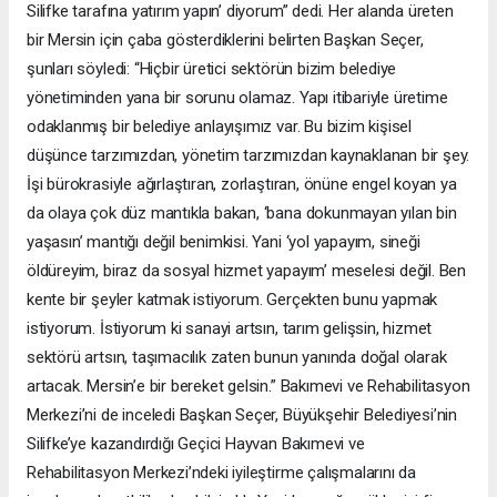
Silifke tarafına yatırım yapın’ diyorum” dedi. Her alanda üreten
bir Mersin için çaba gösterdiklerini belirten Başkan Seçer,
şunları söyledi: “Hiçbir üretici sektörün bizim belediye
yönetiminden yana bir sorunu olamaz. Yapı itibariyle üretime
odaklanmış bir belediye anlayışımız var. Bu bizim kişisel
düşünce tarzımızdan, yönetim tarzımızdan kaynaklanan bir şey.
İşi bürokrasiyle ağırlaştıran, zorlaştıran, önüne engel koyan ya
da olaya çok düz mantıkla bakan, ‘bana dokunmayan yılan bin
yaşasın’ mantığı değil benimkisi. Yani ‘yol yapayım, sineği
öldüreyim, biraz da sosyal hizmet yapayım’ meselesi değil. Ben
kente bir şeyler katmak istiyorum. Gerçekten bunu yapmak
istiyorum. İstiyorum ki sanayi artsın, tarım gelişsin, hizmet
sektörü artsın, taşımacılık zaten bunun yanında doğal olarak
artacak. Mersin’e bir bereket gelsin.” Bakımevi ve Rehabilitasyon
Merkezi’ni de inceledi Başkan Seçer, Büyükşehir Belediyesi’nin
Silifke’ye kazandırdığı Geçici Hayvan Bakımevi ve
Rehabilitasyon Merkezi’ndeki iyileştirme çalışmalarını da