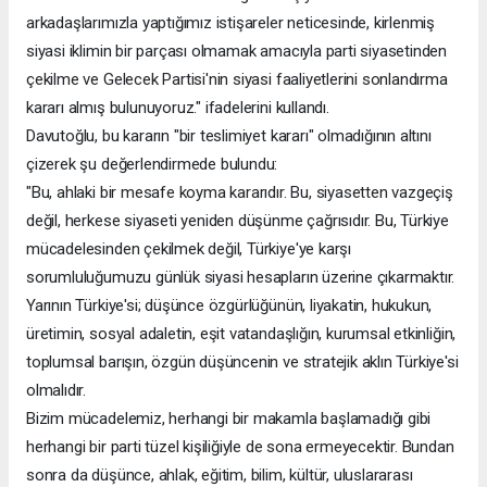
arkadaşlarımızla yaptığımız istişareler neticesinde, kirlenmiş
siyasi iklimin bir parçası olmamak amacıyla parti siyasetinden
çekilme ve Gelecek Partisi'nin siyasi faaliyetlerini sonlandırma
kararı almış bulunuyoruz." ifadelerini kullandı.
Davutoğlu, bu kararın "bir teslimiyet kararı" olmadığının altını
çizerek şu değerlendirmede bulundu:
"Bu, ahlaki bir mesafe koyma kararıdır. Bu, siyasetten vazgeçiş
değil, herkese siyaseti yeniden düşünme çağrısıdır. Bu, Türkiye
mücadelesinden çekilmek değil, Türkiye'ye karşı
sorumluluğumuzu günlük siyasi hesapların üzerine çıkarmaktır.
Yarının Türkiye'si; düşünce özgürlüğünün, liyakatin, hukukun,
üretimin, sosyal adaletin, eşit vatandaşlığın, kurumsal etkinliğin,
toplumsal barışın, özgün düşüncenin ve stratejik aklın Türkiye'si
olmalıdır.
Bizim mücadelemiz, herhangi bir makamla başlamadığı gibi
herhangi bir parti tüzel kişiliğiyle de sona ermeyecektir. Bundan
sonra da düşünce, ahlak, eğitim, bilim, kültür, uluslararası