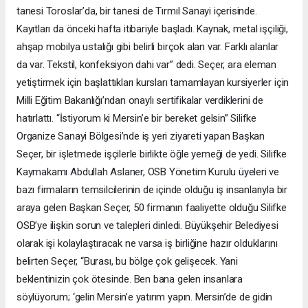
tanesi Toroslar’da, bir tanesi de Tırmıl Sanayi içerisinde.
Kayıtları da önceki hafta itibariyle başladı. Kaynak, metal işçiliği,
ahşap mobilya ustalığı gibi belirli birçok alan var. Farklı alanlar
da var. Tekstil, konfeksiyon dahi var” dedi. Seçer, ara eleman
yetiştirmek için başlattıkları kursları tamamlayan kursiyerler için
Milli Eğitim Bakanlığı’ndan onaylı sertifikalar verdiklerini de
hatırlattı. “İstiyorum ki Mersin’e bir bereket gelsin” Silifke
Organize Sanayi Bölgesi’nde iş yeri ziyareti yapan Başkan
Seçer, bir işletmede işçilerle birlikte öğle yemeği de yedi. Silifke
Kaymakamı Abdullah Aslaner, OSB Yönetim Kurulu üyeleri ve
bazı firmaların temsilcilerinin de içinde olduğu iş insanlarıyla bir
araya gelen Başkan Seçer, 50 firmanın faaliyette olduğu Silifke
OSB’ye ilişkin sorun ve talepleri dinledi. Büyükşehir Belediyesi
olarak işi kolaylaştıracak ne varsa iş birliğine hazır olduklarını
belirten Seçer, “Burası, bu bölge çok gelişecek. Yani
beklentinizin çok ötesinde. Ben bana gelen insanlara
söylüyorum; ‘gelin Mersin’e yatırım yapın. Mersin’de de gidin