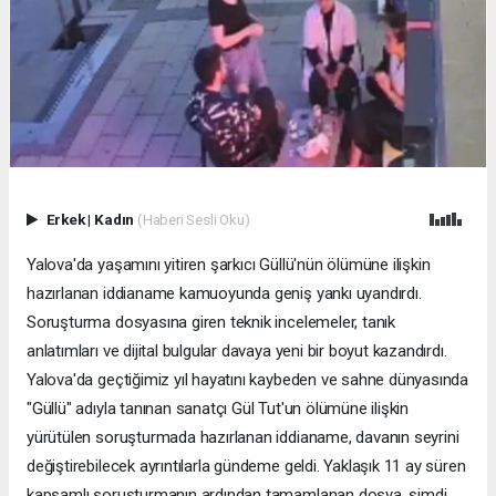
Erkek
|
Kadın
(Haberi Sesli Oku)
Yalova'da yaşamını yitiren şarkıcı Güllü'nün ölümüne ilişkin
hazırlanan iddianame kamuoyunda geniş yankı uyandırdı.
Soruşturma dosyasına giren teknik incelemeler, tanık
anlatımları ve dijital bulgular davaya yeni bir boyut kazandırdı.
Yalova'da geçtiğimiz yıl hayatını kaybeden ve sahne dünyasında
"Güllü" adıyla tanınan sanatçı Gül Tut'un ölümüne ilişkin
yürütülen soruşturmada hazırlanan iddianame, davanın seyrini
değiştirebilecek ayrıntılarla gündeme geldi. Yaklaşık 11 ay süren
kapsamlı soruşturmanın ardından tamamlanan dosya, şimdi