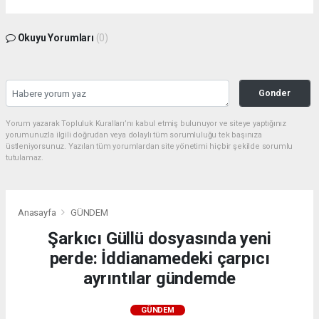
Okuyu Yorumları
(0)
Gonder
Yorum yazarak Topluluk Kuralları’nı kabul etmiş bulunuyor ve siteye yaptığınız
yorumunuzla ilgili doğrudan veya dolaylı tüm sorumluluğu tek başınıza
üstleniyorsunuz. Yazılan tüm yorumlardan site yönetimi hiçbir şekilde sorumlu
tutulamaz.
Anasayfa
GÜNDEM
Şarkıcı Güllü dosyasında yeni
perde: İddianamedeki çarpıcı
ayrıntılar gündemde
GÜNDEM