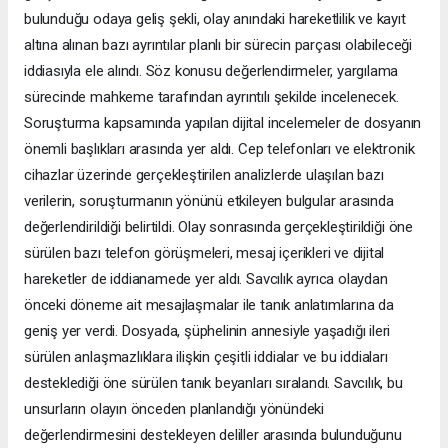
bulunduğu odaya geliş şekli, olay anındaki hareketlilik ve kayıt
altına alınan bazı ayrıntılar planlı bir sürecin parçası olabileceği
iddiasıyla ele alındı. Söz konusu değerlendirmeler, yargılama
sürecinde mahkeme tarafından ayrıntılı şekilde incelenecek.
Soruşturma kapsamında yapılan dijital incelemeler de dosyanın
önemli başlıkları arasında yer aldı. Cep telefonları ve elektronik
cihazlar üzerinde gerçekleştirilen analizlerde ulaşılan bazı
verilerin, soruşturmanın yönünü etkileyen bulgular arasında
değerlendirildiği belirtildi. Olay sonrasında gerçekleştirildiği öne
sürülen bazı telefon görüşmeleri, mesaj içerikleri ve dijital
hareketler de iddianamede yer aldı. Savcılık ayrıca olaydan
önceki döneme ait mesajlaşmalar ile tanık anlatımlarına da
geniş yer verdi. Dosyada, şüphelinin annesiyle yaşadığı ileri
sürülen anlaşmazlıklara ilişkin çeşitli iddialar ve bu iddiaları
desteklediği öne sürülen tanık beyanları sıralandı. Savcılık, bu
unsurların olayın önceden planlandığı yönündeki
değerlendirmesini destekleyen deliller arasında bulunduğunu