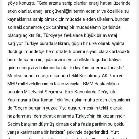
şöyle konuştu: "Gıda arzına sahip olanlar, enerji hatları üzerinde
etkin olanlar, enerji arz güvenliğini temin edenler ve özellikle su
kaynaklarına sahip olmak için mücadele eden ülkelerin, bundan
sonraki dönemde çok canhıraş bir mücadelenin içerisinde
olacağı açıktır. Bu, Türkiye'ye fevkalade büyük bir avantaj
sağlıyor. Türkiye burada istikrarlı, güçlü bir ülke olarak ayakta
durduğu müddetçe hem stratejik önemi siyasi olarak artacaktır
hem de su arzının, gıda arzının ve özellikle doğudan batıya
giden enerji arzı bakımından da Türkiye'nin önemi artacaktır."
Meclise sunulan seçim kanunu teklifiKurtulmuş, AK Parti ve
MHP milletvekillerinin ortak imzasıyla TBMM Başkanlığına
sunulan Milletvekili Seçimi ve Bazı Kanunlarda Değişiklik
Yapılmasına Dair Kanun Teklifine ilişkin muhalefetin eleştirilerini
de "Seçim barajının yüzde 7'ye düşürülmesinin teklif olarak
hazırlanması demokratik anlamda Türkiye'nin bir kazanımıdır.
Seçim barajının düşmüş olması daha fazla partinin bu çoklu
yarışa katılmasına bir katkıdır." şeklinde değerlendirdi. Yurt