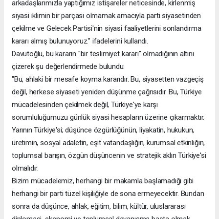
arkadaşlarımızla yaptığımız istişareler neticesinde, kirlenmiş
siyasi iklimin bir parçası olmamak amacıyla parti siyasetinden
çekilme ve Gelecek Partisi'nin siyasi faaliyetlerini sonlandırma
kararı almış bulunuyoruz." ifadelerini kullandı.
Davutoğlu, bu kararın "bir teslimiyet kararı" olmadığının altını
çizerek şu değerlendirmede bulundu:
"Bu, ahlaki bir mesafe koyma kararıdır. Bu, siyasetten vazgeçiş
değil, herkese siyaseti yeniden düşünme çağrısıdır. Bu, Türkiye
mücadelesinden çekilmek değil, Türkiye'ye karşı
sorumluluğumuzu günlük siyasi hesapların üzerine çıkarmaktır.
Yarının Türkiye'si; düşünce özgürlüğünün, liyakatin, hukukun,
üretimin, sosyal adaletin, eşit vatandaşlığın, kurumsal etkinliğin,
toplumsal barışın, özgün düşüncenin ve stratejik aklın Türkiye'si
olmalıdır.
Bizim mücadelemiz, herhangi bir makamla başlamadığı gibi
herhangi bir parti tüzel kişiliğiyle de sona ermeyecektir. Bundan
sonra da düşünce, ahlak, eğitim, bilim, kültür, uluslararası