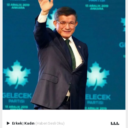
Erkek
|
Kadın
(Haberi Sesli Oku)