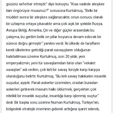
gücünü seferber etmiştir." diye konuştu. "Kısa vadede ateşkes
ilanı öngörüyor musunuz?" sorusuna Kurtulmuş, "Belki bir
müddet sonra bir ateşkes sağlanacaktır, onun sonucu olarak
bir uzlaşma ortaya çıkacaktır ama çok açık bir şekilde Rusya,
Avrupa Birliği, Amerika, Çin ve diğer güçler arasındaki bu
çatışma, bu gerilim belki on yıllar boyunca devam edecek bir
sürece doğru girmiştir." yanıtını verdi. İki ülkede de tarafların
kendi ülkelerine getirdiği paralı savaşçıların olduğunun
hatırlatılması üzerine Kurtulmuş, son 20 yıldır, yeni
emperyalizmin, yeni tür savaşlarından birisi olan "vekalet
savaşları" adı verilen, çok kirli bir savaş türüyle karşı karşıya
olunduğunu belirtti. Kurtulmuş, "Bu kirli savaş hakikaten insanlık
suçudur, ayıptır. Paralı askerler üzerinden, oradan buradan
askerleri getirerek masum halkı öldürmek, gerçekten çok
nitelikli bir insanlık suçudur, insanlığa karşı işlenmiş suçtur."
dedi. Bir başka soru üzerine Numan Kurtulmuş, Türkiye'nin,
bölgedeki stratejik öneminin giderek arttığına işaret ederek,