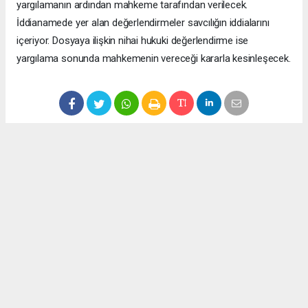
yargılamanın ardından mahkeme tarafından verilecek.
İddianamede yer alan değerlendirmeler savcılığın iddialarını
içeriyor. Dosyaya ilişkin nihai hukuki değerlendirme ise
yargılama sonunda mahkemenin vereceği kararla kesinleşecek.
Anadolu Ajansı (AA), İhlas Haber Ajansı (İHA), Demirören
Haber Ajansı (DHA) ve diğer ajanslar tarafından eklenen tüm
haberler, sitemizin editörlerinin müdahalesi olmadan ajans
kanallarından çekilmektedir. Bu haberlerde yer alan hukuki
muhataplar haberi geçen ajanslar olup sitemizin hiç bir
editörü sorumlu tutulamaz...
#Güllü
#Güllü ölümü
#Güllü davası
#Güllü iddianame
#Tuğyan Ülkem Gülter
#Yalova haberleri
#ağırlaştırılmış müebbet