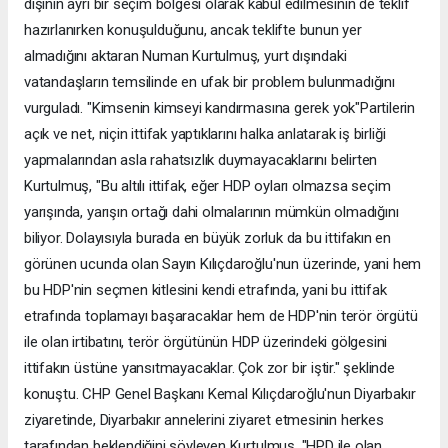
dışının ayrı bir seçim bölgesi olarak kabul edilmesinin de teklif
hazırlanırken konuşulduğunu, ancak teklifte bunun yer
almadığını aktaran Numan Kurtulmuş, yurt dışındaki
vatandaşların temsilinde en ufak bir problem bulunmadığını
vurguladı. "Kimsenin kimseyi kandırmasına gerek yok"Partilerin
açık ve net, niçin ittifak yaptıklarını halka anlatarak iş birliği
yapmalarından asla rahatsızlık duymayacaklarını belirten
Kurtulmuş, "Bu altılı ittifak, eğer HDP oyları olmazsa seçim
yarışında, yarışın ortağı dahi olmalarının mümkün olmadığını
biliyor. Dolayısıyla burada en büyük zorluk da bu ittifakın en
görünen ucunda olan Sayın Kılıçdaroğlu'nun üzerinde, yani hem
bu HDP'nin seçmen kitlesini kendi etrafında, yani bu ittifak
etrafında toplamayı başaracaklar hem de HDP'nin terör örgütü
ile olan irtibatını, terör örgütünün HDP üzerindeki gölgesini
ittifakın üstüne yansıtmayacaklar. Çok zor bir iştir." şeklinde
konuştu. CHP Genel Başkanı Kemal Kılıçdaroğlu'nun Diyarbakır
ziyaretinde, Diyarbakır annelerini ziyaret etmesinin herkes
tarafından beklendiğini söyleyen Kurtulmuş, "HPD ile olan