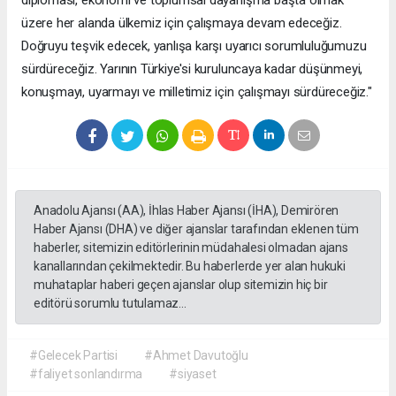
diplomasi, ekonomi ve toplumsal dayanışma başta olmak
üzere her alanda ülkemiz için çalışmaya devam edeceğiz.
Doğruyu teşvik edecek, yanlışa karşı uyarıcı sorumluluğumuzu
sürdüreceğiz. Yarının Türkiye'si kuruluncaya kadar düşünmeyi,
konuşmayı, uyarmayı ve milletimiz için çalışmayı sürdüreceğiz."
Anadolu Ajansı (AA), İhlas Haber Ajansı (İHA), Demirören
Haber Ajansı (DHA) ve diğer ajanslar tarafından eklenen tüm
haberler, sitemizin editörlerinin müdahalesi olmadan ajans
kanallarından çekilmektedir. Bu haberlerde yer alan hukuki
muhataplar haberi geçen ajanslar olup sitemizin hiç bir
editörü sorumlu tutulamaz...
#Gelecek Partisi
#Ahmet Davutoğlu
#faliyet sonlandırma
#siyaset