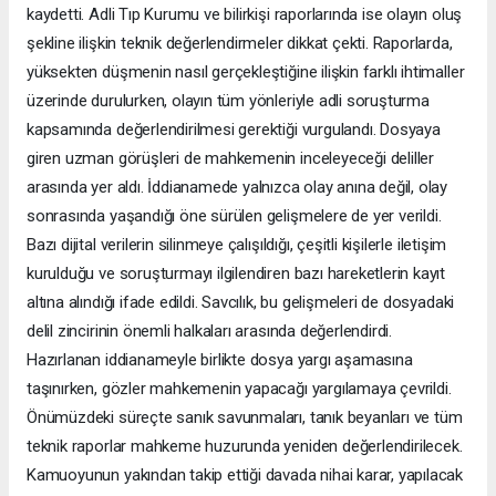
kaydetti. Adli Tıp Kurumu ve bilirkişi raporlarında ise olayın oluş
şekline ilişkin teknik değerlendirmeler dikkat çekti. Raporlarda,
yüksekten düşmenin nasıl gerçekleştiğine ilişkin farklı ihtimaller
üzerinde durulurken, olayın tüm yönleriyle adli soruşturma
kapsamında değerlendirilmesi gerektiği vurgulandı. Dosyaya
giren uzman görüşleri de mahkemenin inceleyeceği deliller
arasında yer aldı. İddianamede yalnızca olay anına değil, olay
sonrasında yaşandığı öne sürülen gelişmelere de yer verildi.
Bazı dijital verilerin silinmeye çalışıldığı, çeşitli kişilerle iletişim
kurulduğu ve soruşturmayı ilgilendiren bazı hareketlerin kayıt
altına alındığı ifade edildi. Savcılık, bu gelişmeleri de dosyadaki
delil zincirinin önemli halkaları arasında değerlendirdi.
Hazırlanan iddianameyle birlikte dosya yargı aşamasına
taşınırken, gözler mahkemenin yapacağı yargılamaya çevrildi.
Önümüzdeki süreçte sanık savunmaları, tanık beyanları ve tüm
teknik raporlar mahkeme huzurunda yeniden değerlendirilecek.
Kamuoyunun yakından takip ettiği davada nihai karar, yapılacak