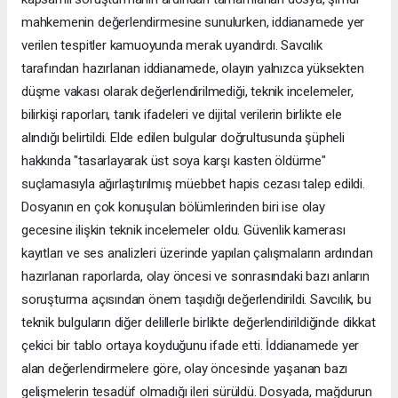
mahkemenin değerlendirmesine sunulurken, iddianamede yer
verilen tespitler kamuoyunda merak uyandırdı. Savcılık
tarafından hazırlanan iddianamede, olayın yalnızca yüksekten
düşme vakası olarak değerlendirilmediği, teknik incelemeler,
bilirkişi raporları, tanık ifadeleri ve dijital verilerin birlikte ele
alındığı belirtildi. Elde edilen bulgular doğrultusunda şüpheli
hakkında "tasarlayarak üst soya karşı kasten öldürme"
suçlamasıyla ağırlaştırılmış müebbet hapis cezası talep edildi.
Dosyanın en çok konuşulan bölümlerinden biri ise olay
gecesine ilişkin teknik incelemeler oldu. Güvenlik kamerası
kayıtları ve ses analizleri üzerinde yapılan çalışmaların ardından
hazırlanan raporlarda, olay öncesi ve sonrasındaki bazı anların
soruşturma açısından önem taşıdığı değerlendirildi. Savcılık, bu
teknik bulguların diğer delillerle birlikte değerlendirildiğinde dikkat
çekici bir tablo ortaya koyduğunu ifade etti. İddianamede yer
alan değerlendirmelere göre, olay öncesinde yaşanan bazı
gelişmelerin tesadüf olmadığı ileri sürüldü. Dosyada, mağdurun