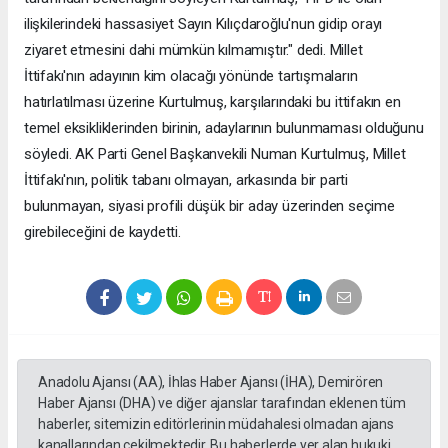
ilişkilerindeki hassasiyet Sayın Kılıçdaroğlu'nun gidip orayı
ziyaret etmesini dahi mümkün kılmamıştır." dedi. Millet
İttifakı'nın adayının kim olacağı yönünde tartışmaların
hatırlatılması üzerine Kurtulmuş, karşılarındaki bu ittifakın en
temel eksikliklerinden birinin, adaylarının bulunmaması olduğunu
söyledi. AK Parti Genel Başkanvekili Numan Kurtulmuş, Millet
İttifakı'nın, politik tabanı olmayan, arkasında bir parti
bulunmayan, siyasi profili düşük bir aday üzerinden seçime
girebileceğini de kaydetti.
Anadolu Ajansı (AA), İhlas Haber Ajansı (İHA), Demirören
Haber Ajansı (DHA) ve diğer ajanslar tarafından eklenen tüm
haberler, sitemizin editörlerinin müdahalesi olmadan ajans
kanallarından çekilmektedir. Bu haberlerde yer alan hukuki