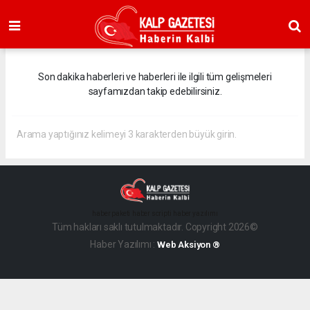
Son dakika haberleri ve haberleri ile ilgili tüm gelişmeleri
sayfamızdan takip edebilirsiniz.
Arama yaptığınız kelimeyi 3 karakterden büyük girin.
haber paketi
haber scripti
haber yazılımı
Tüm hakları saklı tutulmaktadır. Copyright 2026©
Haber Yazılımı :
Web Aksiyon ®