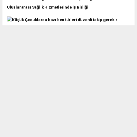
Uluslararası Sağlık Hizmetlerinde İş Birliği
Küçük Çocuklarda bazı ben türleri düzenli takip gerekir
Kolu ve bacağı kopan hastalar 10 saat ameliyatla hayata
tutundular
14 Yıl önce yazılan tıp tarihi: Yüz nakliyle değişen bir hayat
Sessiz tehlikeye erken tanı: Yeni doğanlarda kalp taraması
15 yaşındaki kedinin beyninden kafatası büyük tümör çıkarıldı