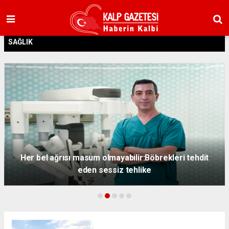
SAĞLIK
Her bel ağrısı masum olmayabilir:Böbrekleri tehdit
eden sessiz tehlike