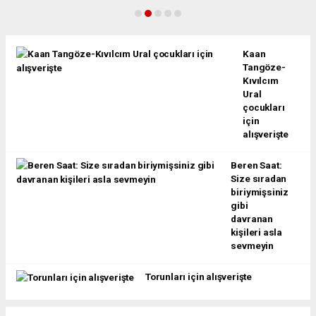
Kaan
Tangöze-
Kıvılcım
Ural
çocukları
için
alışverişte
Beren Saat:
Size sıradan
biriymişsiniz
gibi
davranan
kişileri asla
sevmeyin
Torunları için alışverişte