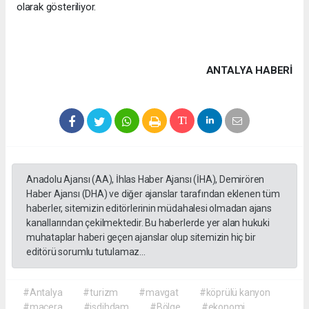
olarak gösteriliyor.
ANTALYA HABERİ
Anadolu Ajansı (AA), İhlas Haber Ajansı (İHA), Demirören
Haber Ajansı (DHA) ve diğer ajanslar tarafından eklenen tüm
haberler, sitemizin editörlerinin müdahalesi olmadan ajans
kanallarından çekilmektedir. Bu haberlerde yer alan hukuki
muhataplar haberi geçen ajanslar olup sitemizin hiç bir
editörü sorumlu tutulamaz...
#Antalya
#turizm
#mavgat
#köprülü kanyon
#macera
#isdihdam
#Bölge
#ekonomi