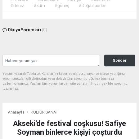
#Deniz
#kum
#güneş
#Doğa sporları
Okuyu Yorumları
(0)
Gonder
Yorum yazarak Topluluk Kuralları’nı kabul etmiş bulunuyor ve siteye yaptığınız
yorumunuzla ilgili doğrudan veya dolaylı tüm sorumluluğu tek başınıza
üstleniyorsunuz. Yazılan tüm yorumlardan site yönetimi hiçbir şekilde sorumlu
tutulamaz.
Anasayfa
KÜLTÜR SANAT
Akseki'de festival coşkusu! Safiye
Soyman binlerce kişiyi çoşturdu