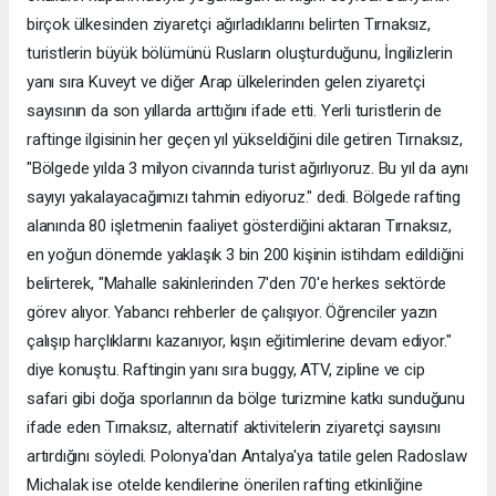
birçok ülkesinden ziyaretçi ağırladıklarını belirten Tırnaksız,
turistlerin büyük bölümünü Rusların oluşturduğunu, İngilizlerin
yanı sıra Kuveyt ve diğer Arap ülkelerinden gelen ziyaretçi
sayısının da son yıllarda arttığını ifade etti. Yerli turistlerin de
raftinge ilgisinin her geçen yıl yükseldiğini dile getiren Tırnaksız,
"Bölgede yılda 3 milyon civarında turist ağırlıyoruz. Bu yıl da aynı
sayıyı yakalayacağımızı tahmin ediyoruz." dedi. Bölgede rafting
alanında 80 işletmenin faaliyet gösterdiğini aktaran Tırnaksız,
en yoğun dönemde yaklaşık 3 bin 200 kişinin istihdam edildiğini
belirterek, "Mahalle sakinlerinden 7'den 70'e herkes sektörde
görev alıyor. Yabancı rehberler de çalışıyor. Öğrenciler yazın
çalışıp harçlıklarını kazanıyor, kışın eğitimlerine devam ediyor."
diye konuştu. Raftingin yanı sıra buggy, ATV, zipline ve cip
safari gibi doğa sporlarının da bölge turizmine katkı sunduğunu
ifade eden Tırnaksız, alternatif aktivitelerin ziyaretçi sayısını
artırdığını söyledi. Polonya'dan Antalya'ya tatile gelen Radoslaw
Michalak ise otelde kendilerine önerilen rafting etkinliğine