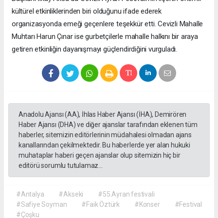
kültürel etkinliklerinden biri olduğunu ifade ederek
organizasyonda emeği geçenlere teşekkür etti. Cevizli Mahalle
Muhtarı Harun Çınar ise gurbetçilerle mahalle halkını bir araya
getiren etkinliğin dayanışmayı güçlendirdiğini vurguladı.
Anadolu Ajansı (AA), İhlas Haber Ajansı (İHA), Demirören
Haber Ajansı (DHA) ve diğer ajanslar tarafından eklenen tüm
haberler, sitemizin editörlerinin müdahalesi olmadan ajans
kanallarından çekilmektedir. Bu haberlerde yer alan hukuki
muhataplar haberi geçen ajanslar olup sitemizin hiç bir
editörü sorumlu tutulamaz...
#Antalya
#Akseki
#55.Ayran festivali
#Safiye Soyman
#Faik Öztürk
#Konser
#Festival
#Çoşku