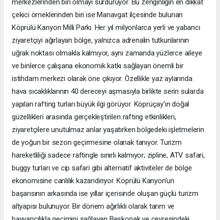
merkezlerinden biri olmayı sürdürüyor. Bu zenginliğin en dikkat
çekici örneklerinden biri ise Manavgat ilçesinde bulunan
Köprülü Kanyon Milli Parkı. Her yıl milyonlarca yerli ve yabancı
ziyaretçiyi ağırlayan bölge, yalnızca adrenalin tutkunlarının
uğrak noktası olmakla kalmıyor, aynı zamanda yüzlerce aileye
ve binlerce çalışana ekonomik katkı sağlayan önemli bir
istihdam merkezi olarak öne çıkıyor. Özellikle yaz aylarında
hava sıcaklıklarının 40 dereceyi aşmasıyla birlikte serin sularda
yapılan rafting turları büyük ilgi görüyor. Köprüçay'ın doğal
güzellikleri arasında gerçekleştirilen rafting etkinlikleri,
ziyaretçilere unutulmaz anlar yaşatırken bölgedeki işletmelerin
de yoğun bir sezon geçirmesine olanak tanıyor. Turizm
hareketliliği sadece raftingle sınırlı kalmıyor; zipline, ATV safari,
buggy turları ve cip safari gibi alternatif aktiviteler de bölge
ekonomisine canlılık kazandırıyor. Köprülü Kanyon'un
başarısının arkasında ise yıllar içerisinde oluşan güçlü turizm
altyapısı bulunuyor. Bir dönem ağırlıklı olarak tarım ve
hayvancılıkla geçimini sağlayan Beşkonak ve çevresindeki