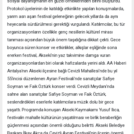
sosyal dayanışmanın en güzel örneklerinden birini oluşturdu.
Protokol üyelerinin de katıldığı etkinlikte yapılan konuşmalarda,
yarım asrı aşan festival geleneğinin gelecek yıllarda da aynı
heyecanla sürdürülmesi gerektiği vurgulandı. Katılımcılar, bu tür
organizasyonların özellikle genç nesillerin kültürel mirası
tanıması açısından büyük önem taşıdığına dikkat çekti. Gece
boyunca süren konser ve etkinlikler, alkışlar eşliğinde sona
ererken festival, Akseki'nin yaz takvimine damga vuran
organizasyonlardan biri olarak hafızalarda yerini aldı. AA Haberi
Antalya'nın Akseki ilçesine bağlı Cevizli Mahallesi'nde bu yıl
55'incisi düzenlenen Ayran Festivali'nde sanatçılar Safiye
Soyman ve Faik Öztürk konser verdi. Cevizli Meydanı'nda
sahne alan sanatçılar Safiye Soyman ve Faik Öztürk,
seslendirdikleri eserlerle katılımcılara müzik dolu bir gece
yaşattı. Programda konuşan Akseki Kaymakamı Yusuf Ilıca,
festivalin mahalle kültürünün yaşatılması ve birlik beraberliğin
güçlenmesi açısından önemli olduğunu belirtti. Akseki Belediye
Başkanı İlkay Akca da Cevizli Ayran Festivali'nin ilçenin önemli