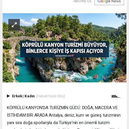
ABONE OL
Erkek
|
Kadın
(Haberi Sesli Oku)
KÖPRÜLÜ KANYON'DA TURİZMİN GÜCÜ: DOĞA, MACERA VE
İSTİHDAM BİR ARADA Antalya, deniz, kum ve güneş turizminin
yanı sıra doğa sporlarıyla da Türkiye'nin en önemli turizm