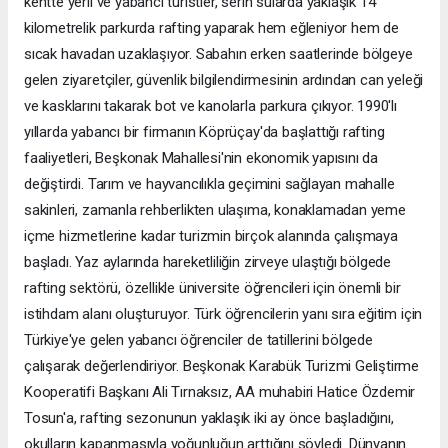
kentte yerli ve yabancı turistler, serin sularda yaklaşık 14
kilometrelik parkurda rafting yaparak hem eğleniyor hem de
sıcak havadan uzaklaşıyor. Sabahın erken saatlerinde bölgeye
gelen ziyaretçiler, güvenlik bilgilendirmesinin ardından can yeleği
ve kasklarını takarak bot ve kanolarla parkura çıkıyor. 1990'lı
yıllarda yabancı bir firmanın Köprüçay'da başlattığı rafting
faaliyetleri, Beşkonak Mahallesi'nin ekonomik yapısını da
değiştirdi. Tarım ve hayvancılıkla geçimini sağlayan mahalle
sakinleri, zamanla rehberlikten ulaşıma, konaklamadan yeme
içme hizmetlerine kadar turizmin birçok alanında çalışmaya
başladı. Yaz aylarında hareketliliğin zirveye ulaştığı bölgede
rafting sektörü, özellikle üniversite öğrencileri için önemli bir
istihdam alanı oluşturuyor. Türk öğrencilerin yanı sıra eğitim için
Türkiye'ye gelen yabancı öğrenciler de tatillerini bölgede
çalışarak değerlendiriyor. Beşkonak Karabük Turizmi Geliştirme
Kooperatifi Başkanı Ali Tırnaksız, AA muhabiri Hatice Özdemir
Tosun'a, rafting sezonunun yaklaşık iki ay önce başladığını,
okulların kapanmasıyla yoğunluğun arttığını söyledi. Dünyanın