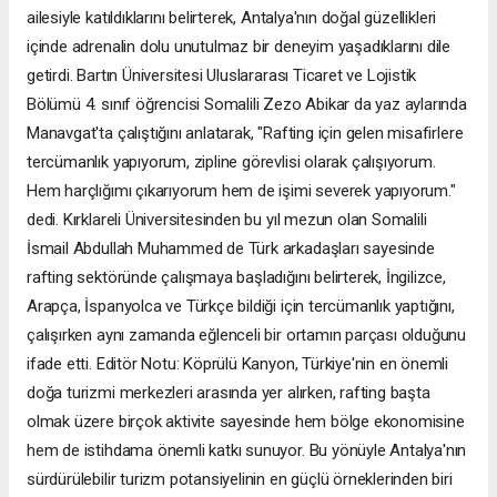
ailesiyle katıldıklarını belirterek, Antalya'nın doğal güzellikleri
içinde adrenalin dolu unutulmaz bir deneyim yaşadıklarını dile
getirdi. Bartın Üniversitesi Uluslararası Ticaret ve Lojistik
Bölümü 4. sınıf öğrencisi Somalili Zezo Abikar da yaz aylarında
Manavgat'ta çalıştığını anlatarak, "Rafting için gelen misafirlere
tercümanlık yapıyorum, zipline görevlisi olarak çalışıyorum.
Hem harçlığımı çıkarıyorum hem de işimi severek yapıyorum."
dedi. Kırklareli Üniversitesinden bu yıl mezun olan Somalili
İsmail Abdullah Muhammed de Türk arkadaşları sayesinde
rafting sektöründe çalışmaya başladığını belirterek, İngilizce,
Arapça, İspanyolca ve Türkçe bildiği için tercümanlık yaptığını,
çalışırken aynı zamanda eğlenceli bir ortamın parçası olduğunu
ifade etti. Editör Notu: Köprülü Kanyon, Türkiye'nin en önemli
doğa turizmi merkezleri arasında yer alırken, rafting başta
olmak üzere birçok aktivite sayesinde hem bölge ekonomisine
hem de istihdama önemli katkı sunuyor. Bu yönüyle Antalya'nın
sürdürülebilir turizm potansiyelinin en güçlü örneklerinden biri