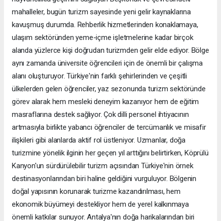
mahalleler, bugün turizm sayesinde yeni gelir kaynaklarına
kavuşmuş durumda. Rehberlik hizmetlerinden konaklamaya,
ulaşım sektöründen yeme-içme işletmelerine kadar birçok
alanda yüzlerce kişi doğrudan turizmden gelir elde ediyor. Bölge
aynı zamanda üniversite öğrencileri için de önemli bir çalışma
alanı oluşturuyor. Türkiye'nin farklı şehirlerinden ve çeşitli
ülkelerden gelen öğrenciler, yaz sezonunda turizm sektöründe
görev alarak hem mesleki deneyim kazanıyor hem de eğitim
masraflarına destek sağlıyor. Çok dilli personel ihtiyacının
artmasıyla birlikte yabancı öğrenciler de tercümanlık ve misafir
ilişkileri gibi alanlarda aktif rol üstleniyor. Uzmanlar, doğa
turizmine yönelik ilginin her geçen yıl arttığını belirtirken, Köprülü
Kanyon'un sürdürülebilir turizm açısından Türkiye'nin örnek
destinasyonlarından biri haline geldiğini vurguluyor. Bölgenin
doğal yapısının korunarak turizme kazandırılması, hem
ekonomik büyümeyi destekliyor hem de yerel kalkınmaya
önemli katkılar sunuyor. Antalya'nın doğa harikalarından biri