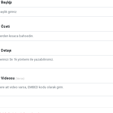
 Başlığı
 Özeti
 Detayı
r Videosu
(Varsa)