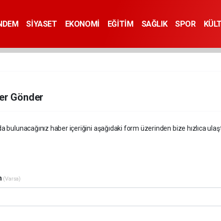
NDEM
SİYASET
EKONOMİ
EĞİTİM
SAĞLIK
SPOR
KÜL
er Gönder
a bulunacağınız haber içeriğini aşağıdaki form üzerinden bize hızlıca ulaştır
m
(Varsa)