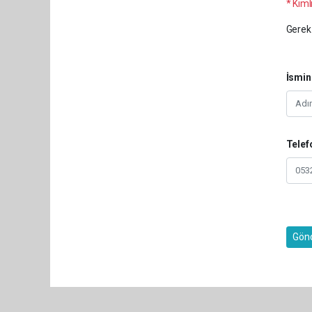
* Kimli
Gerek 
İsmin
Telef
Gön