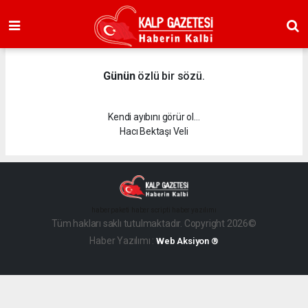
Günün
özlü bir sözü.
Kendi ayıbını görür ol…
Hacı Bektaşı Veli
haber paketi
haber scripti
haber yazılımı
Tüm hakları saklı tutulmaktadır. Copyright 2026©
Haber Yazılımı :
Web Aksiyon ®