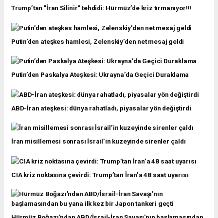
Trump’tan "İran Silinir” tehdidi: Hürmüz’de kriz tırmanıyor!!!
Putin’den ateşkes hamlesi, Zelenskiy’den net mesaj geldi
Putin’den Paskalya Ateşkesi: Ukrayna’da Geçici Duraklama
ABD-İran ateşkesi: dünya rahatladı, piyasalar yön değiştirdi
İran misillemesi sonrası İsrail’in kuzeyinde sirenler çaldı
CIA kriz noktasına çevirdi: Trump’tan İran’a 48 saat uyarısı
Hürmüz Boğazı'ndan ABD/İsrail-İran Savaşı'nın başlamasından