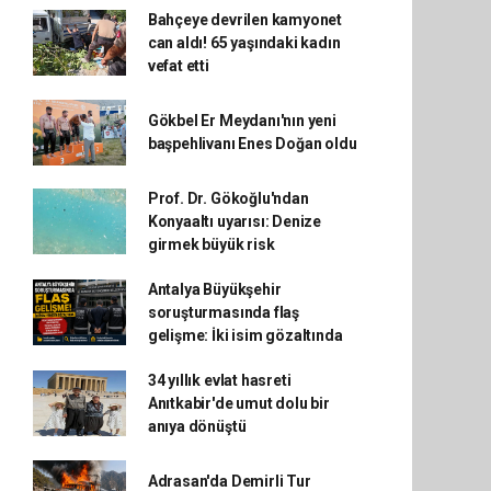
Bahçeye devrilen kamyonet
can aldı! 65 yaşındaki kadın
vefat etti
Gökbel Er Meydanı'nın yeni
başpehlivanı Enes Doğan oldu
Prof. Dr. Gökoğlu'ndan
Konyaaltı uyarısı: Denize
girmek büyük risk
Antalya Büyükşehir
soruşturmasında flaş
gelişme: İki isim gözaltında
34 yıllık evlat hasreti
Anıtkabir'de umut dolu bir
anıya dönüştü
Adrasan'da Demirli Tur