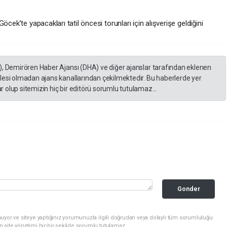
cek’te yapacakları tatil öncesi torunları için alışverişe geldiğini
), Demirören Haber Ajansı (DHA) ve diğer ajanslar tarafından eklenen
lesi olmadan ajans kanallarından çekilmektedir. Bu haberlerde yer
 olup sitemizin hiç bir editörü sorumlu tutulamaz...
Gonder
uyor ve siteye yaptığınız yorumunuzla ilgili doğrudan veya dolaylı tüm sorumluluğu
n site yönetimi hiçbir şekilde sorumlu tutulamaz.