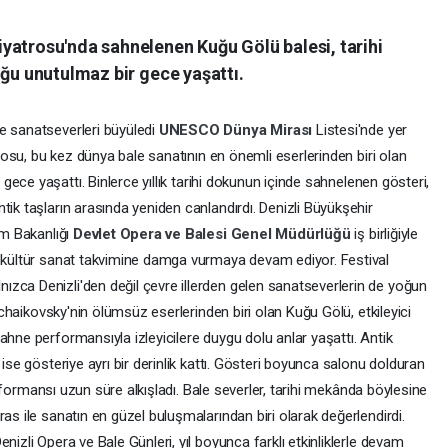
yatrosu'nda sahnelenen Kuğu Gölü balesi, tarihi
uğu unutulmaz bir gece yaşattı.
e sanatseverleri büyüledi
UNESCO Dünya Mirası
Listesi'nde yer
rosu, bu kez dünya bale sanatının en önemli eserlerinden biri olan
gece yaşattı. Binlerce yıllık tarihi dokunun içinde sahnelenen gösteri,
tik taşların arasında yeniden canlandırdı. Denizli Büyükşehir
zm Bakanlığı
Devlet Opera ve Balesi Genel Müdürlüğü
iş birliğiyle
, kültür sanat takvimine damga vurmaya devam ediyor. Festival
zca Denizli'den değil çevre illerden gelen sanatseverlerin de yoğun
 Tchaikovsky'nin ölümsüz eserlerinden biri olan Kuğu Gölü, etkileyici
ahne performansıyla izleyicilere duygu dolu anlar yaşattı. Antik
 ise gösteriye ayrı bir derinlik kattı. Gösteri boyunca salonu dolduran
 performansı uzun süre alkışladı. Bale severler, tarihi mekânda böylesine
as ile sanatın en güzel buluşmalarından biri olarak değerlendirdi.
nizli Opera ve Bale Günleri, yıl boyunca farklı etkinliklerle devam