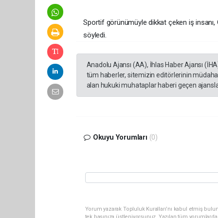
Sportif görünümüyle dikkat çeken iş insanı, Gö
söyledi.
Anadolu Ajansı (AA), İhlas Haber Ajansı (İHA
tüm haberler, sitemizin editörlerinin müdaha
alan hukuki muhataplar haberi geçen ajanslar
Okuyu Yorumları
(0)
Yorum yazarak Topluluk Kuralları’nı kabul etmiş bulun
tek başınıza üstleniyorsunuz. Yazılan tüm yorumlarda