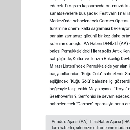
edecek. Program kapsamında önümüzdeki sü
sanatseverlerle buluşacak. Festivalin finali
Merkezi'nde sahnelenecek Carmen Operası ile
turizmine önemli katkı sağlaması bekleniyor.
sanatın zamansız gücünü bir kez daha ortaya 
şölenine dönüştü. AA Haberi DENİZLİ (AA) - 
balesi Pamukkale'deki
Hierapolis
Antik Ken
sahipliğinde, Kültür ve Turizm Bakanlığı Dev
Mirası
Listesi'ndeki Pamukkale'de yer alan
başyapıtlarından "Kuğu Gölü" sahnelendi. Sa
eşliğindeki "Kuğu Gölü" balesine ilgi gösterd
beğeniyle takip edildi. Mayıs ayında "Troya" 
Beethoven'ın 9. Senfonisi ile devam edecek.
sahnelenecek "Carmen" operasıyla sona er
Anadolu Ajansı (AA), İhlas Haber Ajansı (İHA
tüm haberler, sitemizin editörlerinin müdaha