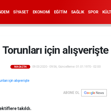
NDEM
SİYASET
EKONOMİ
EĞİTİM
SAĞLIK
SPOR
KÜL
Torunları için alışverişte
09.03.2020 - 09:56, Güncelleme: 01.01.1970 - 02:00
MAGAZİN
ABONE OL
tiflere takıldı.