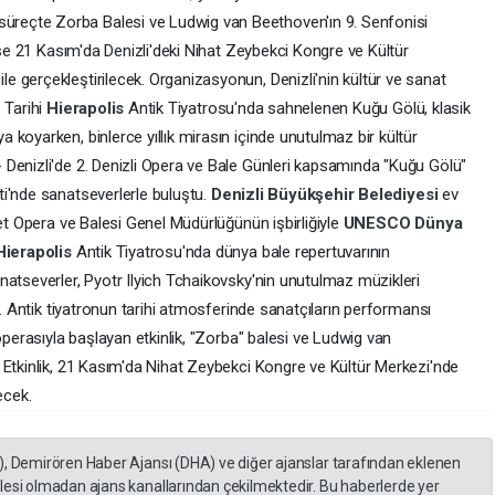
reçte Zorba Balesi ve Ludwig van Beethoven'ın 9. Senfonisi
 ise 21 Kasım'da Denizli'deki Nihat Zeybekci Kongre ve Kültür
 gerçekleştirilecek. Organizasyonun, Denizli'nin kültür ve sanat
 Tarihi
Hierapolis
Antik Tiyatrosu'nda sahnelenen Kuğu Gölü, klasik
koyarken, binlerce yıllık mirasın içinde unutulmaz bir kültür
Denizli'de 2. Denizli Opera ve Bale Günleri kapsamında "Kuğu Gölü"
ti'nde sanatseverlerle buluştu.
Denizli Büyükşehir Belediyesi
ev
let Opera ve Balesi Genel Müdürlüğünün işbirliğiyle
UNESCO Dünya
Hierapolis
Antik Tiyatrosu'nda dünya bale repertuvarının
natseverler, Pyotr Ilyich Tchaikovsky'nin unutulmaz müzikleri
i. Antik tiyatronun tarihi atmosferinde sanatçıların performansı
operasıyla başlayan etkinlik, "Zorba" balesi ve Ludwig van
 Etkinlik, 21 Kasım'da Nihat Zeybekci Kongre ve Kültür Merkezi'nde
ecek.
), Demirören Haber Ajansı (DHA) ve diğer ajanslar tarafından eklenen
lesi olmadan ajans kanallarından çekilmektedir. Bu haberlerde yer