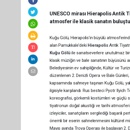
UNESCO mirası Hierapolis Antik Ti
atmosfer ile klasik sanatın buluşt
Kuğu Gölü, Hierapolis'in büyülü atmosferind
alan Pamukkale'deki
Hierapolis
Antik Tiyat
Kuğu Gölü
ile sanatseverlere unutulmaz bir 
klasik müziğin ve bale sanatının büyüsünü an
Belediyesinin ev sahipliğinde, Kültür ve Turi
düzenlenen 2. Denizli Opera ve Bale Günleri
kapsamında sahneye taşınan Kuğu Gölü, yalnı
ilgisiyle karşılandı. Rus besteci Pyotr Ilyich
koreografisi, görkemli kostümleri ve güçlü s
tiyatronun doğal akustiği ve tarihi atmosferi
izleyiciler, sanatçıların sergilediği başarılı
önemli bir eserin sahnelenmesini kültürel mir
Mayıs ayında Troya Operası ile başlayan 2. De