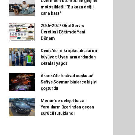
Üzerinden otomobille geçilen
motosikletli: "Bu kaza değil,
cana kast"
2026-2027 Okul Servis
Ücretleri Eğitimde Yeni
Dönem
Deniz'de mikroplastik alarmı
büyüyor: Uyarıların ardından
cezalar yağdı
Akseki'de festival coşkusu!
Safiye Soyman binlerce kişiyi
çoşturdu
Mersin'de dehşet kaza:
Yaralıların üzerinden geçen
sürücü tutuklandı