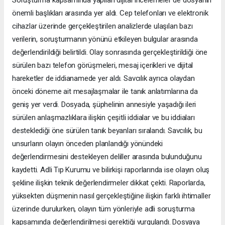
Soruşturma kapsamında yapılan dijital incelemeler de dosyanın
önemli başlıkları arasında yer aldı. Cep telefonları ve elektronik
cihazlar üzerinde gerçekleştirilen analizlerde ulaşılan bazı
verilerin, soruşturmanın yönünü etkileyen bulgular arasında
değerlendirildiği belirtildi. Olay sonrasında gerçekleştirildiği öne
sürülen bazı telefon görüşmeleri, mesaj içerikleri ve dijital
hareketler de iddianamede yer aldı. Savcılık ayrıca olaydan
önceki döneme ait mesajlaşmalar ile tanık anlatımlarına da
geniş yer verdi. Dosyada, şüphelinin annesiyle yaşadığı ileri
sürülen anlaşmazlıklara ilişkin çeşitli iddialar ve bu iddiaları
desteklediği öne sürülen tanık beyanları sıralandı. Savcılık, bu
unsurların olayın önceden planlandığı yönündeki
değerlendirmesini destekleyen deliller arasında bulunduğunu
kaydetti. Adli Tıp Kurumu ve bilirkişi raporlarında ise olayın oluş
şekline ilişkin teknik değerlendirmeler dikkat çekti. Raporlarda,
yüksekten düşmenin nasıl gerçekleştiğine ilişkin farklı ihtimaller
üzerinde durulurken, olayın tüm yönleriyle adli soruşturma
kapsamında değerlendirilmesi gerektiği vurgulandı. Dosyaya