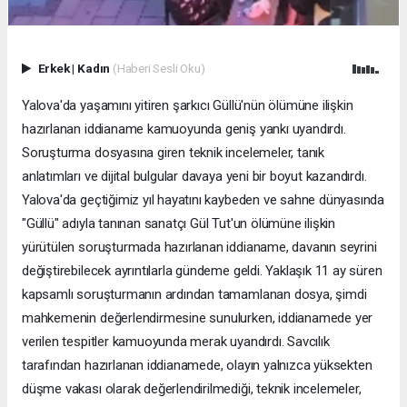
Erkek
|
Kadın
(Haberi Sesli Oku)
Yalova'da yaşamını yitiren şarkıcı Güllü'nün ölümüne ilişkin
hazırlanan iddianame kamuoyunda geniş yankı uyandırdı.
Soruşturma dosyasına giren teknik incelemeler, tanık
anlatımları ve dijital bulgular davaya yeni bir boyut kazandırdı.
Yalova'da geçtiğimiz yıl hayatını kaybeden ve sahne dünyasında
"Güllü" adıyla tanınan sanatçı Gül Tut'un ölümüne ilişkin
yürütülen soruşturmada hazırlanan iddianame, davanın seyrini
değiştirebilecek ayrıntılarla gündeme geldi. Yaklaşık 11 ay süren
kapsamlı soruşturmanın ardından tamamlanan dosya, şimdi
mahkemenin değerlendirmesine sunulurken, iddianamede yer
verilen tespitler kamuoyunda merak uyandırdı. Savcılık
tarafından hazırlanan iddianamede, olayın yalnızca yüksekten
düşme vakası olarak değerlendirilmediği, teknik incelemeler,