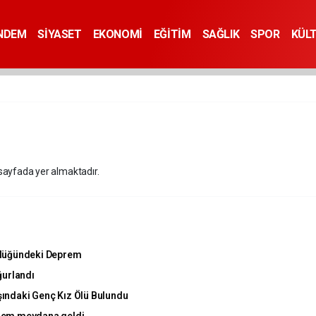
NDEM
SİYASET
EKONOMİ
EĞİTİM
SAĞLIK
SPOR
KÜL
 sayfada yer almaktadır.
klüğündeki Deprem
ğurlandı
ındaki Genç Kız Ölü Bulundu
rem meydana geldi