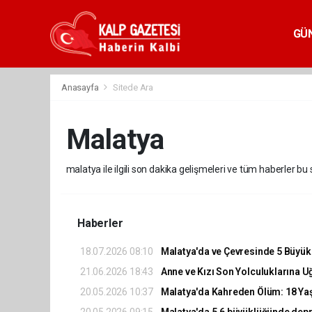
GÜ
Anasayfa
Sitede Ara
Malatya
malatya ile ilgili son dakika gelişmeleri ve tüm haberler bu
Haberler
18.07.2026 08:10
Malatya'da ve Çevresinde 5 Büyü
21.06.2026 18:43
Anne ve Kızı Son Yolculuklarına U
20.05.2026 10:37
Malatya'da Kahreden Ölüm: 18 Yaş
20.05.2026 09:15
Malatya'da 5,6 büyüklüğünde dep