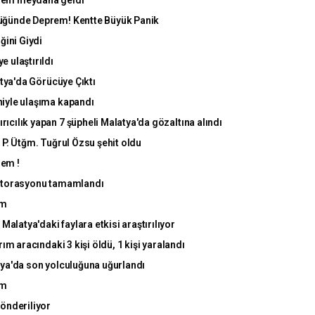
üğünde Deprem! Kentte Büyük Panik
ğini Giydi
 ulaştırıldı
atya'da Görücüye Çıktı
niyle ulaşıma kapandı
cılık yapan 7 şüpheli Malatya'da gözaltına alındı
 P. Ütğm. Tuğrul Özsu şehit oldu
rem !
estorasyonu tamamlandı
em
latya'daki faylara etkisi araştırılıyor
ım aracındaki 3 kişi öldü, 1 kişi yaralandı
tya'da son yolculuğuna uğurlandı
em
gönderiliyor