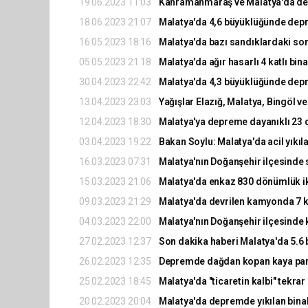
19.06.2023 11:03
Kahramanmaraş ve Malatya'da d
18.06.2023 21:07
Malatya'da 4,6 büyüklüğünde dep
16.05.2023 18:16
Malatya'da bazı sandıklardaki sonu
05.05.2023 21:18
Malatya'da ağır hasarlı 4 katlı bin
30.04.2023 22:42
Malatya'da 4,3 büyüklüğünde dep
13.04.2023 23:03
Yağışlar Elazığ, Malatya, Bingöl ve
12.04.2023 18:30
Malatya'ya depreme dayanıklı 23 d
03.04.2023 19:22
Bakan Soylu: Malatya'da acil yıkıla
16.03.2023 07:31
Malatya'nın Doğanşehir ilçesinde
15.03.2023 21:06
Malatya'da enkaz 830 dönümlük ik
09.03.2023 21:29
Malatya'da devrilen kamyonda 7 kiş
04.03.2023 22:00
Malatya'nın Doğanşehir ilçesinde k
27.02.2023 12:37
Son dakika haberi Malatya'da 5.
26.02.2023 12:35
Depremde dağdan kopan kaya parça
25.02.2023 18:45
Malatya'da "ticaretin kalbi" tekrar
20.02.2023 20:04
Malatya'da depremde yıkılan binalar