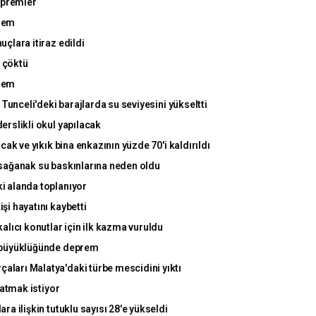
epremler
rem
çlara itiraz edildi
a çöktü
rem
 Tunceli'deki barajlarda su seviyesini yükseltti
erslikli okul yapılacak
cak ve yıkık bina enkazının yüzde 70'i kaldırıldı
 sağanak su baskınlarına neden oldu
i alanda toplanıyor
i hayatını kaybetti
alıcı konutlar için ilk kazma vuruldu
6 büyüklüğünde deprem
ları Malatya'daki türbe mescidini yıktı
 atmak istiyor
a ilişkin tutuklu sayısı 28'e yükseldi