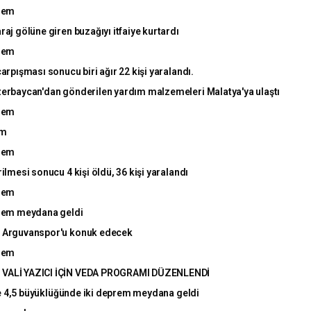
rem
j gölüne giren buzağıyı itfaiye kurtardı
rem
rpışması sonucu biri ağır 22 kişi yaralandı.
rbaycan'dan gönderilen yardım malzemeleri Malatya'ya ulaştı
rem
em
rem
mesi sonucu 4 kişi öldü, 36 kişi yaralandı
rem
rem meydana geldi
 Arguvanspor'u konuk edecek
rem
VALİ YAZICI İÇİN VEDA PROGRAMI DÜZENLENDİ
ve 4,5 büyüklüğünde iki deprem meydana geldi