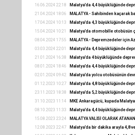
16.06.2024 22:18
Malatya'da 4,4 büyüklüğünde dep
21.04.2024 18:06
MALATYA - Sahibinden kaçarak bara
17.04.2024 10:13
Malatya'da 4,3 büyüklüğünde dep
15.04.2024 10:21
Malatya'da otomobille otobüsün ça
08.04.2024 17:55
MALATYA - Depremzedeler için Aze
03.03.2024 22:01
Malatya'da 4,4 büyüklüğünde dep
21.01.2024 16:38
Malatya'da 4 büyüklüğünde depr
08.01.2024 18:46
Malatya'da 4,4 büyüklüğünde dep
02.01.2024 09:42
Malatya'da yolcu otobüsünün devril
01.12.2023 10:27
Malatya'da 4,8 büyüklüğünde dep
23.11.2023 18:38
Malatya'da 5,2 büyüklüğünde dep
31.10.2023 11:14
MKE Ankaragücü, kupada Malatya
08.10.2023 11:33
Malatya'da 4,4 büyüklüğünde dep
15.08.2023 23:24
MALATYA VALİSİ OLARAK ATANAN 
12.08.2023 22:47
Malatya'da bir dakika arayla 4,8 