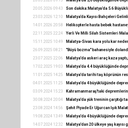
20.05.2026 09:43
Son dakika:Malatya’da 5.6 Büyükl
23.03.2026 12:10
Malatya’da Kayısı Bahçeleri Gelinli
14.01.2026 20:58
Helikopterle hasta bebek hastaneye
22.11.2025 22:24
Yerli Ve Milli Silah Sistemleri Mal
15.11.2025 10:49
Malatya-Sivas kara yolu kar nede
26.09.2025 08:21
"Büyü bozma" bahanesiyle dolandırı
23.07.2025 22:06
Malatya'da askeri araç kaza yaptı,
17.02.2025 19:03
Malatya'da 4.4 büyüklüğünde dep
11.01.2025 14:25
Malatya'da tarihi taş köprünün r
04.01.2025 11:25
Malatya'da 4 büyüklüğünde depr
03.09.2024 15:23
Kahramanmaraş'taki depremlerin Ma
30.08.2024 20:04
Malatya'da yük treninin çarptığı tar
23.08.2024 14:56
Şehit Piyade Er Uğurcan Işık Mala
19.08.2024 13:49
Malatya'da 4 büyüklüğünde depr
14.07.2024 12:32
Malatya'dan 20 ülkeye yaş kayısı 