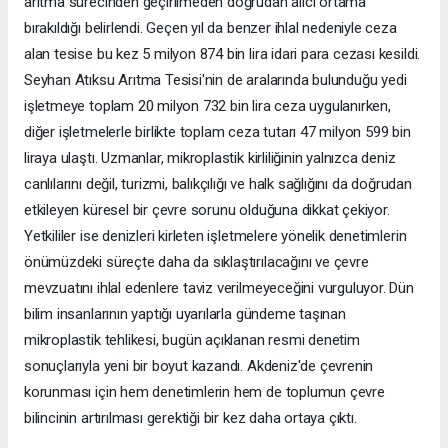
arıtma sürecinden geçirilmeden doğrudan alıcı ortama
bırakıldığı belirlendi. Geçen yıl da benzer ihlal nedeniyle ceza
alan tesise bu kez 5 milyon 874 bin lira idari para cezası kesildi.
Seyhan Atıksu Arıtma Tesisi'nin de aralarında bulunduğu yedi
işletmeye toplam 20 milyon 732 bin lira ceza uygulanırken,
diğer işletmelerle birlikte toplam ceza tutarı 47 milyon 599 bin
liraya ulaştı. Uzmanlar, mikroplastik kirliliğinin yalnızca deniz
canlılarını değil, turizmi, balıkçılığı ve halk sağlığını da doğrudan
etkileyen küresel bir çevre sorunu olduğuna dikkat çekiyor.
Yetkililer ise denizleri kirleten işletmelere yönelik denetimlerin
önümüzdeki süreçte daha da sıklaştırılacağını ve çevre
mevzuatını ihlal edenlere taviz verilmeyeceğini vurguluyor. Dün
bilim insanlarının yaptığı uyarılarla gündeme taşınan
mikroplastik tehlikesi, bugün açıklanan resmi denetim
sonuçlarıyla yeni bir boyut kazandı. Akdeniz'de çevrenin
korunması için hem denetimlerin hem de toplumun çevre
bilincinin artırılması gerektiği bir kez daha ortaya çıktı.