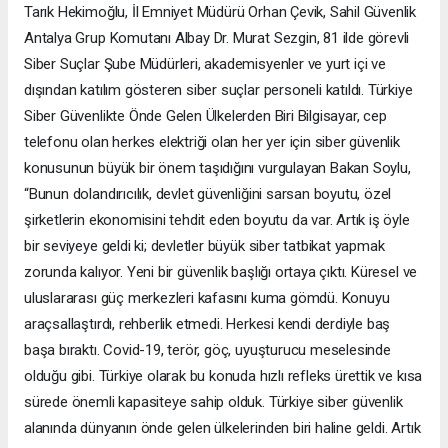
Tarık Hekimoğlu, İl Emniyet Müdürü Orhan Çevik, Sahil Güvenlik
Antalya Grup Komutanı Albay Dr. Murat Sezgin, 81 ilde görevli
Siber Suçlar Şube Müdürleri, akademisyenler ve yurt içi ve
dışından katılım gösteren siber suçlar personeli katıldı. Türkiye
Siber Güvenlikte Önde Gelen Ülkelerden Biri Bilgisayar, cep
telefonu olan herkes elektriği olan her yer için siber güvenlik
konusunun büyük bir önem taşıdığını vurgulayan Bakan Soylu,
“Bunun dolandırıcılık, devlet güvenliğini sarsan boyutu, özel
şirketlerin ekonomisini tehdit eden boyutu da var. Artık iş öyle
bir seviyeye geldi ki; devletler büyük siber tatbikat yapmak
zorunda kalıyor. Yeni bir güvenlik başlığı ortaya çıktı. Küresel ve
uluslararası güç merkezleri kafasını kuma gömdü. Konuyu
araçsallaştırdı, rehberlik etmedi. Herkesi kendi derdiyle baş
başa bıraktı. Covid-19, terör, göç, uyuşturucu meselesinde
olduğu gibi. Türkiye olarak bu konuda hızlı refleks ürettik ve kısa
sürede önemli kapasiteye sahip olduk. Türkiye siber güvenlik
alanında dünyanın önde gelen ülkelerinden biri haline geldi. Artık