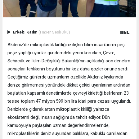
Erkek
|
Kadın
(Haberi Sesli Oku)
Akdeniz'de mikroplastik kirliliğine ilişkin bilim insanlarının peş
peşe yaptığı uyarılar gündemdeki yerini korurken, Çevre,
Şehircilik ve İklim Değişikliği Bakanlığı'nın açıkladığı son denetim
sonuçları tehlikenin boyutunu bir kez daha gözler önüne serdi.
Geçtiğimiz günlerde uzmanların özellikle Akdeniz kıyılarında
denize girilmemesi yönündeki dikkat çekici uyarılarının ardından
başlatılan kapsamlı denetimlerde çevreyi kirlettiği belirlenen 23
tesise toplam 47 milyon 599 bin lira idari para cezası uygulandı.
Denizlerde giderek artan mikroplastik kirliliği yalnızca
ekosistemi değil, insan sağlığını da tehdit ediyor. Dün
kamuoyuyla paylaşılan uzman değerlendirmelerinde,
mikroplastiklerin deniz suyundan balıklara, kabuklu canlılardan