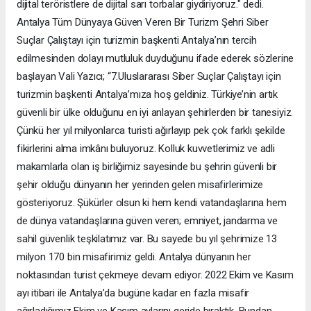
dijital teröristlere de dijital sarı torbalar giydiriyoruz." dedi.
Antalya Tüm Dünyaya Güven Veren Bir Turizm Şehri Siber
Suçlar Çalıştayı için turizmin başkenti Antalya’nın tercih
edilmesinden dolayı mutluluk duyduğunu ifade ederek sözlerine
başlayan Vali Yazıcı; “7.Uluslararası Siber Suçlar Çalıştayı için
turizmin başkenti Antalya’mıza hoş geldiniz. Türkiye’nin artık
güvenli bir ülke olduğunu en iyi anlayan şehirlerden bir tanesiyiz.
Çünkü her yıl milyonlarca turisti ağırlayıp pek çok farklı şekilde
fikirlerini alma imkânı buluyoruz. Kolluk kuvvetlerimiz ve adli
makamlarla olan iş birliğimiz sayesinde bu şehrin güvenli bir
şehir olduğu dünyanın her yerinden gelen misafirlerimize
gösteriyoruz. Şükürler olsun ki hem kendi vatandaşlarına hem
de dünya vatandaşlarına güven veren; emniyet, jandarma ve
sahil güvenlik teşkilatımız var. Bu sayede bu yıl şehrimize 13
milyon 170 bin misafirimiz geldi. Antalya dünyanın her
noktasından turist çekmeye devam ediyor. 2022 Ekim ve Kasım
ayı itibari ile Antalya’da bugüne kadar en fazla misafir
ağırladığımız Ekim ve Kasım aylarını geride bıraktık. Bundan