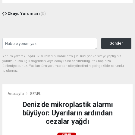
Okuyu Yorumları
(0)
Gonder
Yorum yazarak Topluluk Kuralları’nı kabul etmiş bulunuyor ve siteye yaptığınız
yorumunuzla ilgili doğrudan veya dolaylı tüm sorumluluğu tek başınıza
üstleniyorsunuz. Yazılan tüm yorumlardan site yönetimi hiçbir şekilde sorumlu
tutulamaz.
Anasayfa
GENEL
Deniz'de mikroplastik alarmı
büyüyor: Uyarıların ardından
cezalar yağdı
GENEL