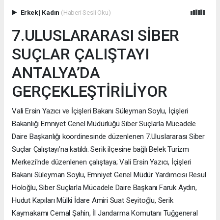
Erkek
|
Kadın
(Haberi Sesli Oku)
7.ULUSLARARASI SİBER
SUÇLAR ÇALIŞTAYI
ANTALYA’DA
GERÇEKLEŞTİRİLİYOR
Vali Ersin Yazıcı ve İçişleri Bakanı Süleyman Soylu, İçişleri
Bakanlığı Emniyet Genel Müdürlüğü Siber Suçlarla Mücadele
Daire Başkanlığı koordinesinde düzenlenen 7.Uluslararası Siber
Suçlar Çalıştayı’na katıldı. Serik ilçesine bağlı Belek Turizm
Merkezi'nde düzenlenen çalıştaya; Vali Ersin Yazıcı, İçişleri
Bakanı Süleyman Soylu, Emniyet Genel Müdür Yardımcısı Resul
Holoğlu, Siber Suçlarla Mücadele Daire Başkanı Faruk Aydın,
Hudut Kapıları Mülki İdare Amiri Suat Seyitoğlu, Serik
Kaymakamı Cemal Şahin, İl Jandarma Komutanı Tuğgeneral