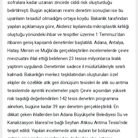
sofralara kadar uzanan zincirde ciddi risk oluşturduğu
belirtilmişti. Bugün açıklanan resmi denetim sonuçları ise bu
uyarıların tesadüf olmadığını ortaya koydu. Bakanlık tarafından
yapılan açıklamaya göre, Akdeniz kıyılarında mikroplastik kirliliği
oluştuğu yönündeki ihbar ve tespitler üzerine 1 Temmuz'dan
itibaren geniş kapsamlı denetimler başlatıldı. Adana, Antalya,
Hatay, Mersin ve Muğla'da gerçekleştirilen incelemelerde çevre
mevzuatını ihlal ettiği belirlenen 23 tesise milyonlarca liralık
yaptırım uygulandı. Denetimler sadece il müdürlükleriyle sınırlı
kalmadı. Bakanlığın merkez teşkilatından oluşturulan özel
ekipler de özellikle atık geri dönüşüm tesisleri ile atık su arıtma
tesislerinde ayrıntılı incelemeler yaptı. Çevre açısından yüksek
risk taşıdığı değerlendirilen 142 tesis denetim programına
alınırken, bugüne kadar 39 ayrı denetim gerçekleştirildi. En
dikkat çeken ihlallerden biri Adana Büyükşehir Belediyesi Su ve
Kanalizasyon İdaresi'ne bağlı Seyhan Atıksu Arıtma Tesisi'nde
tespit edildi. Yapılan incelemede atık suların bir bölümünün