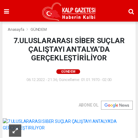
Anasayfa
GÜNDEM
7.ULUSLARARASI SİBER SUÇLAR
ÇALIŞTAYI ANTALYA’DA
GERÇEKLEŞTİRİLİYOR
GÜNDEM
06.12.2022 - 21:36, Güncelleme: 01.01.1970 - 02:00
ABONE OL