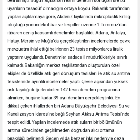
belirtilmişti. Bugün açıklanan resmi denetim sonuçları ise bu
uyarıların tesadüf olmadığını ortaya koydu. Bakanlık tarafından
yapılan açıklamaya göre, Akdeniz kıyılarında mikroplastik kirliliği
oluştuğu yönündeki ihbar ve tespitler üzerine 1 Temmuz'dan
itibaren geniş kapsamlı denetimler başlatıldı. Adana, Antalya,
Hatay, Mersin ve Muğla'da gerçekleştirilen incelemelerde çevre
mevzuatını ihlal ettiği belirlenen 23 tesise milyonlarca liralık
yaptırım uygulandı. Denetimler sadece il müdürlükleriyle sınırlı
kalmadı. Bakanlığın merkez teşkilatından oluşturulan özel
ekipler de özellikle atık geri dönüşüm tesisleri ile atık su arıtma
tesislerinde ayrıntılı incelemeler yaptı. Çevre açısından yüksek
risk taşıdığı değerlendirilen 142 tesis denetim programına
alınırken, bugüne kadar 39 ayrı denetim gerçekleştirildi. En
dikkat çeken ihlallerden biri Adana Büyükşehir Belediyesi Su ve
Kanalizasyon İdaresi'ne bağlı Seyhan Atıksu Arıtma Tesisi'nde
tespit edildi. Yapılan incelemede atık suların bir bölümünün
arıtma sürecinden geçirilmeden doğrudan alıcı ortama
bırakıldığı belirlendi. Geçen yıl da benzer ihlal nedeniyle ceza