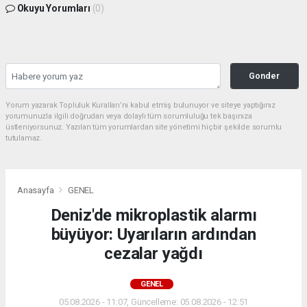
Okuyu Yorumları
(0)
Gonder
Yorum yazarak Topluluk Kuralları’nı kabul etmiş bulunuyor ve siteye yaptığınız
yorumunuzla ilgili doğrudan veya dolaylı tüm sorumluluğu tek başınıza
üstleniyorsunuz. Yazılan tüm yorumlardan site yönetimi hiçbir şekilde sorumlu
tutulamaz.
Anasayfa
GENEL
Deniz'de mikroplastik alarmı
büyüyor: Uyarıların ardından
cezalar yağdı
GENEL
05.08.2026 - 11:07, Güncelleme: 05.08.2026 - 12:51