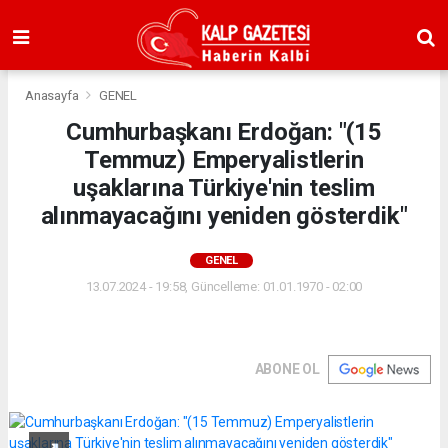
Anasayfa
GENEL
Cumhurbaşkanı Erdoğan: "(15
Temmuz) Emperyalistlerin
uşaklarına Türkiye'nin teslim
alınmayacağını yeniden gösterdik"
GENEL
13.07.2024 - 19:58, Güncelleme: 01.01.1970 - 02:00
ABONE OL