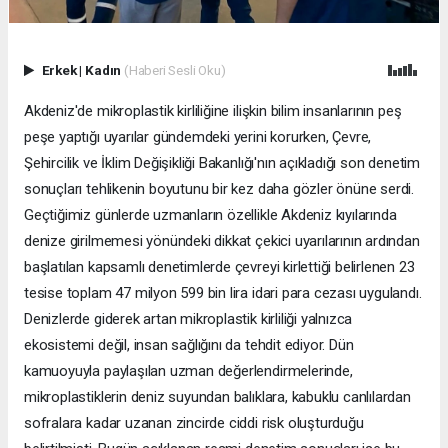
Erkek
|
Kadın
(Haberi Sesli Oku)
Akdeniz'de mikroplastik kirliliğine ilişkin bilim insanlarının peş
peşe yaptığı uyarılar gündemdeki yerini korurken, Çevre,
Şehircilik ve İklim Değişikliği Bakanlığı'nın açıkladığı son denetim
sonuçları tehlikenin boyutunu bir kez daha gözler önüne serdi.
Geçtiğimiz günlerde uzmanların özellikle Akdeniz kıyılarında
denize girilmemesi yönündeki dikkat çekici uyarılarının ardından
başlatılan kapsamlı denetimlerde çevreyi kirlettiği belirlenen 23
tesise toplam 47 milyon 599 bin lira idari para cezası uygulandı.
Denizlerde giderek artan mikroplastik kirliliği yalnızca
ekosistemi değil, insan sağlığını da tehdit ediyor. Dün
kamuoyuyla paylaşılan uzman değerlendirmelerinde,
mikroplastiklerin deniz suyundan balıklara, kabuklu canlılardan
sofralara kadar uzanan zincirde ciddi risk oluşturduğu