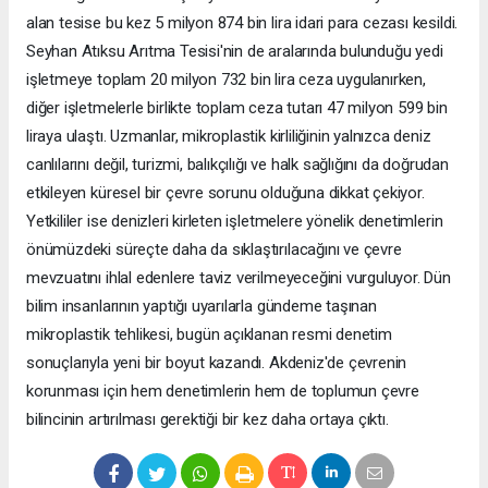
alan tesise bu kez 5 milyon 874 bin lira idari para cezası kesildi.
Seyhan Atıksu Arıtma Tesisi'nin de aralarında bulunduğu yedi
işletmeye toplam 20 milyon 732 bin lira ceza uygulanırken,
diğer işletmelerle birlikte toplam ceza tutarı 47 milyon 599 bin
liraya ulaştı. Uzmanlar, mikroplastik kirliliğinin yalnızca deniz
canlılarını değil, turizmi, balıkçılığı ve halk sağlığını da doğrudan
etkileyen küresel bir çevre sorunu olduğuna dikkat çekiyor.
Yetkililer ise denizleri kirleten işletmelere yönelik denetimlerin
önümüzdeki süreçte daha da sıklaştırılacağını ve çevre
mevzuatını ihlal edenlere taviz verilmeyeceğini vurguluyor. Dün
bilim insanlarının yaptığı uyarılarla gündeme taşınan
mikroplastik tehlikesi, bugün açıklanan resmi denetim
sonuçlarıyla yeni bir boyut kazandı. Akdeniz'de çevrenin
korunması için hem denetimlerin hem de toplumun çevre
bilincinin artırılması gerektiği bir kez daha ortaya çıktı.