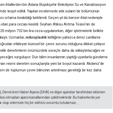
çeken ihlallerden biri Adana Büyükşehir Belediyesi Su ve Kanalizasyon
'nde tespit edildi. Yapılan incelemede atık suların bir bölümünün
 ortama bırakıldığı belirlendi. Geçen yıl da benzer ihlal nedeniyle
 idari para cezası kesildi. Seyhan Atıksu Arıtma Tesisi'nin de
 milyon 732 bin lira ceza uygulanırken, diğer işletmelerle birlikte
ulaştı. Uzmanlar,
mikroplastik
kirliliğinin yalnızca deniz canlılarını
da doğrudan etkileyen küresel bir çevre sorunu olduğuna dikkat çekiyor.
yönelik denetimlerin önümüzdeki süreçte daha da sıklaştırılacağını ve
yeceğini vurguluyor. Dün bilim insanlarının yaptığı uyarılarla gündeme
anan resmi denetim sonuçlarıyla yeni bir boyut kazandı. Akdeniz'de
 de toplumun çevre bilincinin artırılması gerektiği bir kez daha
), Demirören Haber Ajansı (DHA) ve diğer ajanslar tarafından eklenen
lesi olmadan ajans kanallarından çekilmektedir. Bu haberlerde yer
 olup sitemizin hiç bir editörü sorumlu tutulamaz...