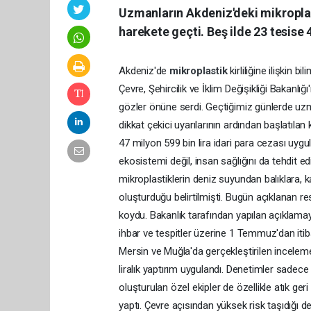
Uzmanların Akdeniz'deki mikroplast
harekete geçti. Beş ilde 23 tesise 4
Akdeniz'de
mikroplastik
kirliliğine ilişkin 
Çevre, Şehircilik ve İklim Değişikliği Bakanlı
gözler önüne serdi. Geçtiğimiz günlerde uzm
dikkat çekici uyarılarının ardından başlatılan
47 milyon 599 bin lira idari para cezası uygu
ekosistemi değil, insan sağlığını da tehdit
mikroplastiklerin deniz suyundan balıklara, k
oluşturduğu belirtilmişti. Bugün açıklanan r
koydu. Bakanlık tarafından yapılan açıklama
ihbar ve tespitler üzerine 1 Temmuz'dan itib
Mersin ve Muğla'da gerçekleştirilen inceleme
liralık yaptırım uygulandı. Denetimler sadece 
oluşturulan özel ekipler de özellikle atık geri
yaptı. Çevre açısından yüksek risk taşıdığı 