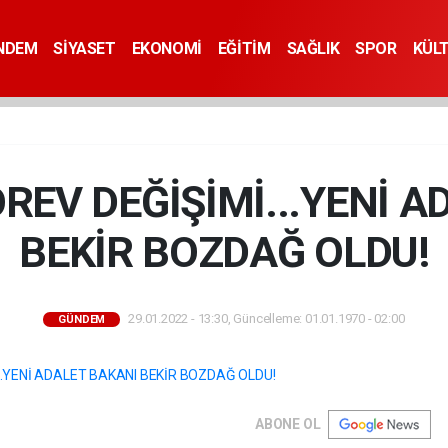
NDEM
SİYASET
EKONOMİ
EĞİTİM
SAĞLIK
SPOR
KÜL
REV DEĞİŞİMİ...YENİ 
BEKİR BOZDAĞ OLDU!
29.01.2022 - 13:30, Güncelleme: 01.01.1970 - 02:00
GÜNDEM
ABONE OL