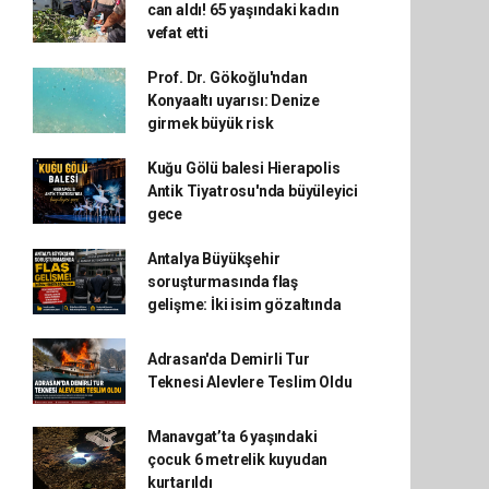
can aldı! 65 yaşındaki kadın
vefat etti
Prof. Dr. Gökoğlu'ndan
Konyaaltı uyarısı: Denize
girmek büyük risk
Kuğu Gölü balesi Hierapolis
Antik Tiyatrosu'nda büyüleyici
gece
Antalya Büyükşehir
soruşturmasında flaş
gelişme: İki isim gözaltında
Adrasan'da Demirli Tur
Teknesi Alevlere Teslim Oldu
Manavgat’ta 6 yaşındaki
çocuk 6 metrelik kuyudan
kurtarıldı