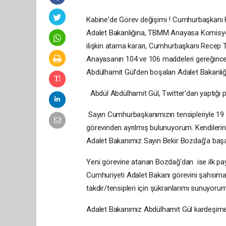
Kabine'de Görev değişimi ! Cumhurbaşkanı Ka
Adalet Bakanlığına, TBMM Anayasa Komisyon
ilişkin atama kararı, Cumhurbaşkanı Recep 
Anayasanın 104 ve 106 maddeleri gereğince y
Abdülhamit Gül'den boşalan Adalet Bakanlığı
Abdül Abdülhamit Gül, Twitter'dan yaptığı pa
Sayın Cumhurbaşkanımızın tensipleriyle 19
görevinden ayrılmış bulunuyorum. Kendilerine 
Adalet Bakanımız Sayın Bekir Bozdağ’a başarı
Yeni görevine atanan Bozdağ'dan ise ilk pa
Cumhuriyeti Adalet Bakanı görevini şahsı
takdir/tensipleri için şükranlarımı sunuyorum
Adalet Bakanımız Abdülhamit Gül kardeşime