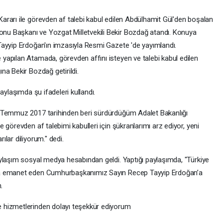
rarı ile görevden af talebi kabul edilen Abdülhamit Gül'den boşalan
u Başkanı ve Yozgat Milletvekili Bekir Bozdağ atandı. Konuya
Tayyip Erdoğan'ın imzasıyla Resmi Gazete 'de yayımlandı.
apılan Atamada, görevden affını isteyen ve talebi kabul edilen
na Bekir Bozdağ getirildi.
ylaşımda şu ifadeleri kullandı.
 Temmuz 2017 tarihinden beri sürdürdüğüm Adalet Bakanlığı
görevden af talebimi kabulleri için şükranlarımı arz ediyor, yeni
lar diliyorum." dedi.
ylaşım sosyal medya hesabından geldi. Yaptığı paylaşımda, "Türkiye
ma emanet eden Cumhurbaşkanımız Sayın Recep Tayyip Erdoğan’a
.
 hizmetlerinden dolayı teşekkür ediyorum