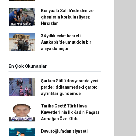
Konyaaltı Sahili'nde denize
girenlerin korkulu rüyası:
Hırsızlar
34 yıllık evlat hasreti
Anıtkabir'de umut dolu bir
anıya dönüştü
En Çok Okunanlar
Şarkıcı Güllü dosyasında yeni
perde: İddianamedeki çarpıcı
ayrıntılar gündemde
Tarihe Geçti! Türk Hava
Kuvvetleri'nin İlk Kadın Paşası
Armağan Özel Oldu
Davutoğlu'ndan siyaseti