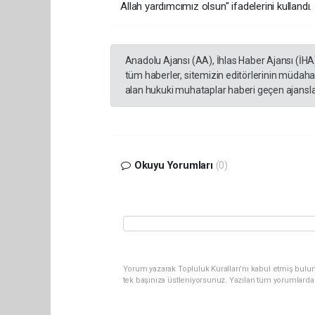
Allah yardımcımız olsun" ifadelerini kullandı.
Anadolu Ajansı (AA), İhlas Haber Ajansı (İHA
tüm haberler, sitemizin editörlerinin müdaha
alan hukuki muhataplar haberi geçen ajanslar
Okuyu Yorumları
(0)
Yorum yazarak Topluluk Kuralları’nı kabul etmiş bulun
tek başınıza üstleniyorsunuz. Yazılan tüm yorumlarda