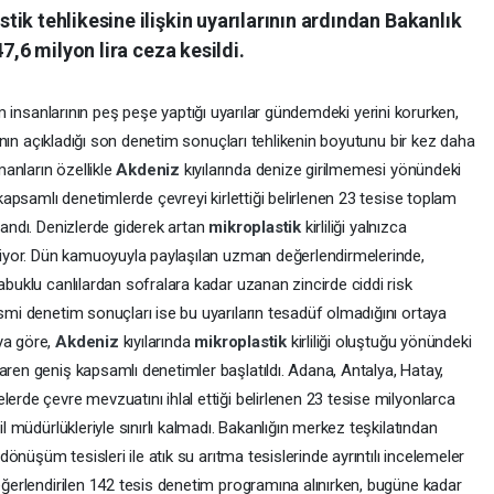
ik tehlikesine ilişkin uyarılarının ardından Bakanlık
7,6 milyon lira ceza kesildi.
bilim insanlarının peş peşe yaptığı uyarılar gündemdeki yerini korurken,
ğı'nın açıkladığı son denetim sonuçları tehlikenin boyutunu bir kez daha
anların özellikle
Akdeniz
kıyılarında denize girilmemesi yönündeki
 kapsamlı denetimlerde çevreyi kirlettiği belirlenen 23 tesise toplam
landı. Denizlerde giderek artan
mikroplastik
kirliliği yalnızca
 ediyor. Dün kamuoyuyla paylaşılan uzman değerlendirmelerinde,
abuklu canlılardan sofralara kadar uzanan zincirde ciddi risk
esmi denetim sonuçları ise bu uyarıların tesadüf olmadığını ortaya
ya göre,
Akdeniz
kıyılarında
mikroplastik
kirliliği oluştuğu yönündeki
aren geniş kapsamlı denetimler başlatıldı. Adana, Antalya, Hatay,
lerde çevre mevzuatını ihlal ettiği belirlenen 23 tesise milyonlarca
il müdürlükleriyle sınırlı kalmadı. Bakanlığın merkez teşkilatından
 dönüşüm tesisleri ile atık su arıtma tesislerinde ayrıntılı incelemeler
değerlendirilen 142 tesis denetim programına alınırken, bugüne kadar