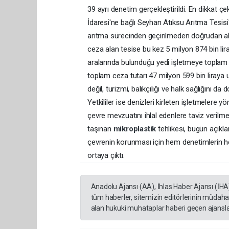
39 ayrı denetim gerçekleştirildi. En dikkat 
İdaresi'ne bağlı Seyhan Atıksu Arıtma Tesisi
arıtma sürecinden geçirilmeden doğrudan alıcı
ceza alan tesise bu kez 5 milyon 874 bin lira
aralarında bulunduğu yedi işletmeye toplam 20
toplam ceza tutarı 47 milyon 599 bin liraya 
değil, turizmi, balıkçılığı ve halk sağlığını 
Yetkililer ise denizleri kirleten işletmelere 
çevre mevzuatını ihlal edenlere taviz verilme
taşınan
mikroplastik
tehlikesi, bugün açıkl
çevrenin korunması için hem denetimlerin hem
ortaya çıktı.
Anadolu Ajansı (AA), İhlas Haber Ajansı (İHA
tüm haberler, sitemizin editörlerinin müdaha
alan hukuki muhataplar haberi geçen ajanslar