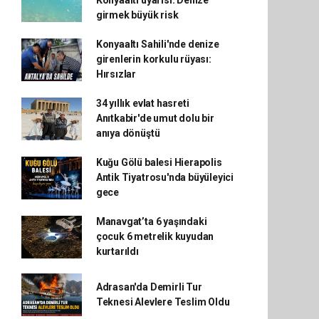
Konyaaltı uyarısı: Denize
girmek büyük risk
Konyaaltı Sahili'nde denize
girenlerin korkulu rüyası:
Hırsızlar
34 yıllık evlat hasreti
Anıtkabir'de umut dolu bir
anıya dönüştü
Kuğu Gölü balesi Hierapolis
Antik Tiyatrosu'nda büyüleyici
gece
Manavgat’ta 6 yaşındaki
çocuk 6 metrelik kuyudan
kurtarıldı
Adrasan'da Demirli Tur
Teknesi Alevlere Teslim Oldu