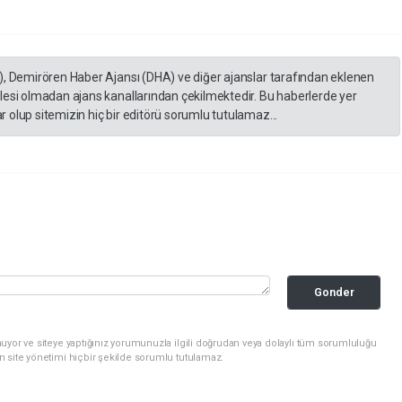
), Demirören Haber Ajansı (DHA) ve diğer ajanslar tarafından eklenen
lesi olmadan ajans kanallarından çekilmektedir. Bu haberlerde yer
 olup sitemizin hiç bir editörü sorumlu tutulamaz...
Gonder
uyor ve siteye yaptığınız yorumunuzla ilgili doğrudan veya dolaylı tüm sorumluluğu
n site yönetimi hiçbir şekilde sorumlu tutulamaz.