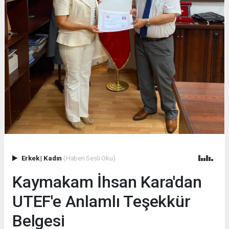
Erkek
|
Kadın
(Haberi Sesli Oku)
Kaymakam İhsan Kara'dan
UTEF'e Anlamlı Teşekkür
Belgesi