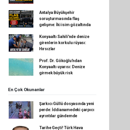
Antalya Büyükşehir
soruşturmasında flaş
gelişme: İki isim gözaltında
Konyaaltı Sahili'nde denize
girenlerin korkulu rüyası:
Hırsızlar
Prof. Dr. Gökoğlu'ndan
Konyaaltı uyarısı: Denize
girmek büyük risk
En Çok Okunanlar
Şarkıcı Güllü dosyasında yeni
perde: İddianamedeki çarpıcı
ayrıntılar gündemde
Tarihe Geçti! Türk Hava