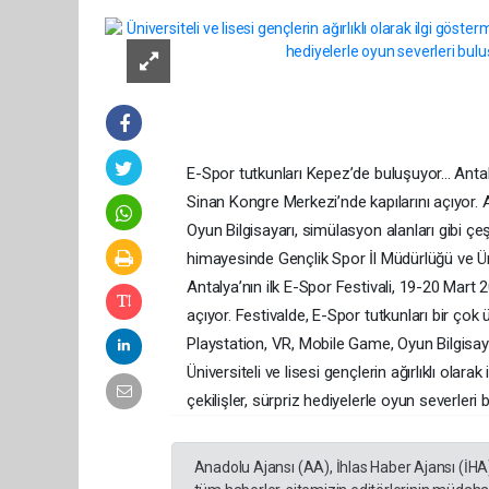
E-Spor tutkunları Kepez’de buluşuyor... Antal
Sinan Kongre Merkezi’nde kapılarını açıyor.
Oyun Bilgisayarı, simülasyon alanları gibi çe
himayesinde Gençlik Spor İl Müdürlüğü ve Ün
Antalya’nın ilk E-Spor Festivali, 19-20 Mart
açıyor. Festivalde, E-Spor tutkunları bir ç
Playstation, VR, Mobile Game, Oyun Bilgisayar
Üniversiteli ve lisesi gençlerin ağırlıklı olar
çekilişler, sürpriz hediyelerle oyun severleri 
Anadolu Ajansı (AA), İhlas Haber Ajansı (İHA