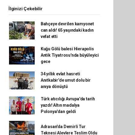
İlginizi Çekebilir
Bahçeye devrilen kamyonet
can aldı! 65 yaşındaki kadın
vefat etti
Kuğu Gölü balesi Hierapolis
Antik Tiyatrosu'nda büyüleyici
gece
34 yıllık evlat hasreti
Anıtkabir'de umut dolu bir
anıya dönüştü
Türk atıcılığı Avrupa'da tarih
yazdı! Altın madalya
Polonya'dan geldi
Adrasan'da Demirli Tur
Teknesi Alevlere Teslim Oldu