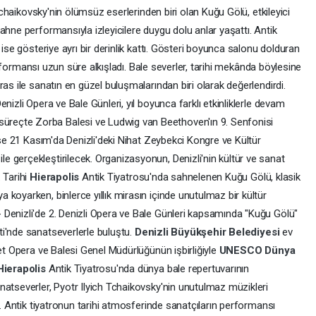
 Tchaikovsky'nin ölümsüz eserlerinden biri olan Kuğu Gölü, etkileyici
ahne performansıyla izleyicilere duygu dolu anlar yaşattı. Antik
 ise gösteriye ayrı bir derinlik kattı. Gösteri boyunca salonu dolduran
 performansı uzun süre alkışladı. Bale severler, tarihi mekânda böylesine
as ile sanatın en güzel buluşmalarından biri olarak değerlendirdi.
nizli Opera ve Bale Günleri, yıl boyunca farklı etkinliklerle devam
reçte Zorba Balesi ve Ludwig van Beethoven'ın 9. Senfonisi
 ise 21 Kasım'da Denizli'deki Nihat Zeybekci Kongre ve Kültür
 gerçekleştirilecek. Organizasyonun, Denizli'nin kültür ve sanat
 Tarihi
Hierapolis
Antik Tiyatrosu'nda sahnelenen Kuğu Gölü, klasik
koyarken, binlerce yıllık mirasın içinde unutulmaz bir kültür
Denizli'de 2. Denizli Opera ve Bale Günleri kapsamında "Kuğu Gölü"
ti'nde sanatseverlerle buluştu.
Denizli Büyükşehir Belediyesi
ev
let Opera ve Balesi Genel Müdürlüğünün işbirliğiyle
UNESCO Dünya
Hierapolis
Antik Tiyatrosu'nda dünya bale repertuvarının
natseverler, Pyotr Ilyich Tchaikovsky'nin unutulmaz müzikleri
i. Antik tiyatronun tarihi atmosferinde sanatçıların performansı