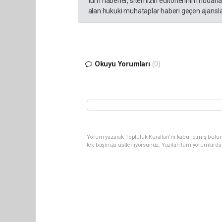
tüm haberler, sitemizin editörlerinin müdaha
alan hukuki muhataplar haberi geçen ajanslar
Okuyu Yorumları
(0)
Yorum yazarak Topluluk Kuralları’nı kabul etmiş bulun
tek başınıza üstleniyorsunuz. Yazılan tüm yorumlarda