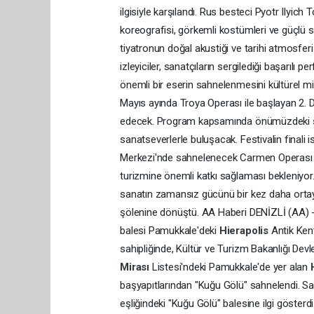
ilgisiyle karşılandı. Rus besteci Pyotr Ilyich
koreografisi, görkemli kostümleri ve güçlü s
tiyatronun doğal akustiği ve tarihi atmosferi
izleyiciler, sanatçıların sergilediği başarılı
önemli bir eserin sahnelenmesini kültürel mir
Mayıs ayında Troya Operası ile başlayan 2. De
edecek. Program kapsamında önümüzdeki sü
sanatseverlerle buluşacak. Festivalin finali
Merkezi'nde sahnelenecek Carmen Operası ile
turizmine önemli katkı sağlaması bekleniyor.
sanatın zamansız gücünü bir kez daha ortaya 
şölenine dönüştü. AA Haberi DENİZLİ (AA) - 
balesi Pamukkale'deki
Hierapolis
Antik Ken
sahipliğinde, Kültür ve Turizm Bakanlığı Dev
Mirası
Listesi'ndeki Pamukkale'de yer alan
başyapıtlarından "Kuğu Gölü" sahnelendi. Sa
eşliğindeki "Kuğu Gölü" balesine ilgi gösterd