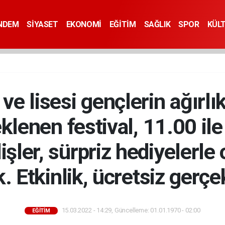
NDEM
SİYASET
EKONOMİ
EĞİTİM
SAĞLIK
SPOR
KÜL
 ve lisesi gençlerin ağırlıkl
lenen festival, 11.00 ile
işler, sürpriz hediyelerle
. Etkinlik, ücretsiz gerçek
15.03.2022 - 14:29, Güncelleme: 01.01.1970 - 02:00
EĞİTİM