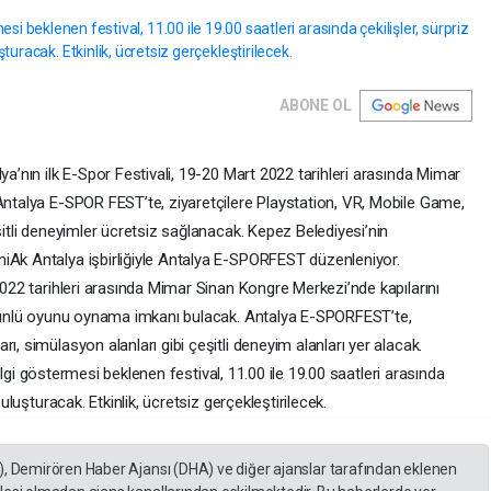
ABONE OL
ya’nın ilk E-Spor Festivali, 19-20 Mart 2022 tarihleri arasında Mimar
 Antalya E-SPOR FEST’te, ziyaretçilere Playstation, VR, Mobile Game,
şitli deneyimler ücretsiz sağlanacak. Kepez Belediyesi’nin
iAk Antalya işbirliğiyle Antalya E-SPORFEST düzenleniyor.
 2022 tarihleri arasında Mimar Sinan Kongre Merkezi’nde kapılarını
ok ünlü oyunu oynama imkanı bulacak. Antalya E-SPORFEST’te,
ı, simülasyon alanları gibi çeşitli deneyim alanları yer alacak.
ak ilgi göstermesi beklenen festival, 11.00 ile 19.00 saatleri arasında
buluşturacak. Etkinlik, ücretsiz gerçekleştirilecek.
), Demirören Haber Ajansı (DHA) ve diğer ajanslar tarafından eklenen