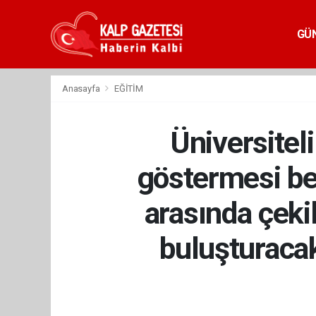
GÜ
Anasayfa
EĞİTİM
Üniversiteli
göstermesi bek
arasında çekil
buluşturacak