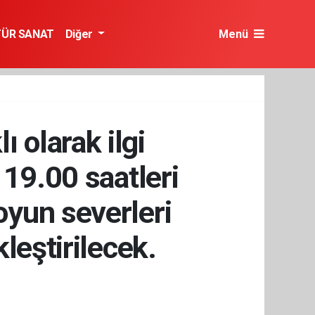
TÜR SANAT
Diğer
Menü
ı olarak ilgi
 19.00 saatleri
 oyun severleri
leştirilecek.