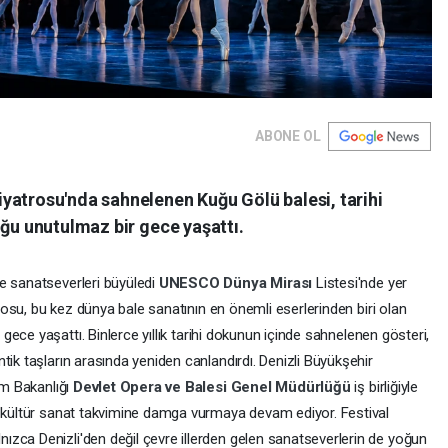
ABONE OL
yatrosu'nda sahnelenen Kuğu Gölü balesi, tarihi
uğu unutulmaz bir gece yaşattı.
e sanatseverleri büyüledi
UNESCO Dünya Mirası
Listesi'nde yer
rosu, bu kez dünya bale sanatının en önemli eserlerinden biri olan
gece yaşattı. Binlerce yıllık tarihi dokunun içinde sahnelenen gösteri,
tik taşların arasında yeniden canlandırdı. Denizli Büyükşehir
zm Bakanlığı
Devlet Opera ve Balesi Genel Müdürlüğü
iş birliğiyle
, kültür sanat takvimine damga vurmaya devam ediyor. Festival
zca Denizli'den değil çevre illerden gelen sanatseverlerin de yoğun