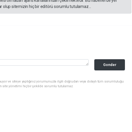
lesi olmadan ajans kanallarından çekilmektedir. Bu haberlerde yer
 olup sitemizin hiç bir editörü sorumlu tutulamaz...
Gonder
uyor ve siteye yaptığınız yorumunuzla ilgili doğrudan veya dolaylı tüm sorumluluğu
n site yönetimi hiçbir şekilde sorumlu tutulamaz.