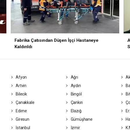
Fabrika Çatısından Düşen İşçi Hastaneye
A
Kaldırıldı
S
Afyon
Ağrı
Ak
Artvin
Aydın
Ba
Bilecik
Bingöl
Bit
Çanakkale
Çankırı
Ç
Edirne
Elazığ
Er
Giresun
Gümüşhane
Ha
İstanbul
İzmir
K.