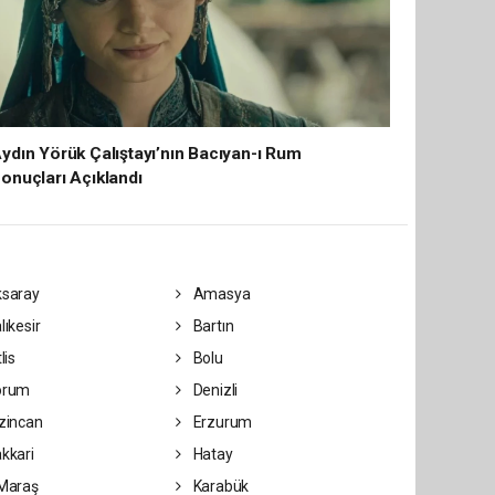
ydın Yörük Çalıştayı’nın Bacıyan-ı Rum
onuçları Açıklandı
saray
Amasya
lıkesir
Bartın
lis
Bolu
orum
Denizli
zincan
Erzurum
kkari
Hatay
Maraş
Karabük