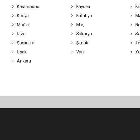
Kastamonu
Kayseri
Kı
Konya
Kütahya
Ma
Muğla
Muş
Ne
Rize
Sakarya
S
Şanlıurfa
Şırnak
Te
Uşak
Van
Ya
Ankara