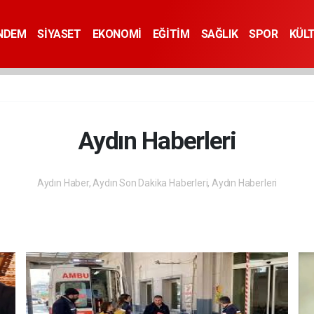
NDEM
SİYASET
EKONOMİ
EĞİTİM
SAĞLIK
SPOR
KÜL
Aydın Haberleri
Aydın Haber, Aydın Son Dakika Haberleri, Aydın Haberleri