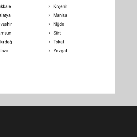
rıkkale
Kırşehir
latya
Manisa
vşehir
Niğde
amsun
Siirt
kirdağ
Tokat
lova
Yozgat