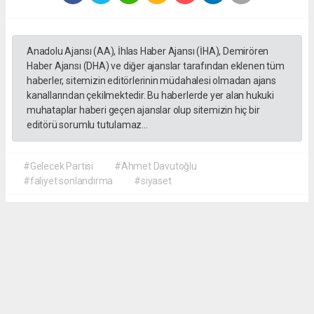
Anadolu Ajansı (AA), İhlas Haber Ajansı (İHA), Demirören
Haber Ajansı (DHA) ve diğer ajanslar tarafından eklenen tüm
haberler, sitemizin editörlerinin müdahalesi olmadan ajans
kanallarından çekilmektedir. Bu haberlerde yer alan hukuki
muhataplar haberi geçen ajanslar olup sitemizin hiç bir
editörü sorumlu tutulamaz...
#Gelecek Partisi
#Ahmet Davutoğlu
#faliyet sonlandırma
#siyaset
Okuyu Yorumları
(0)
Gonder