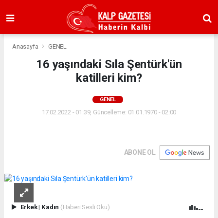
Anasayfa
GENEL
16 yaşındaki Sıla Şentürk'ün
katilleri kim?
GENEL
17.02.2022 - 01:39, Güncelleme: 01.01.1970 - 02:00
ABONE OL
Erkek
|
Kadın
(Haberi Sesli Oku)