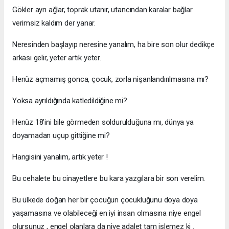
Gökler ayrı ağlar, toprak utanır, utancından karalar bağlar
verimsiz kaldım der yanar.
Neresinden başlayıp neresine yanalım, ha bire son olur dedikçe
arkası gelir, yeter artık yeter.
Henüz açmamış gonca, çocuk, zorla nişanlandırılmasına mı?
Yoksa ayrıldığında katledildiğine mi?
Henüz 18’ini bile görmeden soldurulduğuna mı, dünya ya
doyamadan uçup gittiğine mi?
Hangisini yanalım, artık yeter !
Bu cehalete bu cinayetlere bu kara yazgılara bir son verelim.
Bu ülkede doğan her bir çocuğun çocukluğunu doya doya
yaşamasına ve olabileceği en iyi insan olmasına niye engel
olursunuz , engel olanlara da niye adalet tam işlemez ki .