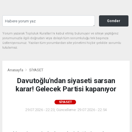
Gonder
Yorum yazarak Topluluk Kuralları’nı kabul etmiş bulunuyor ve siteye yaptığınız
yorumunuzla ilgili doğrudan veya dolaylı tüm sorumluluğu tek başınıza
üstleniyorsunuz. Yazılan tüm yorumlardan site yönetimi hiçbir şekilde sorumlu
tutulamaz.
Anasayfa
SİYASET
Davutoğlu'ndan siyaseti sarsan
karar! Gelecek Partisi kapanıyor
SİYASET
29.07.2026 - 22:23, Güncelleme: 29.07.2026 - 22:54