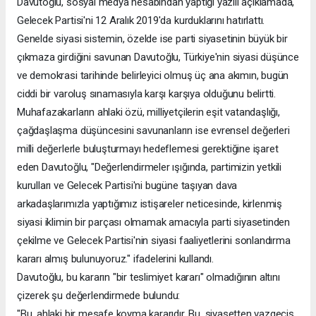
Davutoğlu, sosyal medya hesabından yaptığı yazılı açıklamada,
Gelecek Partisi'ni 12 Aralık 2019'da kurduklarını hatırlattı.
Genelde siyasi sistemin, özelde ise parti siyasetinin büyük bir
çıkmaza girdiğini savunan Davutoğlu, Türkiye'nin siyasi düşünce
ve demokrasi tarihinde belirleyici olmuş üç ana akımın, bugün
ciddi bir varoluş sınamasıyla karşı karşıya olduğunu belirtti.
Muhafazakarların ahlaki özü, milliyetçilerin eşit vatandaşlığı,
çağdaşlaşma düşüncesini savunanların ise evrensel değerleri
milli değerlerle buluşturmayı hedeflemesi gerektiğine işaret
eden Davutoğlu, "Değerlendirmeler ışığında, partimizin yetkili
kurulları ve Gelecek Partisi'ni bugüne taşıyan dava
arkadaşlarımızla yaptığımız istişareler neticesinde, kirlenmiş
siyasi iklimin bir parçası olmamak amacıyla parti siyasetinden
çekilme ve Gelecek Partisi'nin siyasi faaliyetlerini sonlandırma
kararı almış bulunuyoruz." ifadelerini kullandı.
Davutoğlu, bu kararın "bir teslimiyet kararı" olmadığının altını
çizerek şu değerlendirmede bulundu:
"Bu, ahlaki bir mesafe koyma kararıdır. Bu, siyasetten vazgeçiş