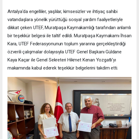
Antalya'da engelliler, yaşlılar, kimsesizler ve ihtiyaç sahibi
vatandaşlara yönelik yürüttüğü sosyal yardım faaliyetleriyle
dikkat çeken UTEF, Muratpaşa Kaymakamlığı tarafından anlamlı
bir teşekkür belgesi ile taltif edildi. Muratpaşa Kaymakamı İhsan
Kara, UTEF Federasyonunun toplum yararına gerçekleştirdiği
özverili çalışmalar dolayısıyla UTEF Genel Başkanı Güldane
Kaya Kaçar ile Genel Sekreteri Hikmet Kenan Yozgatlı'yı
makamında kabul ederek teşekkür belgelerini takdim etti.