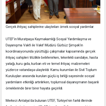
Gerçek ihtiyaç sahiplerine ulaştırılan örnek sosyal yardımlar.
UTEF'in Muratpaşa Kaymakamlığı Sosyal Yardımlaşma ve
Dayanışma Vakfı ile Vakıf Müdürü Gürbüz Şimşek'in
koordinasyonunda yürüttüğü çalışmalar kapsamında gerçek
ihtiyaç sahipleri titizlikle belirlenirken, tekerlekli sandalye, hasta
yatağı, kuru gıda, kurban eti ve temel ihtiyaç malzemeleri
yüzlerce vatandaşa ulaştırıldı. Kamu kurumları ile Sivil Toplum
Kuruluşları arasında kurulan güçlü iş birliği sayesinde sosyal
yardımların etkinliği artırılırken, toplumsal dayanışmanın başarılı
örneklerinde birer birer hayata geçirildi.
Merkezi Antalya'da bulunan UTEF, Türkiye'nin farklı illerinde