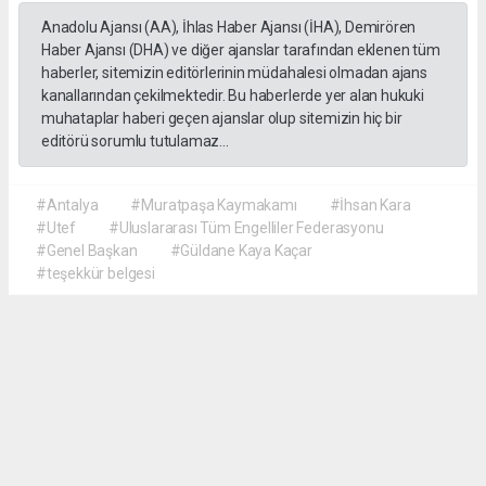
Anadolu Ajansı (AA), İhlas Haber Ajansı (İHA), Demirören
Haber Ajansı (DHA) ve diğer ajanslar tarafından eklenen tüm
haberler, sitemizin editörlerinin müdahalesi olmadan ajans
kanallarından çekilmektedir. Bu haberlerde yer alan hukuki
muhataplar haberi geçen ajanslar olup sitemizin hiç bir
editörü sorumlu tutulamaz...
#Antalya
#Muratpaşa Kaymakamı
#İhsan Kara
#Utef
#Uluslararası Tüm Engelliler Federasyonu
#Genel Başkan
#Güldane Kaya Kaçar
#teşekkür belgesi
Okuyu Yorumları
(0)
Gonder