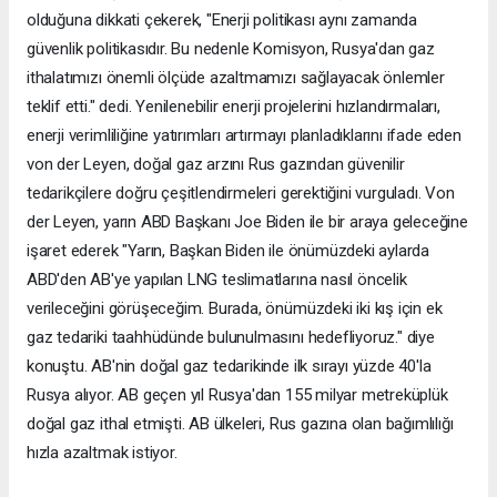
olduğuna dikkati çekerek, "Enerji politikası aynı zamanda
güvenlik politikasıdır. Bu nedenle Komisyon, Rusya'dan gaz
ithalatımızı önemli ölçüde azaltmamızı sağlayacak önlemler
teklif etti." dedi. Yenilenebilir enerji projelerini hızlandırmaları,
enerji verimliliğine yatırımları artırmayı planladıklarını ifade eden
von der Leyen, doğal gaz arzını Rus gazından güvenilir
tedarikçilere doğru çeşitlendirmeleri gerektiğini vurguladı. Von
der Leyen, yarın ABD Başkanı Joe Biden ile bir araya geleceğine
işaret ederek "Yarın, Başkan Biden ile önümüzdeki aylarda
ABD'den AB'ye yapılan LNG teslimatlarına nasıl öncelik
verileceğini görüşeceğim. Burada, önümüzdeki iki kış için ek
gaz tedariki taahhüdünde bulunulmasını hedefliyoruz." diye
konuştu. AB'nin doğal gaz tedarikinde ilk sırayı yüzde 40'la
Rusya alıyor. AB geçen yıl Rusya'dan 155 milyar metreküplük
doğal gaz ithal etmişti. AB ülkeleri, Rus gazına olan bağımlılığı
hızla azaltmak istiyor.