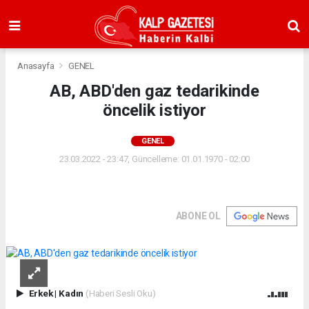
Anasayfa
GENEL
AB, ABD'den gaz tedarikinde
öncelik istiyor
GENEL
23.03.2022 - 23:47, Güncelleme: 01.01.1970 - 02:00
ABONE OL
Erkek
|
Kadın
(Haberi Sesli Oku)