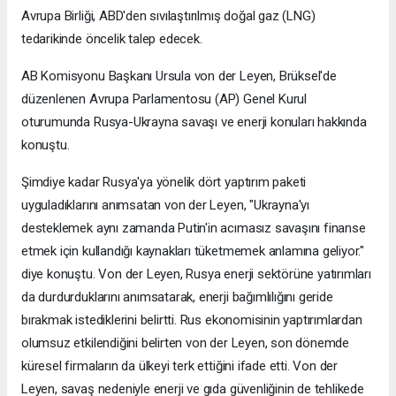
Avrupa Birliği, ABD'den sıvılaştırılmış doğal gaz (LNG)
tedarikinde öncelik talep edecek.
AB Komisyonu Başkanı Ursula von der Leyen, Brüksel'de
düzenlenen Avrupa Parlamentosu (AP) Genel Kurul
oturumunda Rusya-Ukrayna savaşı ve enerji konuları hakkında
konuştu.
Şimdiye kadar Rusya'ya yönelik dört yaptırım paketi
uyguladıklarını anımsatan von der Leyen, "Ukrayna'yı
desteklemek aynı zamanda Putin'in acımasız savaşını finanse
etmek için kullandığı kaynakları tüketmemek anlamına geliyor."
diye konuştu. Von der Leyen, Rusya enerji sektörüne yatırımları
da durdurduklarını anımsatarak, enerji bağımlılığını geride
bırakmak istediklerini belirtti. Rus ekonomisinin yaptırımlardan
olumsuz etkilendiğini belirten von der Leyen, son dönemde
küresel firmaların da ülkeyi terk ettiğini ifade etti. Von der
Leyen, savaş nedeniyle enerji ve gıda güvenliğinin de tehlikede