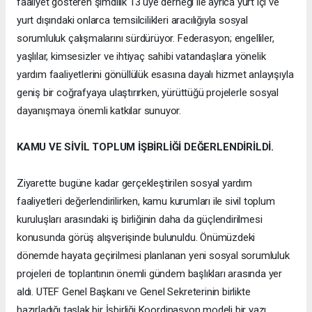
faaliyet gösteren şimdilik 13 üye derneği ile ayrıca yurt içi ve
yurt dışındaki onlarca temsilcilikleri aracılığıyla sosyal
sorumluluk çalışmalarını sürdürüyor. Federasyon; engelliler,
yaşlılar, kimsesizler ve ihtiyaç sahibi vatandaşlara yönelik
yardım faaliyetlerini gönüllülük esasına dayalı hizmet anlayışıyla
geniş bir coğrafyaya ulaştırırken, yürüttüğü projelerle sosyal
dayanışmaya önemli katkılar sunuyor.
KAMU VE SİVİL TOPLUM İŞBİRLİĞİ DEĞERLENDİRİLDİ.
Ziyarette bugüne kadar gerçekleştirilen sosyal yardım
faaliyetleri değerlendirilirken, kamu kurumları ile sivil toplum
kuruluşları arasındaki iş birliğinin daha da güçlendirilmesi
konusunda görüş alışverişinde bulunuldu. Önümüzdeki
dönemde hayata geçirilmesi planlanan yeni sosyal sorumluluk
projeleri de toplantının önemli gündem başlıkları arasında yer
aldı. UTEF Genel Başkanı ve Genel Sekreterinin birlikte
hazırladığı taslak bir İşbirliği Koordinasyon modeli bir yazı