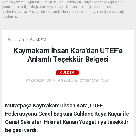
Yorum yazarak Topluluk Kuralları’nı kabul etmiş bulunuyor ve siteye yaptığınız
yorumunuzla ilgili doğrudan veya dolaylı tüm sorumluluğu tek başınıza
üstleniyorsunuz. Yazılan tüm yorumlardan site yönetimi hiçbir şekilde sorumlu
tutulamaz.
Anasayfa
GÜNDEM
Kaymakam İhsan Kara'dan UTEF'e
Anlamlı Teşekkür Belgesi
GÜNDEM
07.08.2026 - 22:24, Güncelleme: 07.08.2026 - 23:01
Muratpaşa Kaymakamı İhsan Kara, UTEF
Federasyonu Genel Başkanı Güldane Kaya Kaçar ile
Genel Sekreteri Hikmet Kenan Yozgatlı'ya teşekkür
belgesi verdi.