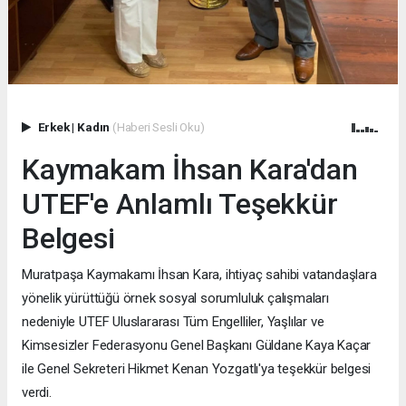
Erkek
|
Kadın
(Haberi Sesli Oku)
Kaymakam İhsan Kara'dan
UTEF'e Anlamlı Teşekkür
Belgesi
Muratpaşa Kaymakamı İhsan Kara, ihtiyaç sahibi vatandaşlara
yönelik yürüttüğü örnek sosyal sorumluluk çalışmaları
nedeniyle UTEF Uluslararası Tüm Engelliler, Yaşlılar ve
Kimsesizler Federasyonu Genel Başkanı Güldane Kaya Kaçar
ile Genel Sekreteri Hikmet Kenan Yozgatlı'ya teşekkür belgesi
verdi.