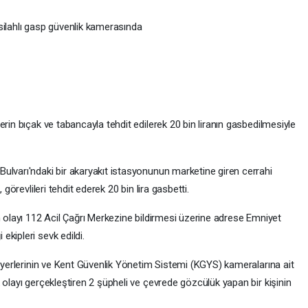
silahlı gasp güvenlik kamerasında
rin bıçak ve tabancayla tehdit edilerek 20 bin liranın gasbedilmesiyle
ulvarı'ndaki bir akaryakıt istasyonunun marketine giren cerrahi
 görevlileri tehdit ederek 20 bin lira gasbetti.
n olayı 112 Acil Çağrı Merkezine bildirmesi üzerine adrese Emniyet
kipleri sevk edildi.
ş yerlerinin ve Kent Güvenlik Yönetim Sistemi (KGYS) kameralarına ait
 olayı gerçekleştiren 2 şüpheli ve çevrede gözcülük yapan bir kişinin