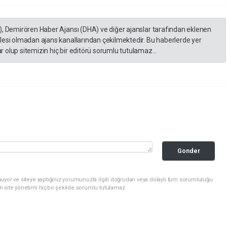
), Demirören Haber Ajansı (DHA) ve diğer ajanslar tarafından eklenen
lesi olmadan ajans kanallarından çekilmektedir. Bu haberlerde yer
 olup sitemizin hiç bir editörü sorumlu tutulamaz...
Gonder
uyor ve siteye yaptığınız yorumunuzla ilgili doğrudan veya dolaylı tüm sorumluluğu
n site yönetimi hiçbir şekilde sorumlu tutulamaz.