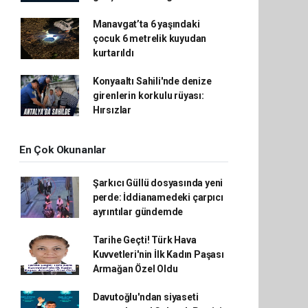
Manavgat’ta 6 yaşındaki
çocuk 6 metrelik kuyudan
kurtarıldı
Konyaaltı Sahili'nde denize
girenlerin korkulu rüyası:
Hırsızlar
En Çok Okunanlar
Şarkıcı Güllü dosyasında yeni
perde: İddianamedeki çarpıcı
ayrıntılar gündemde
Tarihe Geçti! Türk Hava
Kuvvetleri'nin İlk Kadın Paşası
Armağan Özel Oldu
Davutoğlu'ndan siyaseti