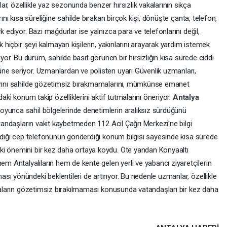
r, özellikle yaz sezonunda benzer hırsızlık vakalarının sıkça
rını kısa süreliğine sahilde bırakan birçok kişi, dönüşte çanta, telefon,
rk ediyor. Bazı mağdurlar ise yalnızca para ve telefonlarını değil,
k hiçbir şeyi kalmayan kişilerin, yakınlarını arayarak yardım istemek
iyor. Bu durum, sahilde basit görünen bir hırsızlığın kısa sürede ciddi
ne seriyor. Uzmanlardan ve polisten uyarı Güvenlik uzmanları,
larını sahilde gözetimsiz bırakmamalarını, mümkünse emanet
daki konum takip özelliklerini aktif tutmalarını öneriyor.
Antalya
oyunca sahil bölgelerinde denetimlerin aralıksız sürdüğünü
atandaşların vakit kaybetmeden 112 Acil Çağrı Merkezi'ne bilgi
aldığı cep telefonunun gönderdiği konum bilgisi sayesinde kısa sürede
ki önemini bir kez daha ortaya koydu. Öte yandan Konyaaltı
em Antalyalıların hem de kente gelen yerli ve yabancı ziyaretçilerin
ı yönündeki beklentileri de artırıyor. Bu nedenle uzmanlar, özellikle
şyaların gözetimsiz bırakılmaması konusunda vatandaşları bir kez daha