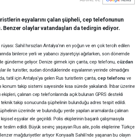
ristlerin eşyalarını çalan şüpheli, cep telefonunun
 Benzer olaylar vatandaşları da tedirgin ediyor.
 rüyası: Sahil hırsızları Antalya'nın en yoğun ve en çok tercih edilen
ylarında binlerce yerli ve yabancı ziyaretçiyi ağırlarken, son dönemde
e de gündeme geliyor. Denize girmek için çanta, cep telefonu,
cüzdan
lar ile turistler, sudan döndüklerinde eşyalarının yerinde olmadığını
 tatil için Antalya'ya gelen Rus turistlerin çanta,
cep telefonu
ve
dığı konum takip sistemi sayesinde kısa sürede yakalandı. İhbar üzerine
ekipleri, çalınan cep telefonlarında açık bulunan GPRS destekli
teknik takip sonucunda şüphelinin bulunduğu adres tespit edildi.
phelinin üzerinde ve bulunduğu yerde yapılan aramalarda çalınan
 kişisel eşyalar ele geçirildi. Polis ekiplerinin başarılı çalışmasıyla
e teslim edildi. Büyük sevinç yaşayan Rus aile, polis ekiplerine Türkçe
 Benzer mağduriyetler artıyor Konyaaltı Sahili'nde yaşanan bu olayın