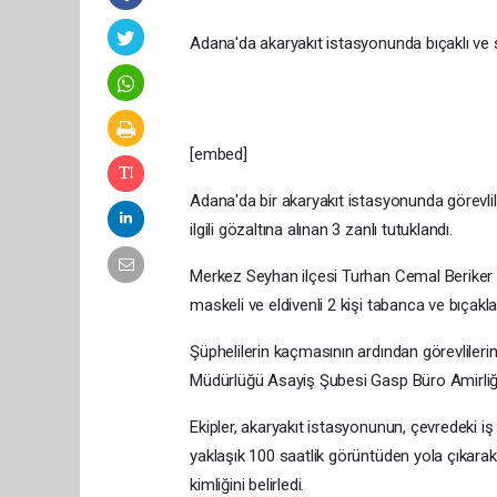
Adana'da akaryakıt istasyonunda bıçaklı ve 
[embed]
Adana'da bir akaryakıt istasyonunda görevlile
ilgili gözaltına alınan 3 zanlı tutuklandı.
Merkez Seyhan ilçesi Turhan Cemal Beriker B
maskeli ve eldivenli 2 kişi tabanca ve bıçakla,
Şüphelilerin kaçmasının ardından görevlileri
Müdürlüğü Asayiş Şubesi Gasp Büro Amirliği e
Ekipler, akaryakıt istasyonunun, çevredeki i
yaklaşık 100 saatlik görüntüden yola çıkarak
kimliğini belirledi.