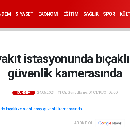
NDEM
SİYASET
EKONOMİ
EĞİTİM
SAĞLIK
SPOR
KÜL
akıt istasyonunda bıçaklı 
güvenlik kamerasında
24.06.2024 - 11:08, Güncelleme: 01.01.1970 - 02:00
GÜNDEM
ABONE OL