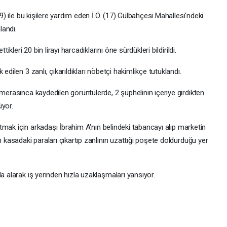
19) ile bu kişilere yardım eden İ.Ö. (17) Gülbahçesi Mahallesi'ndeki
landı.
ikleri 20 bin lirayı harcadıklarını öne sürdükleri bildirildi.
edilen 3 zanlı, çıkarıldıkları nöbetçi hakimlikçe tutuklandı.
amerasınca kaydedilen görüntülerde, 2 şüphelinin içeriye girdikten
üyor.
kutmak için arkadaşı İbrahim A'nın belindeki tabancayı alıp marketin
n kasadaki paraları çıkartıp zanlının uzattığı poşete doldurduğu yer
a alarak iş yerinden hızla uzaklaşmaları yansıyor.