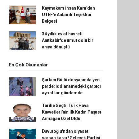
Kaymakam İhsan Kara'dan
UTEF'e Anlamlı Teşekkür
Belgesi
34 yıllık evlat hasreti
Anıtkabir'de umut dolu bir
anıya dönüştü
En Çok Okunanlar
Şarkıcı Güllü dosyasında yeni
perde: İddianamedeki çarpıcı
ayrıntılar gündemde
Tarihe Geçti! Türk Hava
Kuvvetleri'nin İlk Kadın Paşası
Armağan Özel Oldu
Davutoğlu'ndan siyaseti
sarsan karar! Gelecek Partisi