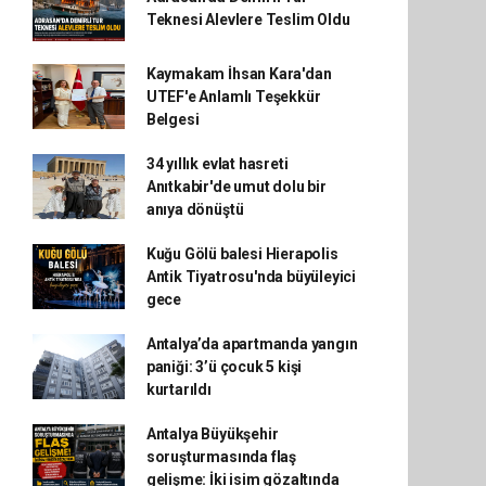
Teknesi Alevlere Teslim Oldu
Kaymakam İhsan Kara'dan
UTEF'e Anlamlı Teşekkür
Belgesi
34 yıllık evlat hasreti
Anıtkabir'de umut dolu bir
anıya dönüştü
Kuğu Gölü balesi Hierapolis
Antik Tiyatrosu'nda büyüleyici
gece
Antalya’da apartmanda yangın
paniği: 3’ü çocuk 5 kişi
kurtarıldı
Antalya Büyükşehir
soruşturmasında flaş
gelişme: İki isim gözaltında