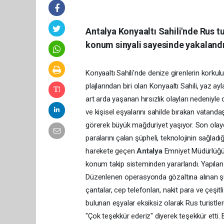
Antalya Konyaaltı Sahili'nde Rus tu
konum sinyali sayesinde yakalandı.
Konyaaltı Sahili'nde denize girenlerin korkulu
plajlarından biri olan Konyaaltı Sahili, yaz a
art arda yaşanan hırsızlık olayları nedeniyl
ve kişisel eşyalarını sahilde bırakan vatandaş
görerek büyük mağduriyet yaşıyor. Son olayda,
paralarını çalan şüpheli, teknolojinin sağla
harekete geçen
Antalya
Emniyet Müdürlüğü 
konum takip sisteminden yararlandı. Yapılan 
Düzenlenen operasyonda gözaltına alınan şü
çantalar, cep telefonları, nakit para ve çeşitli
bulunan eşyalar eksiksiz olarak Rus turistler
"Çok teşekkür ederiz" diyerek teşekkür etti.