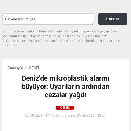
Gonder
Yorum yazarak Topluluk Kuralları’nı kabul etmiş bulunuyor ve siteye yaptığınız
yorumunuzla ilgili doğrudan veya dolaylı tüm sorumluluğu tek başınıza
üstleniyorsunuz. Yazılan tüm yorumlardan site yönetimi hiçbir şekilde sorumlu
tutulamaz.
Anasayfa
GENEL
Deniz'de mikroplastik alarmı
büyüyor: Uyarıların ardından
cezalar yağdı
GENEL
05.08.2026 - 11:07, Güncelleme: 05.08.2026 - 12:51