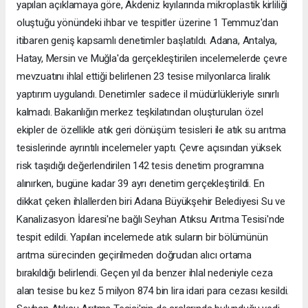
yapılan açıklamaya göre, Akdeniz kıyılarında mikroplastik kirliliği
oluştuğu yönündeki ihbar ve tespitler üzerine 1 Temmuz'dan
itibaren geniş kapsamlı denetimler başlatıldı. Adana, Antalya,
Hatay, Mersin ve Muğla'da gerçekleştirilen incelemelerde çevre
mevzuatını ihlal ettiği belirlenen 23 tesise milyonlarca liralık
yaptırım uygulandı. Denetimler sadece il müdürlükleriyle sınırlı
kalmadı. Bakanlığın merkez teşkilatından oluşturulan özel
ekipler de özellikle atık geri dönüşüm tesisleri ile atık su arıtma
tesislerinde ayrıntılı incelemeler yaptı. Çevre açısından yüksek
risk taşıdığı değerlendirilen 142 tesis denetim programına
alınırken, bugüne kadar 39 ayrı denetim gerçekleştirildi. En
dikkat çeken ihlallerden biri Adana Büyükşehir Belediyesi Su ve
Kanalizasyon İdaresi'ne bağlı Seyhan Atıksu Arıtma Tesisi'nde
tespit edildi. Yapılan incelemede atık suların bir bölümünün
arıtma sürecinden geçirilmeden doğrudan alıcı ortama
bırakıldığı belirlendi. Geçen yıl da benzer ihlal nedeniyle ceza
alan tesise bu kez 5 milyon 874 bin lira idari para cezası kesildi.