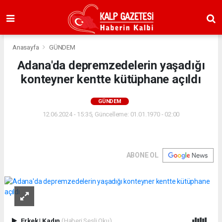
Anasayfa
GÜNDEM
Adana'da depremzedelerin yaşadığı
konteyner kentte kütüphane açıldı
GÜNDEM
12.06.2024 - 15:35, Güncelleme: 01.01.1970 - 02:00
ABONE OL
Erkek
|
Kadın
(Haberi Sesli Oku)