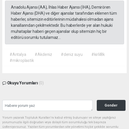
Anadolu Ajansı (AA), İhlas Haber Ajansı (İHA), Demirören
Haber Ajansı (DHA) ve diğer ajanslar tarafından eklenen tüm
haberler, sitemizin editörlerinin müdahalesi olmadan ajans
kanallarından çekilmektedir. Bu haberlerde yer alan hukuki
muhataplar haberi geçen ajanslar olup sitemizin hiç bir
editörü sorumlu tutulamaz...
#Antalya
#Akdeniz
#deniz suyu
#kirlil8k
#mikroplastik
Okuyu Yorumları
(0)
Gonder
Yorum yazarak Topluluk Kuralları’nı kabul etmiş bulunuyor ve siteye yaptığınız
yorumunuzla ilgili doğrudan veya dolaylı tüm sorumluluğu tek başınıza
üstleniyorsunuz. Yazılan tüm yorumlardan site yönetimi hiçbir şekilde sorumlu