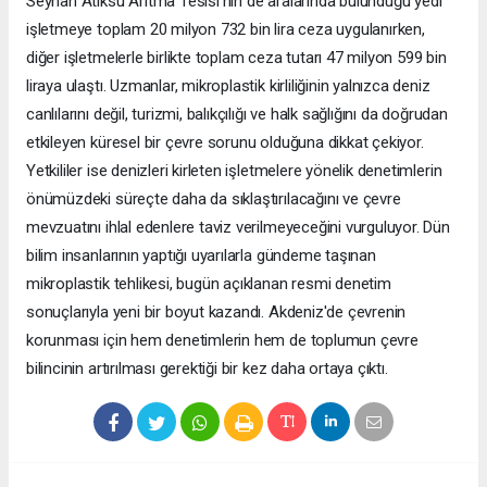
Seyhan Atıksu Arıtma Tesisi'nin de aralarında bulunduğu yedi
işletmeye toplam 20 milyon 732 bin lira ceza uygulanırken,
diğer işletmelerle birlikte toplam ceza tutarı 47 milyon 599 bin
liraya ulaştı. Uzmanlar, mikroplastik kirliliğinin yalnızca deniz
canlılarını değil, turizmi, balıkçılığı ve halk sağlığını da doğrudan
etkileyen küresel bir çevre sorunu olduğuna dikkat çekiyor.
Yetkililer ise denizleri kirleten işletmelere yönelik denetimlerin
önümüzdeki süreçte daha da sıklaştırılacağını ve çevre
mevzuatını ihlal edenlere taviz verilmeyeceğini vurguluyor. Dün
bilim insanlarının yaptığı uyarılarla gündeme taşınan
mikroplastik tehlikesi, bugün açıklanan resmi denetim
sonuçlarıyla yeni bir boyut kazandı. Akdeniz'de çevrenin
korunması için hem denetimlerin hem de toplumun çevre
bilincinin artırılması gerektiği bir kez daha ortaya çıktı.