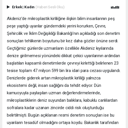
Erkek
|
Kadın
(Haberi Sesli Oku)
Akdeniz'de mikroplastik kirliliğine ilişkin bilim insanlarının peş
peşe yaptığı uyarılar gündemdeki yerini korurken, Çevre,
Şehircilik ve İklim Değişikliği Bakanlığı'nın açıkladığı son denetim
sonuçları tehlikenin boyutunu bir kez daha gözler önüne serdi.
Geçtiğimiz günlerde uzmanların özellikle Akdeniz kıyılarında
denize girilmemesi yönündeki dikkat çekici uyarılarının ardından
başlatılan kapsamlı denetimlerde çevreyi kirlettiği belirlenen 23
tesise toplam 47 milyon 599 bin lira idari para cezası uygulandı.
Denizlerde giderek artan mikroplastik kirliliği yalnızca
ekosistemi değil, insan sağlığını da tehdit ediyor. Dün
kamuoyuyla paylaşılan uzman değerlendirmelerinde,
mikroplastiklerin deniz suyundan balıklara, kabuklu canlılardan
sofralara kadar uzanan zincirde ciddi risk oluşturduğu
belirtilmişti. Bugün açıklanan resmi denetim sonuçları ise bu
uyarıların tesadüf olmadığını ortaya koydu. Bakanlık tarafından