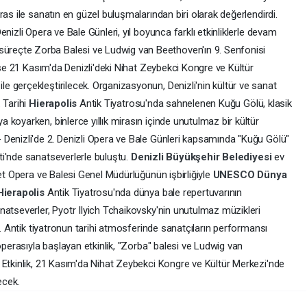
as ile sanatın en güzel buluşmalarından biri olarak değerlendirdi.
nizli Opera ve Bale Günleri, yıl boyunca farklı etkinliklerle devam
reçte Zorba Balesi ve Ludwig van Beethoven'ın 9. Senfonisi
 ise 21 Kasım'da Denizli'deki Nihat Zeybekci Kongre ve Kültür
 gerçekleştirilecek. Organizasyonun, Denizli'nin kültür ve sanat
 Tarihi
Hierapolis
Antik Tiyatrosu'nda sahnelenen Kuğu Gölü, klasik
koyarken, binlerce yıllık mirasın içinde unutulmaz bir kültür
Denizli'de 2. Denizli Opera ve Bale Günleri kapsamında "Kuğu Gölü"
ti'nde sanatseverlerle buluştu.
Denizli Büyükşehir Belediyesi
ev
let Opera ve Balesi Genel Müdürlüğünün işbirliğiyle
UNESCO Dünya
Hierapolis
Antik Tiyatrosu'nda dünya bale repertuvarının
natseverler, Pyotr Ilyich Tchaikovsky'nin unutulmaz müzikleri
i. Antik tiyatronun tarihi atmosferinde sanatçıların performansı
operasıyla başlayan etkinlik, "Zorba" balesi ve Ludwig van
 Etkinlik, 21 Kasım'da Nihat Zeybekci Kongre ve Kültür Merkezi'nde
ecek.