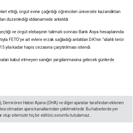
et ettiği, örgüt evine çağırdığı öğrencileri üniversite kazandıktan
ları düzenlediği iddianamede anlatıldı.
çtiği ve örgüt elebaşının talimatı sonrası Bank Asya hesaplarında
tıyla FETÖ'ye ait evlere erzak sağladığı anlatılan D.K'nin "silahlı terör
 yıla kadar hapis cezasına çarptırılması istendi.
aları kabul etmeyen sanığın yargılanmasına gelecek günlerde
), Demirören Haber Ajansı (DHA) ve diğer ajanslar tarafından eklenen
lesi olmadan ajans kanallarından çekilmektedir. Bu haberlerde yer
 olup sitemizin hiç bir editörü sorumlu tutulamaz...