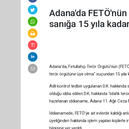
Adana'da FETÖ'nün "
sanığa 15 yıla kada
Adana'da, Fetullahçı Terör Örgütü'nün (FETÖ)
terör örgütüne üye olma" suçundan 15 yıla k
Adli kontrol tedbiri uygulanan D.K. hakkınd
olduğu iddia edilen D.K. hakkında "silahlı t
hazırlanan iddianame, Adana 11. Ağır Ceza 
İddianamede, FETÖ'ye ait evlerde kaldığı anla
üyeliğinden hakkında işlem yapılan kişilerle ir
bilgisine yer verildi.