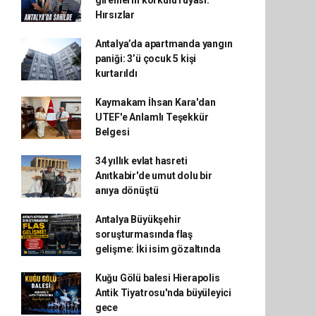
girenlerin korkulu rüyası:
Hırsızlar
Antalya’da apartmanda yangın
paniği: 3’ü çocuk 5 kişi
kurtarıldı
Kaymakam İhsan Kara'dan
UTEF'e Anlamlı Teşekkür
Belgesi
34 yıllık evlat hasreti
Anıtkabir'de umut dolu bir
anıya dönüştü
Antalya Büyükşehir
soruşturmasında flaş
gelişme: İki isim gözaltında
Kuğu Gölü balesi Hierapolis
Antik Tiyatrosu'nda büyüleyici
gece