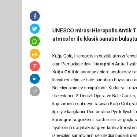
UNESCO mirası Hierapolis Antik Ti
atmosfer ile klasik sanatın buluşt
Kuğu Gölü, Hierapolis'in büyülü atmosferind
alan Pamukkale'deki
Hierapolis
Antik Tiyat
Kuğu Gölü
ile sanatseverlere unutulmaz bir 
klasik müziğin ve bale sanatının büyüsünü an
Belediyesinin ev sahipliğinde, Kültür ve Turi
düzenlenen 2. Denizli Opera ve Bale Günleri
kapsamında sahneye taşınan Kuğu Gölü, yalnı
ilgisiyle karşılandı. Rus besteci Pyotr Ilyich
koreografisi, görkemli kostümleri ve güçlü s
tiyatronun doğal akustiği ve tarihi atmosferi
izleyiciler, sanatçıların sergilediği başarılı