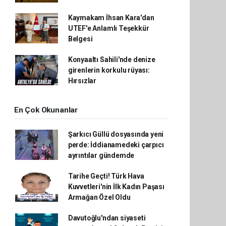
Kaymakam İhsan Kara'dan
UTEF'e Anlamlı Teşekkür
Belgesi
Konyaaltı Sahili'nde denize
girenlerin korkulu rüyası:
Hırsızlar
En Çok Okunanlar
Şarkıcı Güllü dosyasında yeni
perde: İddianamedeki çarpıcı
ayrıntılar gündemde
Tarihe Geçti! Türk Hava
Kuvvetleri'nin İlk Kadın Paşası
Armağan Özel Oldu
Davutoğlu'ndan siyaseti