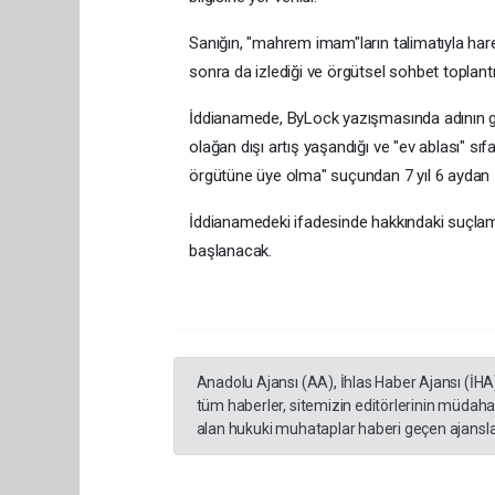
Sanığın, "mahrem imam"ların talimatıyla harek
sonra da izlediği ve örgütsel sohbet toplantı
İddianamede, ByLock yazışmasında adının ge
olağan dışı artış yaşandığı ve "ev ablası" sıfa
örgütüne üye olma" suçundan 7 yıl 6 aydan 15
İddianamedeki ifadesinde hakkındaki suçlam
başlanacak.
Anadolu Ajansı (AA), İhlas Haber Ajansı (İHA
tüm haberler, sitemizin editörlerinin müdaha
alan hukuki muhataplar haberi geçen ajanslar