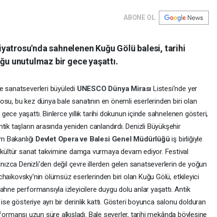
ABONE OL
yatrosu'nda sahnelenen Kuğu Gölü balesi, tarihi
uğu unutulmaz bir gece yaşattı.
e sanatseverleri büyüledi
UNESCO Dünya Mirası
Listesi'nde yer
rosu, bu kez dünya bale sanatının en önemli eserlerinden biri olan
gece yaşattı. Binlerce yıllık tarihi dokunun içinde sahnelenen gösteri,
tik taşların arasında yeniden canlandırdı. Denizli Büyükşehir
zm Bakanlığı
Devlet Opera ve Balesi Genel Müdürlüğü
iş birliğiyle
, kültür sanat takvimine damga vurmaya devam ediyor. Festival
zca Denizli'den değil çevre illerden gelen sanatseverlerin de yoğun
 Tchaikovsky'nin ölümsüz eserlerinden biri olan Kuğu Gölü, etkileyici
ahne performansıyla izleyicilere duygu dolu anlar yaşattı. Antik
 ise gösteriye ayrı bir derinlik kattı. Gösteri boyunca salonu dolduran
 performansı uzun süre alkışladı. Bale severler, tarihi mekânda böylesine