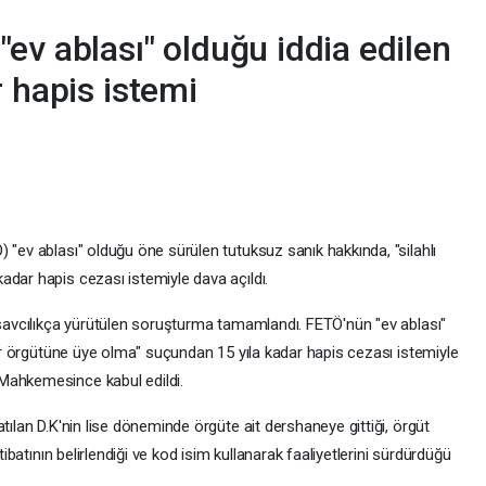
ev ablası" olduğu iddia edilen
r hapis istemi
 "ev ablası" olduğu öne sürülen tutuksuz sanık hakkında, "silahlı
adar hapis cezası istemiyle dava açıldı.
a savcılıkça yürütülen soruşturma tamamlandı. FETÖ'nün "ev ablası"
erör örgütüne üye olma" suçundan 15 yıla kadar hapis cezası istemiyle
Mahkemesince kabul edildi.
tılan D.K'nin lise döneminde örgüte ait dershaneye gittiği, örgüt
tibatının belirlendiği ve kod isim kullanarak faaliyetlerini sürdürdüğü