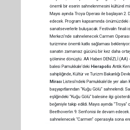
önemli bir eserin sahnelenmesini kültürel mir
Mayıs ayında Troya Operası ile başlayan 2. De
edecek. Program kapsamında önümüzdeki sü
sanatseverlerle buluşacak. Festivalin finali
Merkezi'nde sahnelenecek Carmen Operası ile
turizmine önemli katkı sağlaması bekleniyor.
sanatın zamansız gücünü bir kez daha ortaya 
şölenine dönüştü. AA Haberi DENİZLİ (AA) - 
balesi Pamukkale'deki
Hierapolis
Antik Ken
sahipliğinde, Kültür ve Turizm Bakanlığı Dev
Mirası
Listesi'ndeki Pamukkale'de yer alan
başyapıtlarından "Kuğu Gölü" sahnelendi. Sa
eşliğindeki "Kuğu Gölü" balesine ilgi gösterd
beğeniyle takip edildi. Mayıs ayında "Troya" 
Beethoven'ın 9. Senfonisi ile devam edecek.
sahnelenecek "Carmen" operasıyla sona er