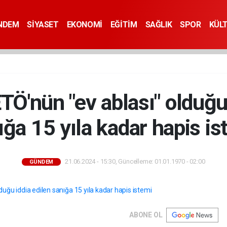
NDEM
SİYASET
EKONOMİ
EĞİTİM
SAĞLIK
SPOR
KÜL
TÖ'nün "ev ablası" olduğu 
ığa 15 yıla kadar hapis is
21.06.2024 - 15:30, Güncelleme: 01.01.1970 - 02:00
GÜNDEM
ABONE OL