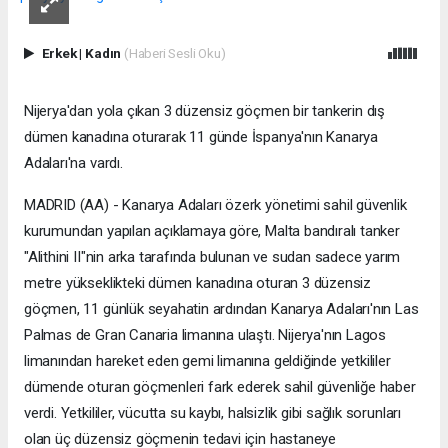
Erkek
|
Kadın
(Haberi Sesli Oku)
Nijerya'dan yola çıkan 3 düzensiz göçmen bir tankerin dış
dümen kanadına oturarak 11 günde İspanya'nın Kanarya
Adaları'na vardı.
MADRID (AA) - Kanarya Adaları özerk yönetimi sahil güvenlik
kurumundan yapılan açıklamaya göre, Malta bandıralı tanker
"Alithini II"nin arka tarafında bulunan ve sudan sadece yarım
metre yükseklikteki dümen kanadına oturan 3 düzensiz
göçmen, 11 günlük seyahatin ardından Kanarya Adaları'nın Las
Palmas de Gran Canaria limanına ulaştı. Nijerya'nın Lagos
limanından hareket eden gemi limanına geldiğinde yetkililer
dümende oturan göçmenleri fark ederek sahil güvenliğe haber
verdi. Yetkililer, vücutta su kaybı, halsizlik gibi sağlık sorunları
olan üç düzensiz göçmenin tedavi için hastaneye