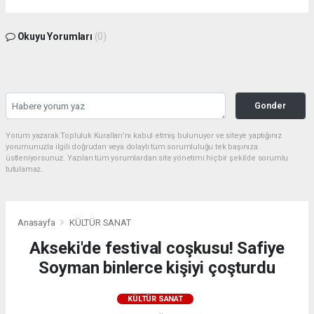
Okuyu Yorumları
(0)
Gonder
Yorum yazarak Topluluk Kuralları’nı kabul etmiş bulunuyor ve siteye yaptığınız
yorumunuzla ilgili doğrudan veya dolaylı tüm sorumluluğu tek başınıza
üstleniyorsunuz. Yazılan tüm yorumlardan site yönetimi hiçbir şekilde sorumlu
tutulamaz.
Anasayfa
KÜLTÜR SANAT
Akseki'de festival coşkusu! Safiye
Soyman binlerce kişiyi çoşturdu
KÜLTÜR SANAT