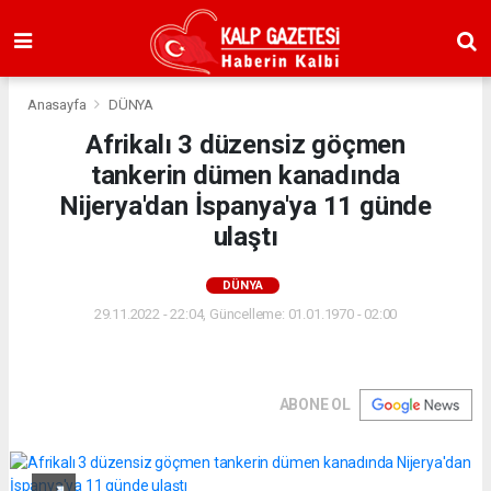
Anasayfa
DÜNYA
Afrikalı 3 düzensiz göçmen
tankerin dümen kanadında
Nijerya'dan İspanya'ya 11 günde
ulaştı
DÜNYA
29.11.2022 - 22:04, Güncelleme: 01.01.1970 - 02:00
ABONE OL