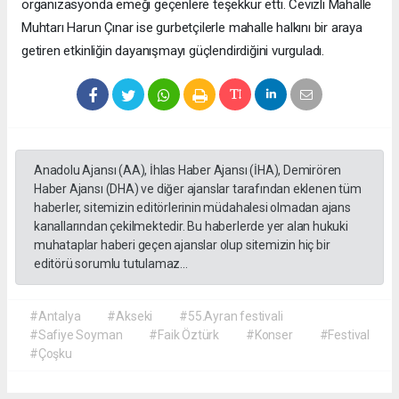
organizasyonda emeği geçenlere teşekkür etti. Cevizli Mahalle
Muhtarı Harun Çınar ise gurbetçilerle mahalle halkını bir araya
getiren etkinliğin dayanışmayı güçlendirdiğini vurguladı.
Anadolu Ajansı (AA), İhlas Haber Ajansı (İHA), Demirören
Haber Ajansı (DHA) ve diğer ajanslar tarafından eklenen tüm
haberler, sitemizin editörlerinin müdahalesi olmadan ajans
kanallarından çekilmektedir. Bu haberlerde yer alan hukuki
muhataplar haberi geçen ajanslar olup sitemizin hiç bir
editörü sorumlu tutulamaz...
#Antalya
#Akseki
#55.Ayran festivali
#Safiye Soyman
#Faik Öztürk
#Konser
#Festival
#Çoşku