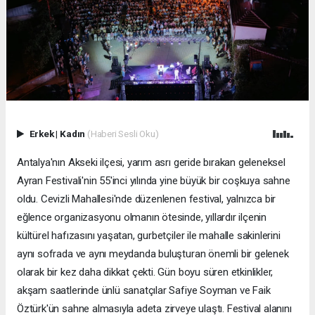
Erkek
|
Kadın
(Haberi Sesli Oku)
Antalya'nın Akseki ilçesi, yarım asrı geride bırakan geleneksel
Ayran Festivali'nin 55'inci yılında yine büyük bir coşkuya sahne
oldu. Cevizli Mahallesi'nde düzenlenen festival, yalnızca bir
eğlence organizasyonu olmanın ötesinde, yıllardır ilçenin
kültürel hafızasını yaşatan, gurbetçiler ile mahalle sakinlerini
aynı sofrada ve aynı meydanda buluşturan önemli bir gelenek
olarak bir kez daha dikkat çekti. Gün boyu süren etkinlikler,
akşam saatlerinde ünlü sanatçılar Safiye Soyman ve Faik
Öztürk'ün sahne almasıyla adeta zirveye ulaştı. Festival alanını