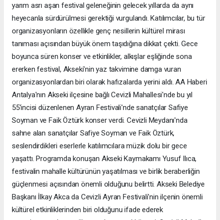
yarım asrı aşan festival geleneğinin gelecek yıllarda da aynı
heyecanla sürdürülmesi gerektiği vurgulandı. Katılımcılar, bu tür
organizasyonların özellikle genç nesillerin kültürel mirası
tanıması açısından büyük önem taşıdığına dikkat çekti. Gece
boyunca süren konser ve etkinlikler, alkışlar eşliğinde sona
ererken festival, Akseki'nin yaz takvimine damga vuran
organizasyonlardan biri olarak hafızalarda yerini aldı. AA Haberi
Antalya'nın Akseki ilçesine bağlı Cevizli Mahallesi'nde bu yıl
55'incisi düzenlenen Ayran Festivali'nde sanatçılar Safiye
Soyman ve Faik Öztürk konser verdi. Cevizli Meydanı'nda
sahne alan sanatçılar Safiye Soyman ve Faik Öztürk,
seslendirdikleri eserlerle katılımcılara müzik dolu bir gece
yaşattı. Programda konuşan Akseki Kaymakamı Yusuf Ilıca,
festivalin mahalle kültürünün yaşatılması ve birlik beraberliğin
güçlenmesi açısından önemli olduğunu belirtti. Akseki Belediye
Başkanı İlkay Akca da Cevizli Ayran Festivali'nin ilçenin önemli
kültürel etkinliklerinden biri olduğunu ifade ederek