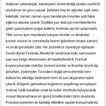
dolduran vatandaşlar, sanatçıların seslendirdiği sevilen eserlerle
unutulmaz bir gece yaşadı. Şarkılara hep bir ağızdan eşlik eden
kalabalık, zaman zaman oyun havalarıyla meydanı açık hava
eğlence alanına çevirdi. Özellikle yaz tatili için memleketlerine
gelen gurbetçilerin yoğun katılımı, festivale ayrı bir anlam kattı.
Yıllar sonra aynı meydanda buluşan dostlar ve akrabalar,
konser öncesi ve sonrasında hasret giderirken ortaya samimi
ve sıcak görüntüler çıktı. Her yıl binlerce ziyaretçiyi ağırlayan
Cevizli Ayran Festivali, Akseki'nin tanıtımına katkı sunmasının
yanı sıra bölge ekonomisini de hareketlendirdi. Festival
boyunca kurulan stantlar, yöresel ürünler ve ikramlar büyük ilgi
görürken, ziyaretçiler Torosların doğal atmosferinde hem
kültürel bir etkinliğe katılmanın hem de yaz akşamının tadını
çıkardı. Bölgenin geleneksel değerlerini yaşatmayı amaçlayan
festival, farklı kuşakları ortak bir kültür etrafında buluşturarak
sosyal dayanışmanın en güzel örneklerinden birini oluşturdu.
Protokol üyelerinin de katıldığı etkinlikte yapılan konuşmalarda,