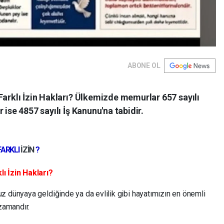
ABONE OL
Farklı İzin Hakları? Ülkemizde memurlar 657 sayılı
 ise 4857 sayılı İş Kanunu'na tabidir.
FARKLI
İZİN
?
ı İzin Hakları?
z dünyaya geldiğinde ya da evlilik gibi hayatımızın en önemli
zamandır.