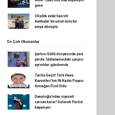
gece
34 yıllık evlat hasreti
Anıtkabir'de umut dolu bir
anıya dönüştü
En Çok Okunanlar
Şarkıcı Güllü dosyasında yeni
perde: İddianamedeki çarpıcı
ayrıntılar gündemde
Tarihe Geçti! Türk Hava
Kuvvetleri'nin İlk Kadın Paşası
Armağan Özel Oldu
Davutoğlu'ndan siyaseti
sarsan karar! Gelecek Partisi
kapanıyor