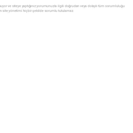
uyor ve siteye yaptığınız yorumunuzla ilgili doğrudan veya dolaylı tüm sorumluluğu
n site yönetimi hiçbir şekilde sorumlu tutulamaz.