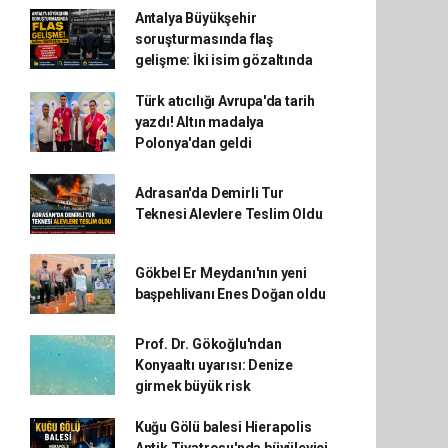
Antalya Büyükşehir
soruşturmasında flaş
gelişme: İki isim gözaltında
Türk atıcılığı Avrupa'da tarih
yazdı! Altın madalya
Polonya'dan geldi
Adrasan'da Demirli Tur
Teknesi Alevlere Teslim Oldu
Gökbel Er Meydanı'nın yeni
başpehlivanı Enes Doğan oldu
Prof. Dr. Gökoğlu'ndan
Konyaaltı uyarısı: Denize
girmek büyük risk
Kuğu Gölü balesi Hierapolis
Antik Tiyatrosu'nda büyüleyici