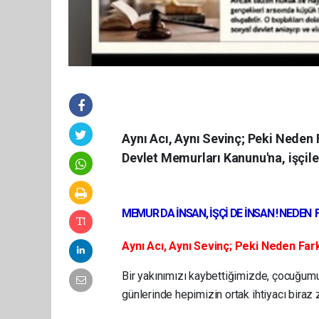
Aynı Acı, Aynı Sevinç; Peki Neden 
Devlet Memurları Kanunu'na, işçiler
MEMUR DA İNSAN, İŞÇİ DE İNSAN ! NEDEN 
Aynı Acı, Aynı Sevinç; Peki Neden Farkl
Bir yakınımızı kaybettiğimizde, çocuğumu
günlerinde hepimizin ortak ihtiyacı biraz 