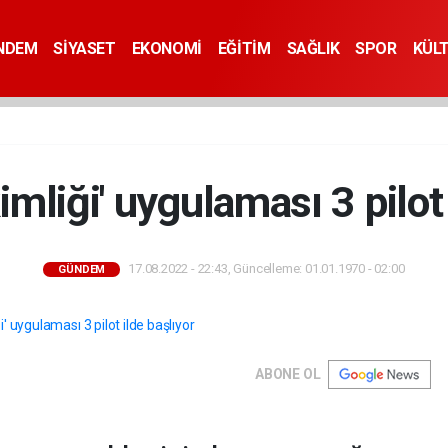
NDEM
SİYASET
EKONOMİ
EĞİTİM
SAĞLIK
SPOR
KÜL
imliği' uygulaması 3 pilot 
17.08.2022 - 22:43, Güncelleme: 01.01.1970 - 02:00
GÜNDEM
ABONE OL