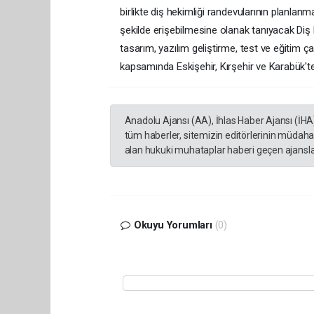
birlikte diş hekimliği randevularının planlanm
şekilde erişebilmesine olanak tanıyacak Diş H
tasarım, yazılım geliştirme, test ve eğitim 
kapsamında Eskişehir, Kırşehir ve Karabük'te a
Anadolu Ajansı (AA), İhlas Haber Ajansı (İHA
tüm haberler, sitemizin editörlerinin müdaha
alan hukuki muhataplar haberi geçen ajanslar
Okuyu Yorumları
(0)