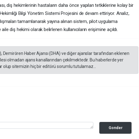
ası, diş hekimlerinin hastaların daha önce yapılan tetkiklerine kolay bir
ekimliği Bilgi Yönetim Sistemi Projesini de devam ettiriyor. Analiz,
çalışmaları tamamlanarak yayına alınan sistem, pilot uygulama
ile diş hekimi olarak belirlenen kullanıcıların erişimine açıldı.
), Demirören Haber Ajansı (DHA) ve diğer ajanslar tarafından eklenen
lesi olmadan ajans kanallarından çekilmektedir. Bu haberlerde yer
 olup sitemizin hiç bir editörü sorumlu tutulamaz...
Gonder