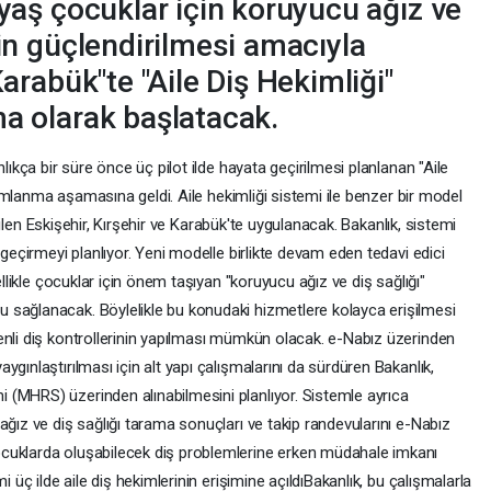
 yaş çocuklar için koruyucu ağız ve
nin güçlendirilmesi amacıyla
Karabük"te "Aile Diş Hekimliği"
ma olarak başlatacak.
lıkça bir süre önce üç pilot ilde hayata geçirilmesi planlanan "Aile
tamamlanma aşamasına geldi. Aile hekimliği sistemi ile benzer bir model
seçilen Eskişehir, Kırşehir ve Karabük'te uygulanacak. Bakanlık, sistemi
 geçirmeyi planlıyor. Yeni modelle birlikte devam eden tedavi edici
ellikle çocuklar için önem taşıyan "koruyucu ağız ve diş sağlığı"
 sağlanacak. Böylelikle bu konudaki hizmetlere kolayca erişilmesi
enli diş kontrollerinin yapılması mümkün olacak. e-Nabız üzerinden
gınlaştırılması için alt yapı çalışmalarını da sürdüren Bakanlık,
(MHRS) üzerinden alınabilmesini planlıyor. Sistemle ayrıca
ağız ve diş sağlığı tarama sonuçları ve takip randevularını e-Nabız
cuklarda oluşabilecek diş problemlerine erken müdahale imkanı
i üç ilde aile diş hekimlerinin erişimine açıldıBakanlık, bu çalışmalarla