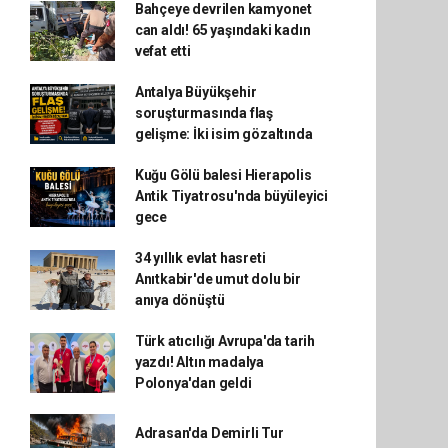
Bahçeye devrilen kamyonet
can aldı! 65 yaşındaki kadın
vefat etti
Antalya Büyükşehir
soruşturmasında flaş
gelişme: İki isim gözaltında
Kuğu Gölü balesi Hierapolis
Antik Tiyatrosu'nda büyüleyici
gece
34 yıllık evlat hasreti
Anıtkabir'de umut dolu bir
anıya dönüştü
Türk atıcılığı Avrupa'da tarih
yazdı! Altın madalya
Polonya'dan geldi
Adrasan'da Demirli Tur