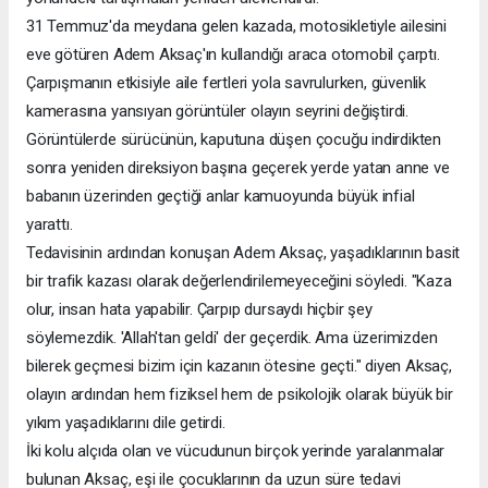
31 Temmuz'da meydana gelen kazada, motosikletiyle ailesini
eve götüren Adem Aksaç'ın kullandığı araca otomobil çarptı.
Çarpışmanın etkisiyle aile fertleri yola savrulurken, güvenlik
kamerasına yansıyan görüntüler olayın seyrini değiştirdi.
Görüntülerde sürücünün, kaputuna düşen çocuğu indirdikten
sonra yeniden direksiyon başına geçerek yerde yatan anne ve
babanın üzerinden geçtiği anlar kamuoyunda büyük infial
yarattı.
Tedavisinin ardından konuşan Adem Aksaç, yaşadıklarının basit
bir trafik kazası olarak değerlendirilemeyeceğini söyledi. "Kaza
olur, insan hata yapabilir. Çarpıp dursaydı hiçbir şey
söylemezdik. 'Allah'tan geldi' der geçerdik. Ama üzerimizden
bilerek geçmesi bizim için kazanın ötesine geçti." diyen Aksaç,
olayın ardından hem fiziksel hem de psikolojik olarak büyük bir
yıkım yaşadıklarını dile getirdi.
İki kolu alçıda olan ve vücudunun birçok yerinde yaralanmalar
bulunan Aksaç, eşi ile çocuklarının da uzun süre tedavi