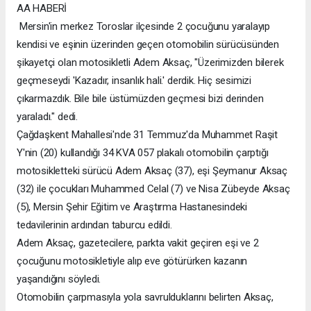
AA HABERİ
Mersin'in merkez Toroslar ilçesinde 2 çocuğunu yaralayıp
kendisi ve eşinin üzerinden geçen otomobilin sürücüsünden
şikayetçi olan motosikletli Adem Aksaç, "Üzerimizden bilerek
geçmeseydi 'Kazadır, insanlık hali.' derdik. Hiç sesimizi
çıkarmazdık. Bile bile üstümüzden geçmesi bizi derinden
yaraladı." dedi.
Çağdaşkent Mahallesi'nde 31 Temmuz'da Muhammet Raşit
Y'nin (20) kullandığı 34 KVA 057 plakalı otomobilin çarptığı
motosikletteki sürücü Adem Aksaç (37), eşi Şeymanur Aksaç
(32) ile çocukları Muhammed Celal (7) ve Nisa Zübeyde Aksaç
(5), Mersin Şehir Eğitim ve Araştırma Hastanesindeki
tedavilerinin ardından taburcu edildi.
Adem Aksaç, gazetecilere, parkta vakit geçiren eşi ve 2
çocuğunu motosikletiyle alıp eve götürürken kazanın
yaşandığını söyledi.
Otomobilin çarpmasıyla yola savrulduklarını belirten Aksaç,