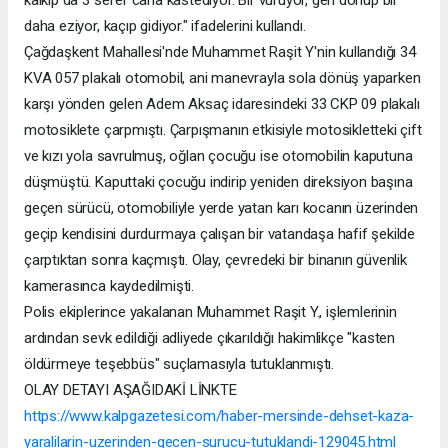
kalkıp da 3 sefer cana kastediyor. Bir vuruyor, geri dönüp bir
daha eziyor, kaçıp gidiyor." ifadelerini kullandı.
Çağdaşkent Mahallesi'nde Muhammet Raşit Y'nin kullandığı 34
KVA 057 plakalı otomobil, ani manevrayla sola dönüş yaparken
karşı yönden gelen Adem Aksaç idaresindeki 33 CKP 09 plakalı
motosiklete çarpmıştı. Çarpışmanın etkisiyle motosikletteki çift
ve kızı yola savrulmuş, oğlan çocuğu ise otomobilin kaputuna
düşmüştü. Kaputtaki çocuğu indirip yeniden direksiyon başına
geçen sürücü, otomobiliyle yerde yatan karı kocanın üzerinden
geçip kendisini durdurmaya çalışan bir vatandaşa hafif şekilde
çarptıktan sonra kaçmıştı. Olay, çevredeki bir binanın güvenlik
kamerasınca kaydedilmişti.
Polis ekiplerince yakalanan Muhammet Raşit Y., işlemlerinin
ardından sevk edildiği adliyede çıkarıldığı hakimlikçe "kasten
öldürmeye teşebbüs" suçlamasıyla tutuklanmıştı.
OLAY DETAYI AŞAĞIDAKİ LİNKTE
https://www.kalpgazetesi.com/haber-mersinde-dehset-kaza-
yaralilarin-uzerinden-gecen-surucu-tutuklandi-129045.html