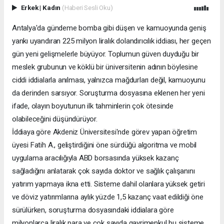
Erkek
|
Kadın
(Haberi Sesli Oku)
Antalya'da gündeme bomba gibi düşen ve kamuoyunda geniş
yankı uyandıran 225 milyon liralık dolandırıcılık iddiası, her geçen
gün yeni gelişmelerle büyüyor. Toplumun güven duyduğu bir
meslek grubunun ve köklü bir üniversitenin adının böylesine
ciddi iddialarla anılması, yalnızca mağdurları değil, kamuoyunu
da derinden sarsıyor. Soruşturma dosyasına eklenen her yeni
ifade, olayın boyutunun ilk tahminlerin çok ötesinde
olabileceğini düşündürüyor.
İddiaya göre Akdeniz Üniversitesi'nde görev yapan öğretim
üyesi Fatih A., geliştirdiğini öne sürdüğü algoritma ve mobil
uygulama aracılığıyla ABD borsasında yüksek kazanç
sağladığını anlatarak çok sayıda doktor ve sağlık çalışanını
yatırım yapmaya ikna etti. Sisteme dahil olanlara yüksek getiri
ve döviz yatırımlarına aylık yüzde 1,5 kazanç vaat edildiği öne
sürülürken, soruşturma dosyasındaki iddialara göre
milyonlarca liralık para ve çok sayıda gayrimenkul bu sisteme