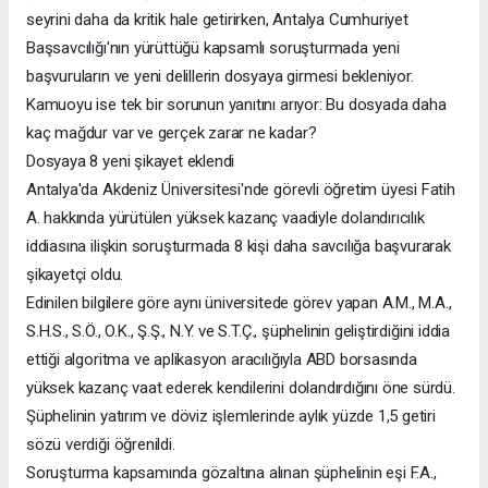
seyrini daha da kritik hale getirirken, Antalya Cumhuriyet
Başsavcılığı'nın yürüttüğü kapsamlı soruşturmada yeni
başvuruların ve yeni delillerin dosyaya girmesi bekleniyor.
Kamuoyu ise tek bir sorunun yanıtını arıyor: Bu dosyada daha
kaç mağdur var ve gerçek zarar ne kadar?
Dosyaya 8 yeni şikayet eklendi
Antalya'da Akdeniz Üniversitesi'nde görevli öğretim üyesi Fatih
A. hakkında yürütülen yüksek kazanç vaadiyle dolandırıcılık
iddiasına ilişkin soruşturmada 8 kişi daha savcılığa başvurarak
şikayetçi oldu.
Edinilen bilgilere göre aynı üniversitede görev yapan A.M., M.A.,
S.H.S., S.Ö., O.K., Ş.Ş., N.Y. ve S.T.Ç., şüphelinin geliştirdiğini iddia
ettiği algoritma ve aplikasyon aracılığıyla ABD borsasında
yüksek kazanç vaat ederek kendilerini dolandırdığını öne sürdü.
Şüphelinin yatırım ve döviz işlemlerinde aylık yüzde 1,5 getiri
sözü verdiği öğrenildi.
Soruşturma kapsamında gözaltına alınan şüphelinin eşi F.A.,