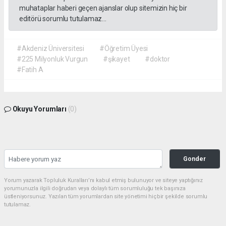
muhataplar haberi geçen ajanslar olup sitemizin hiç bir
editörü sorumlu tutulamaz...
#Akdeniz Üniversitesi
#Öğretim Üyesi
#225 Milyonluk Vurgun
#şikayet
#doktor
#Fatih A
Okuyu Yorumları
(0)
Gonder
Yorum yazarak Topluluk Kuralları’nı kabul etmiş bulunuyor ve siteye yaptığınız
yorumunuzla ilgili doğrudan veya dolaylı tüm sorumluluğu tek başınıza
üstleniyorsunuz. Yazılan tüm yorumlardan site yönetimi hiçbir şekilde sorumlu
tutulamaz.