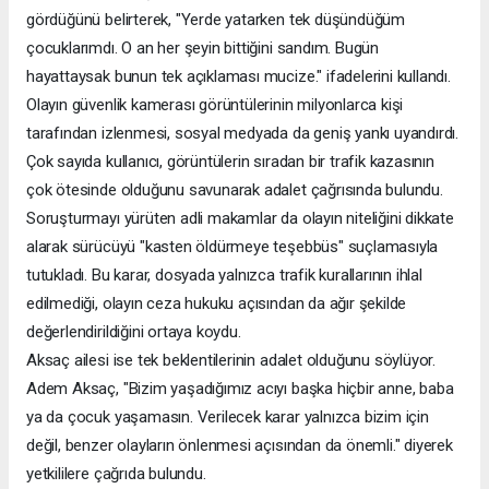
gördüğünü belirterek, "Yerde yatarken tek düşündüğüm
çocuklarımdı. O an her şeyin bittiğini sandım. Bugün
hayattaysak bunun tek açıklaması mucize." ifadelerini kullandı.
Olayın güvenlik kamerası görüntülerinin milyonlarca kişi
tarafından izlenmesi, sosyal medyada da geniş yankı uyandırdı.
Çok sayıda kullanıcı, görüntülerin sıradan bir trafik kazasının
çok ötesinde olduğunu savunarak adalet çağrısında bulundu.
Soruşturmayı yürüten adli makamlar da olayın niteliğini dikkate
alarak sürücüyü "kasten öldürmeye teşebbüs" suçlamasıyla
tutukladı. Bu karar, dosyada yalnızca trafik kurallarının ihlal
edilmediği, olayın ceza hukuku açısından da ağır şekilde
değerlendirildiğini ortaya koydu.
Aksaç ailesi ise tek beklentilerinin adalet olduğunu söylüyor.
Adem Aksaç, "Bizim yaşadığımız acıyı başka hiçbir anne, baba
ya da çocuk yaşamasın. Verilecek karar yalnızca bizim için
değil, benzer olayların önlenmesi açısından da önemli." diyerek
yetkililere çağrıda bulundu.