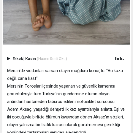
Erkek
|
Kadın
(Haberi Sesli Oku)
Mersin'de vicdanları sarsan olayın mağduru konuştu: "Bu kaza
değil, cana kast"
Mersin'in Toroslar ilçesinde yaşanan ve güvenlik kamerası
görüntüleriyle tüm Türkiye'nin gündemine oturan olayın
ardından hastaneden taburcu edilen motosiklet sürücüsü
Adem Aksaç, yaşadığı dehşeti ilk kez ayrıntılarıyla anlattı. Eşi ve
iki çocuğuyla birlikte ölümün kıyısından dönen Aksaç'ın sözleri,
olayın yalnızca bir trafik kazası olarak görülmemesi gerektiği
yönündeki tartışmaları yeniden alevlendirdi.