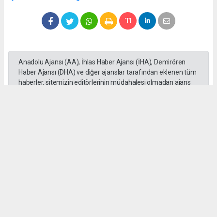
Anadolu Ajansı (AA), İhlas Haber Ajansı (İHA), Demirören
Haber Ajansı (DHA) ve diğer ajanslar tarafından eklenen tüm
haberler, sitemizin editörlerinin müdahalesi olmadan ajans
kanallarından çekilmektedir. Bu haberlerde yer alan hukuki
muhataplar haberi geçen ajanslar olup sitemizin hiç bir
editörü sorumlu tutulamaz...
#Mersin
#Motosiklet
#Otomobil
#üzerinden geçti
#Adem Aksaç
#kaza
Okuyu Yorumları
(0)