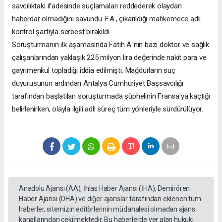
savcılıktaki ifadesinde suçlamaları reddederek olaydan
haberdar olmadığını savundu. F.A., çıkarıldığı mahkemece adli
kontrol şartıyla serbest bırakıldı.
Soruşturmanın ilk aşamasında Fatih A.'nın bazı doktor ve sağlık
çalışanlarından yaklaşık 225 milyon lira değerinde nakit para ve
gayrimenkul topladığı iddia edilmişti. Mağdurların suç
duyurusunun ardından Antalya Cumhuriyet Başsavcılığı
tarafından başlatılan soruşturmada şüphelinin Fransa'ya kaçtığı
belirlenirken, olayla ilgili adli süreç tüm yönleriyle sürdürülüyor.
Anadolu Ajansı (AA), İhlas Haber Ajansı (İHA), Demirören
Haber Ajansı (DHA) ve diğer ajanslar tarafından eklenen tüm
haberler, sitemizin editörlerinin müdahalesi olmadan ajans
kanallarından çekilmektedir. Bu haberlerde yer alan hukuki