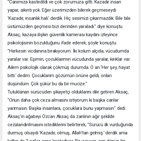
"Canımıza kastedildi ve çok zorumuza gitti. Kazadır insan
yapar, sıkıntı yok. Eğer üzerimizden bilerek geçmeseydi
'Kazadır, insanlık hali.' derdik. Hiç sesimizi çıkarmazdık. Bile bile
üstümüzden geçmesi bizi derinden yaraladı." diye konuştu.
Aksaç, kazaya ilişkin güvenlik kamerası kaydını izleyince
psikolojisinin bozulduğunu ifade ederek, şöyle konuştu:
"Herkesin vicdanına bırakıyorum. İki kolum alçıda, vücudumda
yaralar var. Eşimin, çocuklarımın vücudunda yaralar, kırıklar var.
Ailem psikolojik olarak çökmüş durumda. O an 'Her şey, hayat
bitti.' dedim. Çocuklarım gözümün önüne geldi, onları
düşündüm. Çok şükür bu da bir mucize."
Tutuklanan sürücüden şikayetçi olduklarını dile getiren Aksaç,
"Onun daha çok ceza almasını istiyorum ki başka canlar
yanmasın. Başka insanlara, çocuklara bunu yapmasın." dedi.
Aksaç'ın ağabeyi Özcan Aksaç da zanlının ağır şekilde
cezalandırılmasını istediklerini belirterek, "Sürücü ilk vurduğunda
durmuş olsaydı 'Kazadır, olmuş, Allah'tan gelmiş.' derdik ama