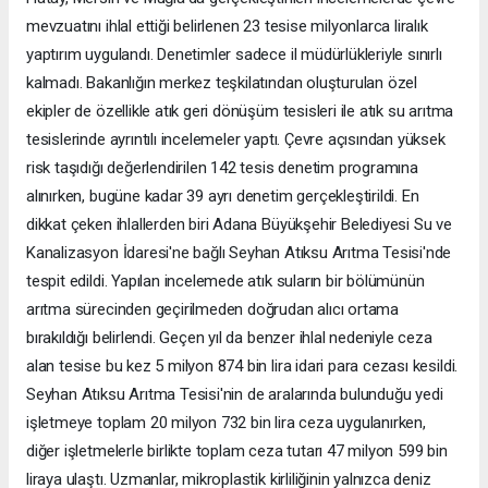
mevzuatını ihlal ettiği belirlenen 23 tesise milyonlarca liralık
yaptırım uygulandı. Denetimler sadece il müdürlükleriyle sınırlı
kalmadı. Bakanlığın merkez teşkilatından oluşturulan özel
ekipler de özellikle atık geri dönüşüm tesisleri ile atık su arıtma
tesislerinde ayrıntılı incelemeler yaptı. Çevre açısından yüksek
risk taşıdığı değerlendirilen 142 tesis denetim programına
alınırken, bugüne kadar 39 ayrı denetim gerçekleştirildi. En
dikkat çeken ihlallerden biri Adana Büyükşehir Belediyesi Su ve
Kanalizasyon İdaresi'ne bağlı Seyhan Atıksu Arıtma Tesisi'nde
tespit edildi. Yapılan incelemede atık suların bir bölümünün
arıtma sürecinden geçirilmeden doğrudan alıcı ortama
bırakıldığı belirlendi. Geçen yıl da benzer ihlal nedeniyle ceza
alan tesise bu kez 5 milyon 874 bin lira idari para cezası kesildi.
Seyhan Atıksu Arıtma Tesisi'nin de aralarında bulunduğu yedi
işletmeye toplam 20 milyon 732 bin lira ceza uygulanırken,
diğer işletmelerle birlikte toplam ceza tutarı 47 milyon 599 bin
liraya ulaştı. Uzmanlar, mikroplastik kirliliğinin yalnızca deniz