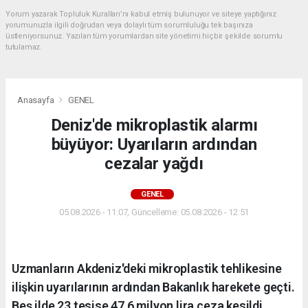
Yorum yazarak Topluluk Kuralları’nı kabul etmiş bulunuyor ve siteye yaptığınız
yorumunuzla ilgili doğrudan veya dolaylı tüm sorumluluğu tek başınıza
üstleniyorsunuz. Yazılan tüm yorumlardan site yönetimi hiçbir şekilde sorumlu
tutulamaz.
Anasayfa
GENEL
Deniz'de mikroplastik alarmı
büyüyor: Uyarıların ardından
cezalar yağdı
GENEL
05.08.2026 - 11:07, Güncelleme: 05.08.2026 - 12:51
Uzmanların Akdeniz'deki mikroplastik tehlikesine
ilişkin uyarılarının ardından Bakanlık harekete geçti.
Beş ilde 23 tesise 47,6 milyon lira ceza kesildi.