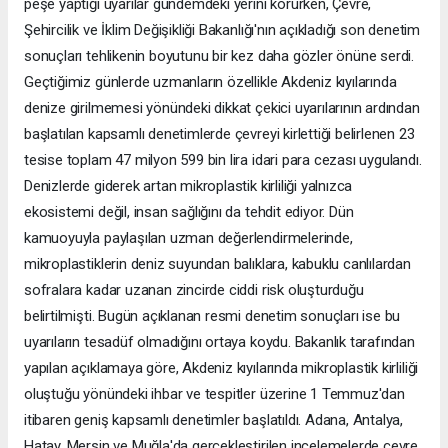
peşe yaptığı uyarılar gündemdeki yerini korurken, Çevre,
Şehircilik ve İklim Değişikliği Bakanlığı'nın açıkladığı son denetim
sonuçları tehlikenin boyutunu bir kez daha gözler önüne serdi.
Geçtiğimiz günlerde uzmanların özellikle Akdeniz kıyılarında
denize girilmemesi yönündeki dikkat çekici uyarılarının ardından
başlatılan kapsamlı denetimlerde çevreyi kirlettiği belirlenen 23
tesise toplam 47 milyon 599 bin lira idari para cezası uygulandı.
Denizlerde giderek artan mikroplastik kirliliği yalnızca
ekosistemi değil, insan sağlığını da tehdit ediyor. Dün
kamuoyuyla paylaşılan uzman değerlendirmelerinde,
mikroplastiklerin deniz suyundan balıklara, kabuklu canlılardan
sofralara kadar uzanan zincirde ciddi risk oluşturduğu
belirtilmişti. Bugün açıklanan resmi denetim sonuçları ise bu
uyarıların tesadüf olmadığını ortaya koydu. Bakanlık tarafından
yapılan açıklamaya göre, Akdeniz kıyılarında mikroplastik kirliliği
oluştuğu yönündeki ihbar ve tespitler üzerine 1 Temmuz'dan
itibaren geniş kapsamlı denetimler başlatıldı. Adana, Antalya,
Hatay, Mersin ve Muğla'da gerçekleştirilen incelemelerde çevre