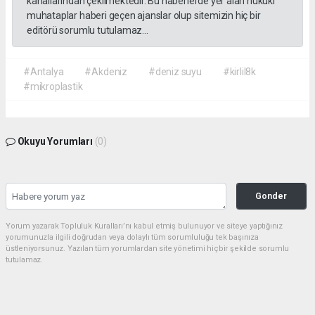
kanallarından çekilmektedir. Bu haberlerde yer alan hukuki
muhataplar haberi geçen ajanslar olup sitemizin hiç bir
editörü sorumlu tutulamaz...
#Antalya
#Akdeniz
#deniz suyu
#kirlil8k
#mikroplastik
Okuyu Yorumları
(0)
Gonder
Yorum yazarak Topluluk Kuralları’nı kabul etmiş bulunuyor ve siteye yaptığınız
yorumunuzla ilgili doğrudan veya dolaylı tüm sorumluluğu tek başınıza
üstleniyorsunuz. Yazılan tüm yorumlardan site yönetimi hiçbir şekilde sorumlu
tutulamaz.