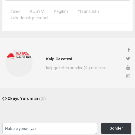
#ales
#ÖSYM
#eğitim
#lisansüstü
#akedemik personel
Kalp Gazetesi
kalpgazetesiantalya@gmail.com
Okuyu Yorumları
(0)
Gonder