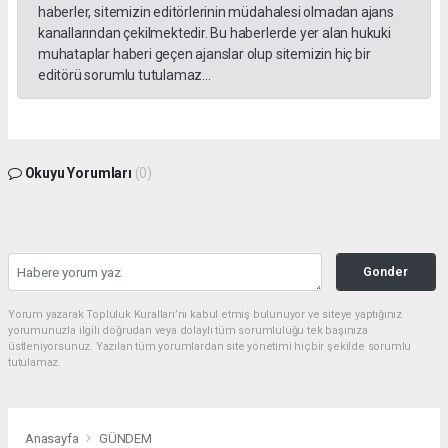
haberler, sitemizin editörlerinin müdahalesi olmadan ajans
kanallarından çekilmektedir. Bu haberlerde yer alan hukuki
muhataplar haberi geçen ajanslar olup sitemizin hiç bir
editörü sorumlu tutulamaz...
Okuyu Yorumları
(0)
Gonder
Yorum yazarak Topluluk Kuralları’nı kabul etmiş bulunuyor ve siteye yaptığınız
yorumunuzla ilgili doğrudan veya dolaylı tüm sorumluluğu tek başınıza
üstleniyorsunuz. Yazılan tüm yorumlardan site yönetimi hiçbir şekilde sorumlu
tutulamaz.
Anasayfa
GÜNDEM