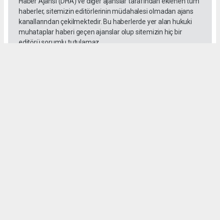
Haber Ajansı (DHA) ve diğer ajanslar tarafından eklenen tüm
haberler, sitemizin editörlerinin müdahalesi olmadan ajans
kanallarından çekilmektedir. Bu haberlerde yer alan hukuki
muhataplar haberi geçen ajanslar olup sitemizin hiç bir
editörü sorumlu tutulamaz...
#Yüksek askeri şüra
#Tuğgeneral rütbe
#Türk kara kuvvetleri
#tarihe geçti
#paşa
#Armağan Özel
#Hava küvvetleri
#
Okuyu Yorumları
(0)
Gonder
Yorum yazarak Topluluk Kuralları’nı kabul etmiş bulunuyor ve siteye yaptığınız
yorumunuzla ilgili doğrudan veya dolaylı tüm sorumluluğu tek başınıza
üstleniyorsunuz. Yazılan tüm yorumlardan site yönetimi hiçbir şekilde sorumlu
tutulamaz.