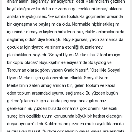
anlamalarını sağlamayı amaçlıyoruz” dedi. Katılımcıların geziden
keyif aldığını ve bir daha ne zaman geleceklerini konuştuklarını
anlatan Büyükgürses, “Ev sahibi toplulukla göçmenler arasında
bir kaynaşma ve paylaşım da oldu. Normalde hiçbir etkileşim
içerisinde olmayan kişilerin birbirlerini bu şekilde anlamalarını da
sağlamış olduk” diye konuştu. Büyükgürses, yakın zamanda da
çocuklar için tiyatro ve sinema etkinliği düzenlemeyi
planladıklarını söyledi. “Sosyal Uyum Merkezi bu 2 toplum için
bir köprü olacak” Büyükşehir Belediyesi’nde Sosyolog ve
Tercüman olarak görev yapan Ghaid Nassif, “Özellikle Sosyal
Uyum Merkezi için çok önemli bir etkinlik. Sosyal Uyum
Merkezi’nin zaten amaçlarından biri, gelen toplum ve kabul
eden toplum arasındaki uyumu sağlamak. Bu yüzden bugün
geleceği tanımak için aslında geçmişe biraz gitmemiz
gerekebilir. Bu yüzden burada olmamız çok önemli. Gelecek
süreç için özellikle uyum konusunda büyük bir katkısı olacağını
düşünüyorum” dedi. Katılımcıların geziden mutlu ayrıldıklarını da
vurgulayan Nassif, “Birlikte olmalarının yavaş yavaş aralarındaki