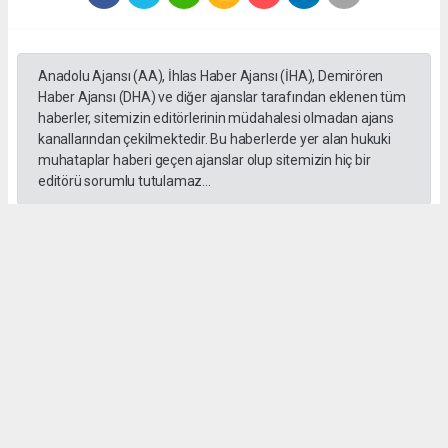
Anadolu Ajansı (AA), İhlas Haber Ajansı (İHA), Demirören
Haber Ajansı (DHA) ve diğer ajanslar tarafından eklenen tüm
haberler, sitemizin editörlerinin müdahalesi olmadan ajans
kanallarından çekilmektedir. Bu haberlerde yer alan hukuki
muhataplar haberi geçen ajanslar olup sitemizin hiç bir
editörü sorumlu tutulamaz...
#Yüksek askeri şüra
#Tuğgeneral rütbe
#Türk kara kuvvetleri
#tarihe geçti
#paşa
#Armağan Özel
#Hava küvvetleri
#
Okuyu Yorumları
(0)
Gonder