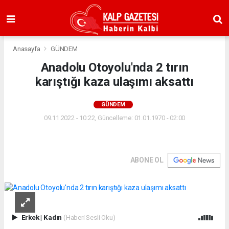
Anasayfa
GÜNDEM
Anadolu Otoyolu'nda 2 tırın
karıştığı kaza ulaşımı aksattı
GÜNDEM
09.11.2022 - 10:22, Güncelleme: 01.01.1970 - 02:00
ABONE OL
Erkek
|
Kadın
(Haberi Sesli Oku)