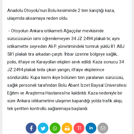
Anadolu Otoyolu'nun Bolu kesiminde 2 tırın karıştığı kaza,
ulaşımda aksamaya neden oldu.
- Otoyolun Ankara istikameti Ağaççılar mevkisinde
sürücüsünün ismi öğrenilemeyen 34 JZ 2494 plakalı tır, aynı
istikamette seyreden Ali P. yönetimindeki tomruk yüklü 81 ABJ
581 plakalı tıra arkadan çarptı. İhbar üzerine bölgeye sağlık,
polis, itfaiye ve Karayolları ekipleri sevk edildi. Kaza sonucu 34
JZ 2494 plakalı tırda çıkan yangın, itfaiye ekiplerince
söndürüldü. Kupa kısmı ikiye bölünen tırın yaralanan sürücüsü,
sağlık personeli tarafından Bolu Abant İzzet Baysal Üniversitesi
Eğitim ve Araştırma Hastanesi'ne kaldırıldı. Kaza nedeniyle bir
süre Ankara istikametine ulaşımın kapandığı yolda trafik akışı,
tek şeritten kontrollü sağlanmaya başlandı.