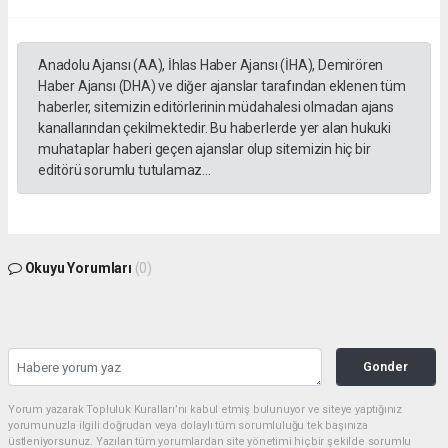
Anadolu Ajansı (AA), İhlas Haber Ajansı (İHA), Demirören
Haber Ajansı (DHA) ve diğer ajanslar tarafından eklenen tüm
haberler, sitemizin editörlerinin müdahalesi olmadan ajans
kanallarından çekilmektedir. Bu haberlerde yer alan hukuki
muhataplar haberi geçen ajanslar olup sitemizin hiç bir
editörü sorumlu tutulamaz...
Okuyu Yorumları
(0)
Gonder
Yorum yazarak Topluluk Kuralları’nı kabul etmiş bulunuyor ve siteye yaptığınız
yorumunuzla ilgili doğrudan veya dolaylı tüm sorumluluğu tek başınıza
üstleniyorsunuz. Yazılan tüm yorumlardan site yönetimi hiçbir şekilde sorumlu