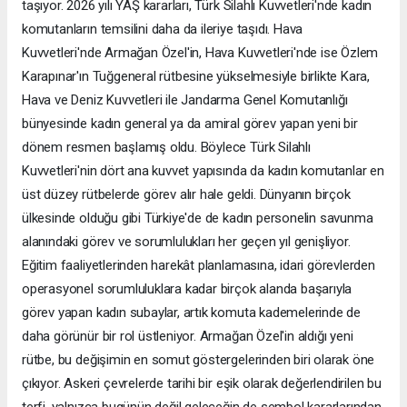
taşıyor. 2026 yılı YAŞ kararları, Türk Silahlı Kuvvetleri'nde kadın
komutanların temsilini daha da ileriye taşıdı. Hava
Kuvvetleri'nde Armağan Özel'in, Hava Kuvvetleri'nde ise Özlem
Karapınar'ın Tuğgeneral rütbesine yükselmesiyle birlikte Kara,
Hava ve Deniz Kuvvetleri ile Jandarma Genel Komutanlığı
bünyesinde kadın general ya da amiral görev yapan yeni bir
dönem resmen başlamış oldu. Böylece Türk Silahlı
Kuvvetleri'nin dört ana kuvvet yapısında da kadın komutanlar en
üst düzey rütbelerde görev alır hale geldi. Dünyanın birçok
ülkesinde olduğu gibi Türkiye'de de kadın personelin savunma
alanındaki görev ve sorumlulukları her geçen yıl genişliyor.
Eğitim faaliyetlerinden harekât planlamasına, idari görevlerden
operasyonel sorumluluklara kadar birçok alanda başarıyla
görev yapan kadın subaylar, artık komuta kademelerinde de
daha görünür bir rol üstleniyor. Armağan Özel'in aldığı yeni
rütbe, bu değişimin en somut göstergelerinden biri olarak öne
çıkıyor. Askeri çevrelerde tarihi bir eşik olarak değerlendirilen bu
terfi, yalnızca bugünün değil geleceğin de sembol kararlarından