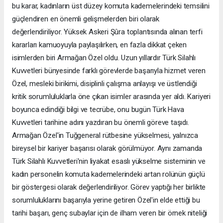
bu karar, kadınların üst düzey komuta kademelerindeki temsilini
güçlendiren en önemli gelişmelerden biri olarak
değerlendiriliyor. Yüksek Askeri Şûra toplantısında alınan terfi
kararları kamuoyuyla paylaşılırken, en fazla dikkat çeken
isimlerden biri Armağan Özel oldu. Uzun yıllardır Türk Silahlı
Kuvvetleri bünyesinde farklı görevlerde başarıyla hizmet veren
Özel, mesleki birikimi, disiplinli çalışma anlayışı ve üstlendiği
kritik sorumluluklarla öne çıkan isimler arasında yer aldı. Kariyeri
boyunca edindiği bilgi ve tecrübe, onu bugün Türk Hava
Kuvvetleri tarihine adını yazdıran bu önemli göreve taşıdı.
Armağan Özel'in Tuğgeneral rütbesine yükselmesi, yalnızca
bireysel bir kariyer başarısı olarak görülmüyor. Aynı zamanda
Türk Silahlı Kuvvetleri'nin liyakat esaslı yükselme sisteminin ve
kadın personelin komuta kademelerindeki artan rolünün güçlü
bir göstergesi olarak değerlendiriliyor. Görev yaptığı her birlikte
sorumluluklarını başarıyla yerine getiren Özel'in elde ettiği bu
tarihi başarı, genç subaylar için de ilham veren bir örnek niteliği