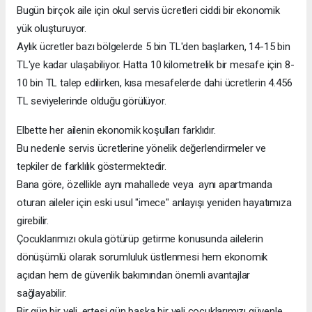
Bugün birçok aile için okul servis ücretleri ciddi bir ekonomik
yük oluşturuyor.
Aylık ücretler bazı bölgelerde 5 bin TL'den başlarken, 14-15 bin
TL'ye kadar ulaşabiliyor. Hatta 10 kilometrelik bir mesafe için 8-
10 bin TL talep edilirken, kısa mesafelerde dahi ücretlerin 4.456
TL seviyelerinde olduğu görülüyor.
Elbette her ailenin ekonomik koşulları farklıdır.
Bu nedenle servis ücretlerine yönelik değerlendirmeler ve
tepkiler de farklılık göstermektedir.
Bana göre, özellikle aynı mahallede veya aynı apartmanda
oturan aileler için eski usul "imece" anlayışı yeniden hayatımıza
girebilir.
Çocuklarımızı okula götürüp getirme konusunda ailelerin
dönüşümlü olarak sorumluluk üstlenmesi hem ekonomik
açıdan hem de güvenlik bakımından önemli avantajlar
sağlayabilir.
Bir gün bir veli, ertesi gün başka bir veli çocuklarımızı güvenle