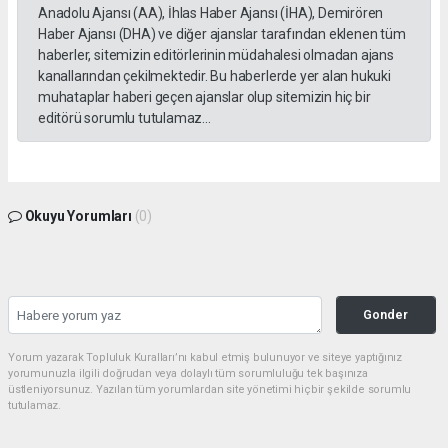
Anadolu Ajansı (AA), İhlas Haber Ajansı (İHA), Demirören
Haber Ajansı (DHA) ve diğer ajanslar tarafından eklenen tüm
haberler, sitemizin editörlerinin müdahalesi olmadan ajans
kanallarından çekilmektedir. Bu haberlerde yer alan hukuki
muhataplar haberi geçen ajanslar olup sitemizin hiç bir
editörü sorumlu tutulamaz...
Okuyu Yorumları
(0)
Gonder
Yorum yazarak Topluluk Kuralları’nı kabul etmiş bulunuyor ve siteye yaptığınız
yorumunuzla ilgili doğrudan veya dolaylı tüm sorumluluğu tek başınıza
üstleniyorsunuz. Yazılan tüm yorumlardan site yönetimi hiçbir şekilde sorumlu
tutulamaz.