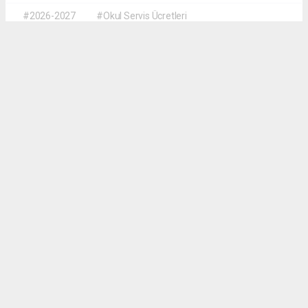
#2026-2027
#Okul Servis Ücretleri
#Eğitimde Yeni Dönem
Dilber KÖSE
dilber@kalpgazetesi.com
Okuyu Yorumları
(0)
Gonder
Yorum yazarak Topluluk Kuralları’nı kabul etmiş bulunuyor ve siteye yaptığınız
yorumunuzla ilgili doğrudan veya dolaylı tüm sorumluluğu tek başınıza
üstleniyorsunuz. Yazılan tüm yorumlardan site yönetimi hiçbir şekilde sorumlu