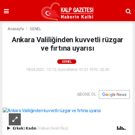
Anasayfa
GENEL
Ankara Valiliğinden kuvvetli rüzgar
ve fırtına uyarısı
GENEL
18.04.2022 - 12:15, Güncelleme: 01.01.1970 - 02:00
ABONE OL
Erkek
|
Kadın
(Haberi Sesli Oku)