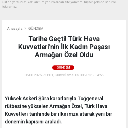
üstleniyorsunuz. Yazılan tüm yorumlardan site yönetimi hiçbir şekilde sorumlu
tutulamaz.
Anasayfa
GÜNDEM
Tarihe Geçti! Türk Hava
Kuvvetleri'nin İlk Kadın Paşası
Armağan Özel Oldu
GÜNDEM
05.08.2026 - 21:01, Güncelleme: 06.08.2026 - 14:56
Yüksek Askeri Şûra kararlarıyla Tuğgeneral
rütbesine yükselen Armağan Özel, Türk Hava
Kuvvetleri tarihinde bir ilke imza atarak yeni bir
dönemin kapısını araladı.