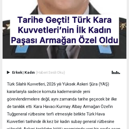
Erkek
|
Kadın
(Haberi Sesli Oku)
Türk Silahlı Kuvvetleri, 2026 yılı Yüksek Askeri Şûra (YAŞ)
kararlarıyla sadece komuta kademesinde yeni
görevlendirmelere değil, aynı zamanda tarihe geçecek bir ilke
de tanıklık etti. Kara Havacı Kurmay Albay Armağan Özel'in
Tuğgeneral rütbesine terfi etmesiyle birlikte Türk Hava
Kuvvetleri tarihinde ilk kez bir kadın subay general rütbesine
yükseldi. Askeri teşkilatın köklü geçmişinde yeni bir sayfa açan