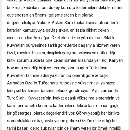
bu karar, kadınların üst düzey komuta kademelerindeki temsilini
güçlendiren en önemli gelişmelerden biri olarak
değerlendiriliyor. Yüksek Askeri Şûra toplantısında alınan terfi
kararları kamuoyuyla paylaşılırken, en fazla dikkat çeken
isimlerden biri Armağan Özel oldu. Uzun yıllardır Türk Silahlı
Kuvvetleri bünyesinde farklı görevlerde başarıyla hizmet veren
Özel, mesleki birikimi, disiplinli çalışma anlayışı ve üstlendiği
kritik sorumluluklarla öne çıkan isimler arasında yer aldı. Kariyeri
boyunca edindiği bilgi ve tecrübe, onu bugün Türk Hava
Kuvvetleri tarihine adını yazdıran bu önemli göreve taşıdı.
Armağan Özel'in Tuğgeneral rütbesine yükselmesi, yalnızca
bireysel bir kariyer başarısı olarak görülmüyor. Aynı zamanda
Türk Silahlı Kuvvetleri'nin liyakat esaslı yükselme sisteminin ve
kadın personelin komuta kademelerindeki artan rolünün güçlü
bir göstergesi olarak değerlendiriliyor. Görev yaptığı her birlikte
sorumluluklarını başarıyla yerine getiren Özel'in elde ettiği bu
tarihi başarı, genç subaylar için de ilham veren bir örnek niteliği