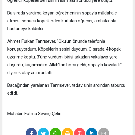
öğrenci, köpeklerden birinin ısırması sonucu yere düştü.
Bu sırada yardıma koşan öğretmeninin sopayla müdahale
etmesi sonucu köpeklerden kurtulan öğrenci, ambulansla
hastaneye kaldırıldı.
Ahmet Furkan Tanrısever, "Okulun önünde telefonla
konuşuyordum. Köpeklerin sesini duydum. O sırada 4 köpek
üzerime koştu. 3'üne vurdum, birisi arkadan yakalayıp yere
düşürdü, kaçamadım. Allah'tan hoca geldi, sopayla kovaladı."
diyerek olay anını anlattı.
Bacağından yaralanan Tanrısever, tedavisinin ardından taburcu
edildi.
Muhabir: Fatma Sevinç Çetin