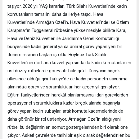
taşıyor. 2026 yılı YAŞ kararları, Türk Silahlı Kuvvetleri'nde kadın
komutanların temsilini daha da ileriye taşıdı. Hava
Kuvvetleri'nde Armağan Özel'in, Hava Kuvvetleri'nde ise Özlem
Karapınar'ın Tuğgeneral rütbesine yükselmesiyle birlikte Kara,
Hava ve Deniz Kuvvetleri ile Jandarma Genel Komutanlığı
bünyesinde kadın general ya da amiral görev yapan yeni bir
dönem resmen başlamış oldu. Böylece Türk Silahlı
Kuvvetleri'nin dört ana kuvvet yapısında da kadın komutanlar en
üst düzey rütbelerde görev alır hale geldi. Dünyanın birçok
ülkesinde olduğu gibi Türkiye'de de kadın personelin savunma
alanındaki görev ve sorumlulukları her geçen yıl genişliyor.
Eğitim faaliyetlerinden harekât planlamasına, idari görevlerden
operasyonel sorumluluklara kadar birçok alanda başarıyla
görev yapan kadın subaylar, artık komuta kademelerinde de
daha görünür bir rol üstleniyor. Armağan Özel'in aldığı yeni
rütbe, bu değişimin en somut göstergelerinden biri olarak öne
çıkıyor. Askeri çevrelerde tarihi bir eşik olarak değerlendirilen bu