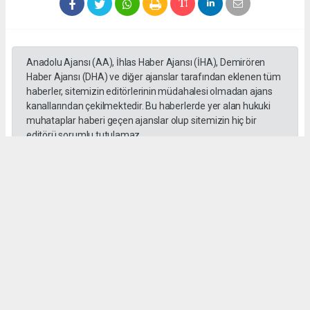
Anadolu Ajansı (AA), İhlas Haber Ajansı (İHA), Demirören
Haber Ajansı (DHA) ve diğer ajanslar tarafından eklenen tüm
haberler, sitemizin editörlerinin müdahalesi olmadan ajans
kanallarından çekilmektedir. Bu haberlerde yer alan hukuki
muhataplar haberi geçen ajanslar olup sitemizin hiç bir
editörü sorumlu tutulamaz...
#Yüksek askeri şüra
#Tuğgeneral rütbe
#Türk kara kuvvetleri
#tarihe geçti
#paşa
#Armağan Özel
#Hava küvvetleri
#
Okuyu Yorumları
(0)