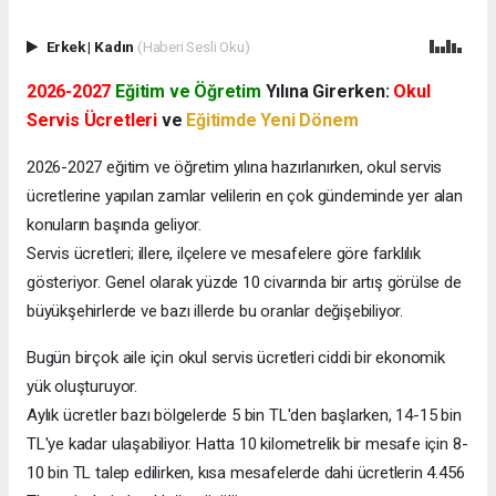
Erkek
|
Kadın
(Haberi Sesli Oku)
2026-2027
Eğitim ve Öğretim
Yılına Girerken:
Okul
Servis Ücretleri
ve
Eğitimde Yeni Dönem
2026-2027 eğitim ve öğretim yılına hazırlanırken, okul servis
ücretlerine yapılan zamlar velilerin en çok gündeminde yer alan
konuların başında geliyor.
Servis ücretleri; illere, ilçelere ve mesafelere göre farklılık
gösteriyor. Genel olarak yüzde 10 civarında bir artış görülse de
büyükşehirlerde ve bazı illerde bu oranlar değişebiliyor.
Bugün birçok aile için okul servis ücretleri ciddi bir ekonomik
yük oluşturuyor.
Aylık ücretler bazı bölgelerde 5 bin TL'den başlarken, 14-15 bin
TL'ye kadar ulaşabiliyor. Hatta 10 kilometrelik bir mesafe için 8-
10 bin TL talep edilirken, kısa mesafelerde dahi ücretlerin 4.456