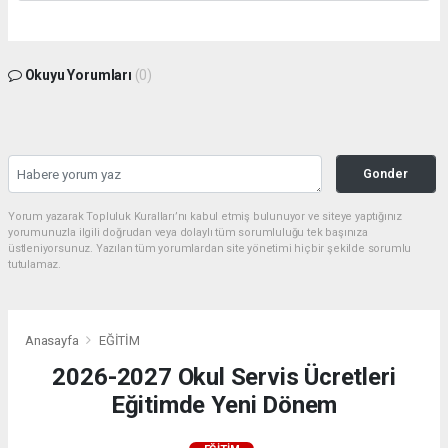
Okuyu Yorumları
(0)
Gonder
Yorum yazarak Topluluk Kuralları’nı kabul etmiş bulunuyor ve siteye yaptığınız
yorumunuzla ilgili doğrudan veya dolaylı tüm sorumluluğu tek başınıza
üstleniyorsunuz. Yazılan tüm yorumlardan site yönetimi hiçbir şekilde sorumlu
tutulamaz.
Anasayfa
EĞİTİM
2026-2027 Okul Servis Ücretleri
Eğitimde Yeni Dönem