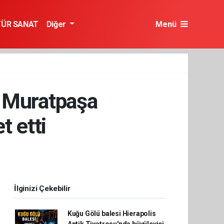
TÜR SANAT
Diğer
Menü
, Muratpaşa
t etti
İlginizi Çekebilir
Kuğu Gölü balesi Hierapolis