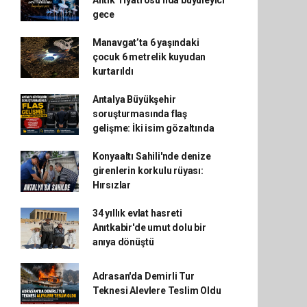
Antik Tiyatrosu'nda büyüleyici
gece
Manavgat’ta 6 yaşındaki
çocuk 6 metrelik kuyudan
kurtarıldı
Antalya Büyükşehir
soruşturmasında flaş
gelişme: İki isim gözaltında
Konyaaltı Sahili'nde denize
girenlerin korkulu rüyası:
Hırsızlar
34 yıllık evlat hasreti
Anıtkabir'de umut dolu bir
anıya dönüştü
Adrasan'da Demirli Tur
Teknesi Alevlere Teslim Oldu