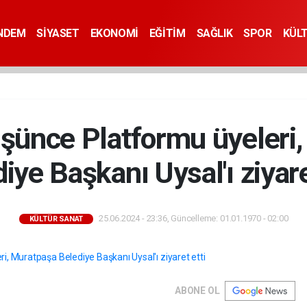
NDEM
SİYASET
EKONOMİ
EĞİTİM
SAĞLIK
SPOR
KÜL
şünce Platformu üyeleri
iye Başkanı Uysal'ı ziyare
25.06.2024 - 23:36, Güncelleme: 01.01.1970 - 02:00
KÜLTÜR SANAT
ABONE OL