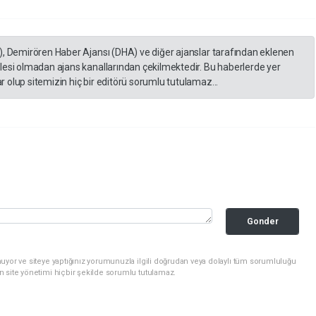
), Demirören Haber Ajansı (DHA) ve diğer ajanslar tarafından eklenen
lesi olmadan ajans kanallarından çekilmektedir. Bu haberlerde yer
 olup sitemizin hiç bir editörü sorumlu tutulamaz...
Gonder
uyor ve siteye yaptığınız yorumunuzla ilgili doğrudan veya dolaylı tüm sorumluluğu
n site yönetimi hiçbir şekilde sorumlu tutulamaz.