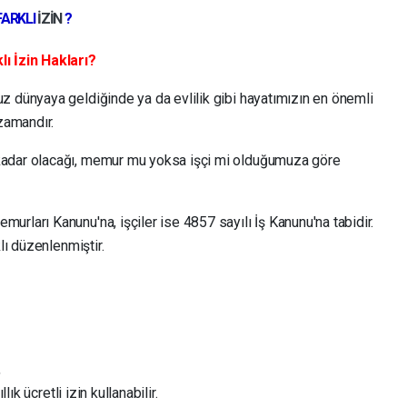
FARKLI
İZİN
?
ı İzin Hakları?
z dünyaya geldiğinde ya da evlilik gibi hayatımızın en önemli
zamandır.
kadar olacağı, memur mu yoksa işçi mi olduğumuza göre
rları Kanunu'na, işçiler ise 4857 sayılı İş Kanunu'na tabidir.
lı düzenlenmiştir.
,
lık ücretli izin kullanabilir.