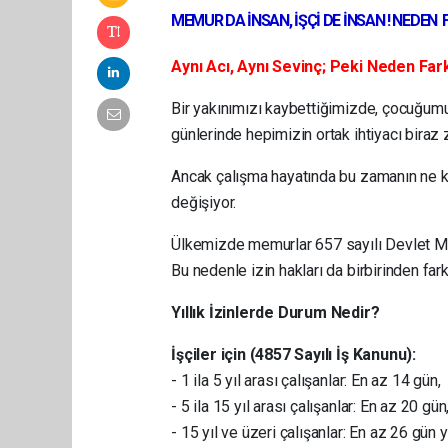
MEMUR DA İNSAN, İŞÇİ DE İNSAN ! NEDEN 
Aynı Acı, Aynı Sevinç; Peki Neden Farkl
Bir yakınımızı kaybettiğimizde, çocuğumu
günlerinde hepimizin ortak ihtiyacı biraz 
Ancak çalışma hayatında bu zamanın ne 
değişiyor.
Ülkemizde memurlar 657 sayılı Devlet Memu
Bu nedenle izin hakları da birbirinden fark
Yıllık İzinlerde Durum Nedir?
İşçiler için (4857 Sayılı İş Kanunu):
- 1 ila 5 yıl arası çalışanlar: En az 14 gün,
- 5 ila 15 yıl arası çalışanlar: En az 20 gün
- 15 yıl ve üzeri çalışanlar: En az 26 gün yıl