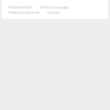
#Gelecek Partisi
#Ahmet Davutoğlu
#faliyet sonlandırma
#siyaset
Okuyu Yorumları
(0)
Gonder
Yorum yazarak Topluluk Kuralları’nı kabul etmiş bulunuyor ve siteye yaptığınız
yorumunuzla ilgili doğrudan veya dolaylı tüm sorumluluğu tek başınıza
üstleniyorsunuz. Yazılan tüm yorumlardan site yönetimi hiçbir şekilde sorumlu
tutulamaz.
Anasayfa
GÜNDEM
Şarkıcı Güllü dosyasında yeni
perde: İddianamedeki çarpıcı