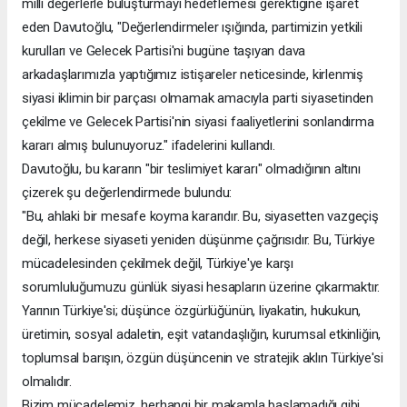
milli değerlerle buluşturmayı hedeflemesi gerektiğine işaret
eden Davutoğlu, "Değerlendirmeler ışığında, partimizin yetkili
kurulları ve Gelecek Partisi'ni bugüne taşıyan dava
arkadaşlarımızla yaptığımız istişareler neticesinde, kirlenmiş
siyasi iklimin bir parçası olmamak amacıyla parti siyasetinden
çekilme ve Gelecek Partisi'nin siyasi faaliyetlerini sonlandırma
kararı almış bulunuyoruz." ifadelerini kullandı.
Davutoğlu, bu kararın "bir teslimiyet kararı" olmadığının altını
çizerek şu değerlendirmede bulundu:
"Bu, ahlaki bir mesafe koyma kararıdır. Bu, siyasetten vazgeçiş
değil, herkese siyaseti yeniden düşünme çağrısıdır. Bu, Türkiye
mücadelesinden çekilmek değil, Türkiye'ye karşı
sorumluluğumuzu günlük siyasi hesapların üzerine çıkarmaktır.
Yarının Türkiye'si; düşünce özgürlüğünün, liyakatin, hukukun,
üretimin, sosyal adaletin, eşit vatandaşlığın, kurumsal etkinliğin,
toplumsal barışın, özgün düşüncenin ve stratejik aklın Türkiye'si
olmalıdır.
Bizim mücadelemiz, herhangi bir makamla başlamadığı gibi