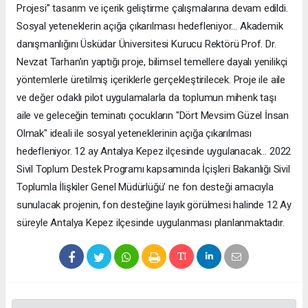
Projesi” tasarım ve içerik geliştirme çalışmalarına devam edildi.
Sosyal yeteneklerin açığa çıkarılması hedefleniyor… Akademik
danışmanlığını Üsküdar Üniversitesi Kurucu Rektörü Prof. Dr.
Nevzat Tarhan’ın yaptığı proje, bilimsel temellere dayalı yenilikçi
yöntemlerle üretilmiş içeriklerle gerçekleştirilecek. Proje ile aile
ve değer odaklı pilot uygulamalarla da toplumun mihenk taşı
aile ve geleceğin teminatı çocukların "Dört Mevsim Güzel İnsan
Olmak" ideali ile sosyal yeteneklerinin açığa çıkarılması
hedefleniyor. 12 ay Antalya Kepez ilçesinde uygulanacak… 2022
Sivil Toplum Destek Programı kapsamında İçişleri Bakanlığı Sivil
Toplumla İlişkiler Genel Müdürlüğü’ ne fon desteği amacıyla
sunulacak projenin, fon desteğine layık görülmesi halinde 12 Ay
süreyle Antalya Kepez ilçesinde uygulanması planlanmaktadır.