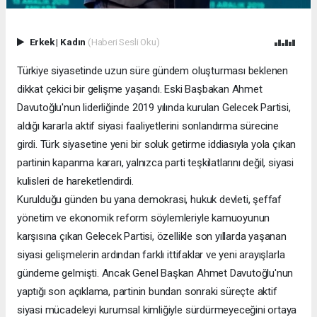
Erkek
|
Kadın
(Haberi Sesli Oku)
Türkiye siyasetinde uzun süre gündem oluşturması beklenen
dikkat çekici bir gelişme yaşandı. Eski Başbakan Ahmet
Davutoğlu'nun liderliğinde 2019 yılında kurulan Gelecek Partisi,
aldığı kararla aktif siyasi faaliyetlerini sonlandırma sürecine
girdi. Türk siyasetine yeni bir soluk getirme iddiasıyla yola çıkan
partinin kapanma kararı, yalnızca parti teşkilatlarını değil, siyasi
kulisleri de hareketlendirdi.
Kurulduğu günden bu yana demokrasi, hukuk devleti, şeffaf
yönetim ve ekonomik reform söylemleriyle kamuoyunun
karşısına çıkan Gelecek Partisi, özellikle son yıllarda yaşanan
siyasi gelişmelerin ardından farklı ittifaklar ve yeni arayışlarla
gündeme gelmişti. Ancak Genel Başkan Ahmet Davutoğlu'nun
yaptığı son açıklama, partinin bundan sonraki süreçte aktif
siyasi mücadeleyi kurumsal kimliğiyle sürdürmeyeceğini ortaya