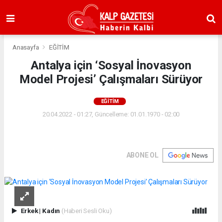
Anasayfa
EĞİTİM
Antalya için ‘Sosyal İnovasyon
Model Projesi’ Çalışmaları Sürüyor
EĞİTİM
20.04.2022 - 01:27, Güncelleme: 01.01.1970 - 02:00
ABONE OL
Erkek
|
Kadın
(Haberi Sesli Oku)