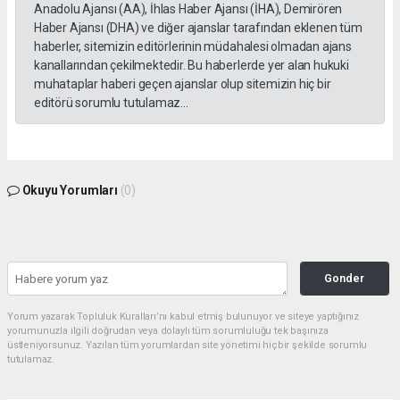
Anadolu Ajansı (AA), İhlas Haber Ajansı (İHA), Demirören
Haber Ajansı (DHA) ve diğer ajanslar tarafından eklenen tüm
haberler, sitemizin editörlerinin müdahalesi olmadan ajans
kanallarından çekilmektedir. Bu haberlerde yer alan hukuki
muhataplar haberi geçen ajanslar olup sitemizin hiç bir
editörü sorumlu tutulamaz...
Okuyu Yorumları
(0)
Gonder
Yorum yazarak Topluluk Kuralları’nı kabul etmiş bulunuyor ve siteye yaptığınız
yorumunuzla ilgili doğrudan veya dolaylı tüm sorumluluğu tek başınıza
üstleniyorsunuz. Yazılan tüm yorumlardan site yönetimi hiçbir şekilde sorumlu
tutulamaz.