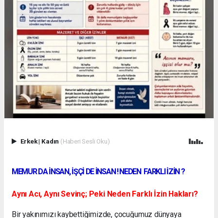
Erkek
|
Kadın
(Haberi Sesli Oku)
MEMUR DA İNSAN, İŞÇİ DE İNSAN ! NEDEN FARKLI İZİN ?
Aynı Acı, Aynı Sevinç; Peki Neden Farklı İzin Hakları?
Bir yakınımızı kaybettiğimizde, çocuğumuz dünyaya