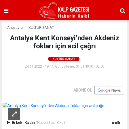
Anasayfa
KÜLTÜR SANAT
Antalya Kent Konseyi’nden Akdeniz
fokları için acil çağrı
KÜLTÜR SANAT
24.11.2022 - 19:41, Güncelleme: 01.01.1970 - 02:00
ABONE OL
Erkek
|
Kadın
(Haberi Sesli Oku)