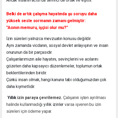
Ancak insanın acısı da sevinci de ortak ve eşittir.
Belki de artık çalışma hayatında şu soruyu daha
yüksek sesle sormanın zamanı gelmiştir:
"Acının memuru, işçisi olur mu?"
İzin süreleri yalnızca mevzuatın konusu değildir.
Aynı zamanda vicdanın, sosyal devlet anlayışının ve insan
onurunun da bir parçasıdır.
Çalışanlarımızın aile hayatını, sevinçlerini ve acılarını
gözeten daha kapsayıcı düzenlemeler, toplumun ortak
beklentilerinden biridir.
Çünkü insan olmak, hangi kanuna tabi olduğumuzdan çok
daha kıymetlidir.
Yıllık
izin paraya çevrilemez.
Çalışanın işten ayrılması
halinde kullanmadığı
yıllık izinler
varsa işveren bu izin
süreleri için ödeme yapar.