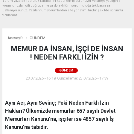
Yorum yazarak Topluluk Kuralları’nı kabul etmiş bulunuyor ve siteye yaptığınız
yorumunuzla ilgili doğrudan veya dolaylı tüm sorumluluğu tek başınıza
üstleniyorsunuz. Yazılan tüm yorumlardan site yönetimi hiçbir şekilde sorumlu
tutulamaz.
Anasayfa
GÜNDEM
MEMUR DA İNSAN, İŞÇİ DE İNSAN
! NEDEN FARKLI İZİN ?
GÜNDEM
23.07.2026 - 16:19, Güncelleme: 23.07.2026 - 17:39
Aynı Acı, Aynı Sevinç; Peki Neden Farklı İzin
Hakları? Ülkemizde memurlar 657 sayılı Devlet
Memurları Kanunu'na, işçiler ise 4857 sayılı İş
Kanunu'na tabidir.