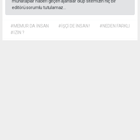
muhataplar haberi geçen ajanslar olup sitemizin hiç bir
editörü sorumlu tutulamaz...
#MEMUR DA İNSAN
#İŞÇİ DE İNSAN !
#NEDEN FARKLI
#İZİN ?
Dilber KÖSE
dilber@kalpgazetesi.com
Okuyu Yorumları
(0)
Gonder