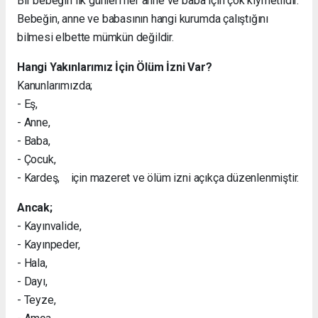
Bir bebeğin ilk günleri her anne ve baba için çok kıymetlidir.
Bebeğin, anne ve babasının hangi kurumda çalıştığını
bilmesi elbette mümkün değildir.
Hangi Yakınlarımız İçin Ölüm İzni Var?
Kanunlarımızda;
- Eş,
- Anne,
- Baba,
- Çocuk,
- Kardeş, için mazeret ve ölüm izni açıkça düzenlenmiştir.
Ancak;
- Kayınvalide,
- Kayınpeder,
- Hala,
- Dayı,
- Teyze,