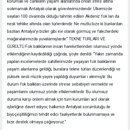
korumak ve canlıların yaşam alanlarında onları stres altına
sokmamak Antalyalı olarak görevlerimizdendir. Ülkemizde
sayıları 100 civarında olduğu tahmin edilen Akdeniz fok ları da
nesli tehlike altında olan türlerdendir. Ne mutlu bize ki bunlardan
bazıları Antalya’yı bizler gibi evi olarak görmüş ve falezlerdeki
mağaralarımızda yuvalamışlardır.” TEKNE TURLARI VE
GÜRÜLTÜ Fok balıklarının insan hareketlerinden olumsuz yönde
etkilendiğinin kaydedildiği çağrıda, şöyle denildi: “Yakın zamanda
yapılan incelemelerde sahillerimizde yaşayan fok balıklarının
yaşam alanlarına girildiği, buralara tekne turları düzenlendiği ve
yüksek sesli müzik yayını yapıldığı duyumlar ı alınmıştır. Bu
durum fok balıkları üzerinde strese sebebiyet vermekte ve
yaşamlarını olumsuz yönde etkilemektedir. Bu olumsuz
duruma karşı önlem almak için tüm kurumları acil olarak
işbirliğine davet ediyor, halkımızı Antalyalı sorumluluğu ile
biyoçeşitliliğimizi tehdit edici faaliyetlerde bulunmamaya ve
bize destek olmaya çağırıyoruz.”