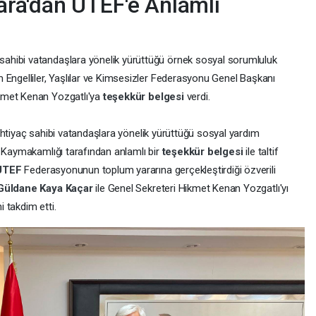
ra'dan UTEF'e Anlamlı
ç sahibi vatandaşlara yönelik yürüttüğü örnek sosyal sorumluluk
 Engelliler, Yaşlılar ve Kimsesizler Federasyonu Genel Başkanı
ikmet Kenan Yozgatlı'ya
teşekkür belgesi
verdi.
ve ihtiyaç sahibi vatandaşlara yönelik yürüttüğü sosyal yardım
a Kaymakamlığı tarafından anlamlı bir
teşekkür belgesi
ile taltif
UTEF
Federasyonunun toplum yararına gerçekleştirdiği özverili
Güldane Kaya Kaçar
ile Genel Sekreteri Hikmet Kenan Yozgatlı'yı
 takdim etti.