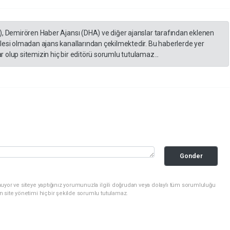
), Demirören Haber Ajansı (DHA) ve diğer ajanslar tarafından eklenen
lesi olmadan ajans kanallarından çekilmektedir. Bu haberlerde yer
 olup sitemizin hiç bir editörü sorumlu tutulamaz...
Gonder
uyor ve siteye yaptığınız yorumunuzla ilgili doğrudan veya dolaylı tüm sorumluluğu
n site yönetimi hiçbir şekilde sorumlu tutulamaz.