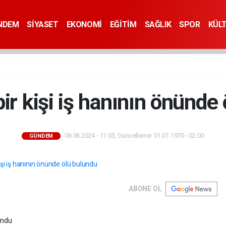
NDEM
SİYASET
EKONOMİ
EĞİTİM
SAĞLIK
SPOR
KÜL
bir kişi iş hanının önünde
06.06.2024 - 11:03, Güncelleme: 01.01.1970 - 02:00
GÜNDEM
ABONE OL
undu