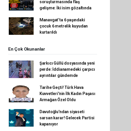
soruşturmasında flaş
gelişme: İki isim gözaltında
Manavgat’ta 6 yaşındaki
çocuk 6 metrelik kuyudan
kurtarıldı
En Çok Okunanlar
Şarkıcı Güllü dosyasında yeni
perde: İddianamedeki çarpıcı
ayrıntılar gündemde
Tarihe Geçti! Türk Hava
Kuvvetleri'nin İlk Kadın Paşası
Armağan Özel Oldu
Davutoğlu'ndan siyaseti
sarsan karar! Gelecek Partisi
kapanıyor