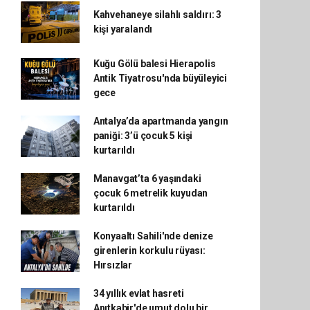
Kahvehaneye silahlı saldırı: 3
kişi yaralandı
Kuğu Gölü balesi Hierapolis
Antik Tiyatrosu'nda büyüleyici
gece
Antalya’da apartmanda yangın
paniği: 3’ü çocuk 5 kişi
kurtarıldı
Manavgat’ta 6 yaşındaki
çocuk 6 metrelik kuyudan
kurtarıldı
Konyaaltı Sahili'nde denize
girenlerin korkulu rüyası:
Hırsızlar
34 yıllık evlat hasreti
Anıtkabir'de umut dolu bir