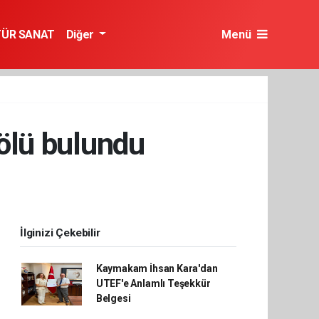
TÜR SANAT
Diğer
Menü
 ölü bulundu
İlginizi Çekebilir
Kaymakam İhsan Kara'dan
UTEF'e Anlamlı Teşekkür
Belgesi