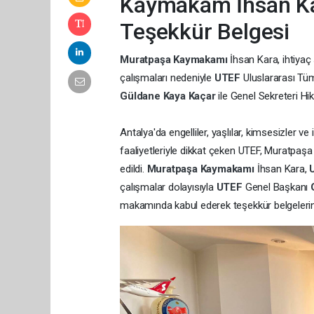
Kaymakam İhsan Ka
Teşekkür Belgesi
Muratpaşa Kaymakamı
İhsan Kara, ihtiya
çalışmaları nedeniyle
UTEF
Uluslararası Tüm
Güldane Kaya Kaçar
ile Genel Sekreteri H
Antalya'da engelliler, yaşlılar, kimsesizler 
faaliyetleriyle dikkat çeken UTEF, Muratpaş
edildi.
Muratpaşa Kaymakamı
İhsan Kara,
çalışmalar dolayısıyla
UTEF
Genel Başkanı
makamında kabul ederek teşekkür belgelerini