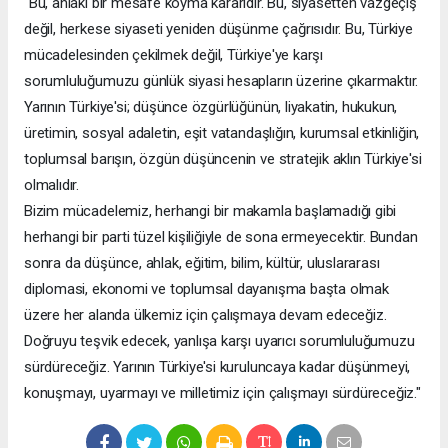
"Bu, ahlaki bir mesafe koyma kararıdır. Bu, siyasetten vazgeçiş
değil, herkese siyaseti yeniden düşünme çağrısıdır. Bu, Türkiye
mücadelesinden çekilmek değil, Türkiye'ye karşı
sorumluluğumuzu günlük siyasi hesapların üzerine çıkarmaktır.
Yarının Türkiye'si; düşünce özgürlüğünün, liyakatin, hukukun,
üretimin, sosyal adaletin, eşit vatandaşlığın, kurumsal etkinliğin,
toplumsal barışın, özgün düşüncenin ve stratejik aklın Türkiye'si
olmalıdır.
Bizim mücadelemiz, herhangi bir makamla başlamadığı gibi
herhangi bir parti tüzel kişiliğiyle de sona ermeyecektir. Bundan
sonra da düşünce, ahlak, eğitim, bilim, kültür, uluslararası
diplomasi, ekonomi ve toplumsal dayanışma başta olmak
üzere her alanda ülkemiz için çalışmaya devam edeceğiz.
Doğruyu teşvik edecek, yanlışa karşı uyarıcı sorumluluğumuzu
sürdüreceğiz. Yarının Türkiye'si kuruluncaya kadar düşünmeyi,
konuşmayı, uyarmayı ve milletimiz için çalışmayı sürdüreceğiz."