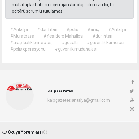
muhataplar haberi geçen ajanslar olup sitemizin hiç bir
editörü sorumlu tutulamaz...
#Antalya
#dur ihtarı
#polis
#araç
#Antalya
#Muratpaşa
#Yeşildere Mahallesi
#dur ihtarı
#araç lastiklerine ateş
#gözaltı
#güvenlik kamerası
#polis operasyonu
#güvenlik müdahalesi
Kalp Gazetesi
kalpgazetesiantalya@gmail.com
Okuyu Yorumları
(0)