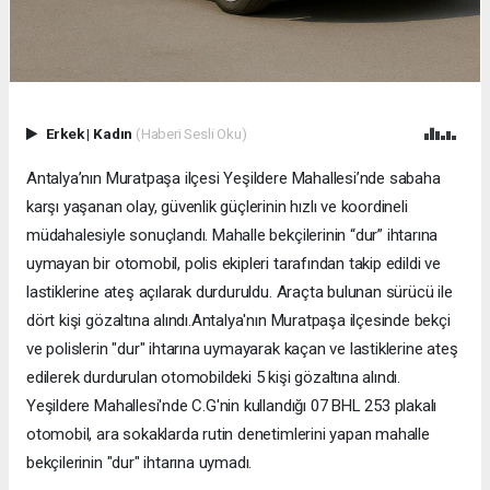
Erkek
|
Kadın
(Haberi Sesli Oku)
Antalya’nın Muratpaşa ilçesi Yeşildere Mahallesi’nde sabaha
karşı yaşanan olay, güvenlik güçlerinin hızlı ve koordineli
müdahalesiyle sonuçlandı. Mahalle bekçilerinin “dur” ihtarına
uymayan bir otomobil, polis ekipleri tarafından takip edildi ve
lastiklerine ateş açılarak durduruldu. Araçta bulunan sürücü ile
dört kişi gözaltına alındı.Antalya'nın Muratpaşa ilçesinde bekçi
ve polislerin "dur" ihtarına uymayarak kaçan ve lastiklerine ateş
edilerek durdurulan otomobildeki 5 kişi gözaltına alındı.
Yeşildere Mahallesi'nde C.G'nin kullandığı 07 BHL 253 plakalı
otomobil, ara sokaklarda rutin denetimlerini yapan mahalle
bekçilerinin "dur" ihtarına uymadı.