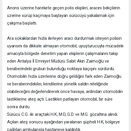
Anons üzerine harekete geçen polis ekipleri, aracını bekçilerin
üzerine sürüp kaçmaya başlayan sürücüyü yakalamak için
çalışma başlattı.
Ara sokaklardan hızla ilerleyen aracı durdurmak isteyen polisin
uyarısını da dikkate almayan otomobil, uyuşturucuyla mücadele
amacıyla bölgede denetim yapan ekiplerin çalışmalarını takip
eden Antalya İl Emniyet Müdürü Sabit Akın Zaimoğlu ve
beraberindeki grubun bulunduğu noktaya kaçışını sürdürdü.
Otomobilin hızla üzerlerine doğru geldiğini fark eden Zaimoğlu
ve beraberindekiler, kendilerine yönelik saldırı niteliğinde
olabileceğini değerlendirerek önce havaya, ardından otomobilin
lastiklerine ateş açtı. Lastikleri patlayan otomobil, bir süre
sonra durdu.
Sürücü C.G. ile araçtaki H.K, M.D, G.D. ve M.G. gözaltına alındı.
Açılan ateş sonucu ayağından yaralanan şüpheli H.K, bölgeye
çağrılan ambulansla hastaneye kaldırıldı.