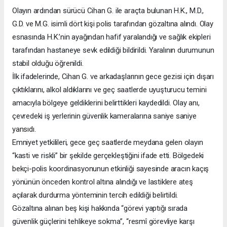
Olayın ardından sürücü Cihan G. ile araçta bulunan H.K., M.D.,
G.D. ve M.G. isimli dört kişi polis tarafından gözaltına alındı. Olay
esnasında H.K.’nin ayağından hafif yaralandığı ve sağlık ekipleri
tarafından hastaneye sevk edildiği bildirildi. Yaralının durumunun
stabil olduğu öğrenildi.
İlk ifadelerinde, Cihan G. ve arkadaşlarının gece gezisi için dışarı
çıktıklarını, alkol aldıklarını ve geç saatlerde uyuşturucu temini
amacıyla bölgeye geldiklerini belirttikleri kaydedildi. Olay anı,
çevredeki iş yerlerinin güvenlik kameralarına saniye saniye
yansıdı.
Emniyet yetkilileri, gece geç saatlerde meydana gelen olayın
“kasti ve riskli” bir şekilde gerçekleştiğini ifade etti. Bölgedeki
bekçi-polis koordinasyonunun etkinliği sayesinde aracın kaçış
yönünün önceden kontrol altına alındığı ve lastiklere ateş
açılarak durdurma yönteminin tercih edildiği belirtildi.
Gözaltına alınan beş kişi hakkında “görevi yaptığı sırada
güvenlik güçlerini tehlikeye sokma”, “resmî görevliye karşı