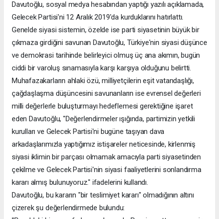
Davutoğlu, sosyal medya hesabından yaptığı yazılı açıklamada,
Gelecek Partisi'ni 12 Aralık 2019'da kurduklarını hatırlattı.
Genelde siyasi sistemin, özelde ise parti siyasetinin büyük bir
çıkmaza girdiğini savunan Davutoğlu, Türkiye'nin siyasi düşünce
ve demokrasi tarihinde belirleyici olmuş üç ana akımın, bugün
ciddi bir varoluş sınamasıyla karşı karşıya olduğunu belirtti.
Muhafazakarların ahlaki özü, milliyetçilerin eşit vatandaşlığı,
çağdaşlaşma düşüncesini savunanların ise evrensel değerleri
milli değerlerle buluşturmayı hedeflemesi gerektiğine işaret
eden Davutoğlu, "Değerlendirmeler ışığında, partimizin yetkili
kurulları ve Gelecek Partisi'ni bugüne taşıyan dava
arkadaşlarımızla yaptığımız istişareler neticesinde, kirlenmiş
siyasi iklimin bir parçası olmamak amacıyla parti siyasetinden
çekilme ve Gelecek Partisi'nin siyasi faaliyetlerini sonlandırma
kararı almış bulunuyoruz." ifadelerini kullandı.
Davutoğlu, bu kararın "bir teslimiyet kararı" olmadığının altını
çizerek şu değerlendirmede bulundu: