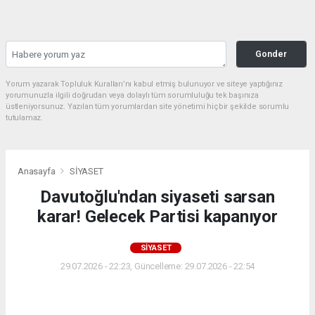
Gonder
Yorum yazarak Topluluk Kuralları’nı kabul etmiş bulunuyor ve siteye yaptığınız
yorumunuzla ilgili doğrudan veya dolaylı tüm sorumluluğu tek başınıza
üstleniyorsunuz. Yazılan tüm yorumlardan site yönetimi hiçbir şekilde sorumlu
tutulamaz.
Anasayfa
SİYASET
Davutoğlu'ndan siyaseti sarsan
karar! Gelecek Partisi kapanıyor
SİYASET
29.07.2026 - 22:23, Güncelleme: 29.07.2026 - 22:54