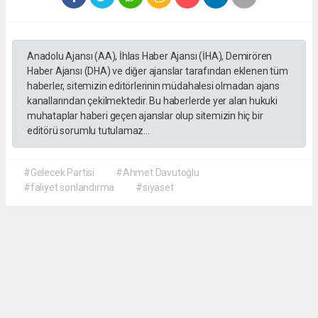
Anadolu Ajansı (AA), İhlas Haber Ajansı (İHA), Demirören
Haber Ajansı (DHA) ve diğer ajanslar tarafından eklenen tüm
haberler, sitemizin editörlerinin müdahalesi olmadan ajans
kanallarından çekilmektedir. Bu haberlerde yer alan hukuki
muhataplar haberi geçen ajanslar olup sitemizin hiç bir
editörü sorumlu tutulamaz...
#Gelecek Partisi
#Ahmet Davutoğlu
#faliyet sonlandırma
#siyaset
Okuyu Yorumları
(0)
Gonder