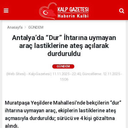
Anasayfa
GÜNDEM
Antalya’da “Dur” İhtarına uymayan
araç lastiklerine ateş açılarak
durduruldu
GÜNDEM
(Web Sitesi) - KalpGazetesi | 11.11.2025 - 22:40, Güncelleme: 12.11.2025 -
15:06
Muratpaşa Yeşildere Mahallesi’nde bekçilerin “dur”
ihtarına uymayan araç, ekiplerin lastiklerine ateş
açmasıyla durduruldu; sürücü ve 4 kişi gözaltına
alındı.