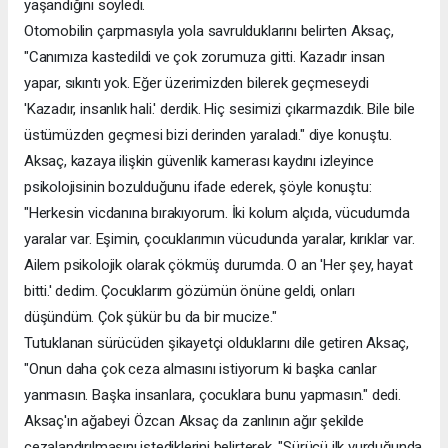
yaşandığını söyledi.
Otomobilin çarpmasıyla yola savrulduklarını belirten Aksaç,
"Canımıza kastedildi ve çok zorumuza gitti. Kazadır insan
yapar, sıkıntı yok. Eğer üzerimizden bilerek geçmeseydi
'Kazadır, insanlık hali.' derdik. Hiç sesimizi çıkarmazdık. Bile bile
üstümüzden geçmesi bizi derinden yaraladı." diye konuştu.
Aksaç, kazaya ilişkin güvenlik kamerası kaydını izleyince
psikolojisinin bozulduğunu ifade ederek, şöyle konuştu:
"Herkesin vicdanına bırakıyorum. İki kolum alçıda, vücudumda
yaralar var. Eşimin, çocuklarımın vücudunda yaralar, kırıklar var.
Ailem psikolojik olarak çökmüş durumda. O an 'Her şey, hayat
bitti.' dedim. Çocuklarım gözümün önüne geldi, onları
düşündüm. Çok şükür bu da bir mucize."
Tutuklanan sürücüden şikayetçi olduklarını dile getiren Aksaç,
"Onun daha çok ceza almasını istiyorum ki başka canlar
yanmasın. Başka insanlara, çocuklara bunu yapmasın." dedi.
Aksaç'ın ağabeyi Özcan Aksaç da zanlının ağır şekilde
cezalandırılmasını istediklerini belirterek, "Sürücü ilk vurduğunda