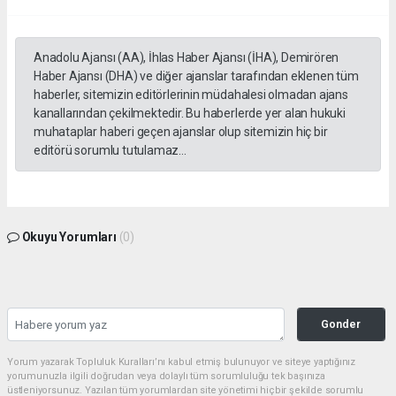
Anadolu Ajansı (AA), İhlas Haber Ajansı (İHA), Demirören
Haber Ajansı (DHA) ve diğer ajanslar tarafından eklenen tüm
haberler, sitemizin editörlerinin müdahalesi olmadan ajans
kanallarından çekilmektedir. Bu haberlerde yer alan hukuki
muhataplar haberi geçen ajanslar olup sitemizin hiç bir
editörü sorumlu tutulamaz...
Okuyu Yorumları
(0)
Gonder
Yorum yazarak Topluluk Kuralları’nı kabul etmiş bulunuyor ve siteye yaptığınız
yorumunuzla ilgili doğrudan veya dolaylı tüm sorumluluğu tek başınıza
üstleniyorsunuz. Yazılan tüm yorumlardan site yönetimi hiçbir şekilde sorumlu