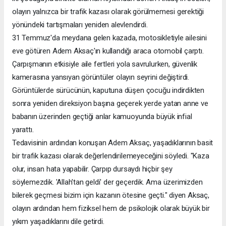
olayın yalnızca bir trafik kazası olarak görülmemesi gerektiği
yönündeki tartışmaları yeniden alevlendirdi.
31 Temmuz'da meydana gelen kazada, motosikletiyle ailesini
eve götüren Adem Aksaç'ın kullandığı araca otomobil çarptı.
Çarpışmanın etkisiyle aile fertleri yola savrulurken, güvenlik
kamerasına yansıyan görüntüler olayın seyrini değiştirdi.
Görüntülerde sürücünün, kaputuna düşen çocuğu indirdikten
sonra yeniden direksiyon başına geçerek yerde yatan anne ve
babanın üzerinden geçtiği anlar kamuoyunda büyük infial
yarattı.
Tedavisinin ardından konuşan Adem Aksaç, yaşadıklarının basit
bir trafik kazası olarak değerlendirilemeyeceğini söyledi. "Kaza
olur, insan hata yapabilir. Çarpıp dursaydı hiçbir şey
söylemezdik. 'Allah'tan geldi' der geçerdik. Ama üzerimizden
bilerek geçmesi bizim için kazanın ötesine geçti." diyen Aksaç,
olayın ardından hem fiziksel hem de psikolojik olarak büyük bir
yıkım yaşadıklarını dile getirdi.