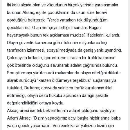
İki kolu alçıda olan ve vücudunun birçok yerinde yaralanmalar
bulunan Aksaç, eşi ile çocuklarının da uzun süre tedavi
gördüğünü belirterek, "Yerde yatarken tek düşündüğüm
çocuklarımdı. O an her şeyin bittiğini sandım. Bugün
hayattaysak bunun tek açıklaması mucize." ifadelerini kullandı.
Olayın güvenlik kamerası görüntülerinin milyonlarca kişi
tarafından izlenmesi, sosyal medyada da geniş yankı uyandırdı.
Çok sayıda kullanıcı, görüntülerin sıradan bir trafik kazasının
çok ötesinde olduğunu savunarak adalet çağrısında bulundu.
Soruşturmayı yürüten adli makamlar da olayın niteliğini dikkate
alarak sürücüyü "kasten öldürmeye teşebbüs" suçlamasıyla
tutukladı. Bu karar, dosyada yalnızca trafik kurallarının ihlal
edilmediği, olayın ceza hukuku açısından da ağır şekilde
değerlendirildiğini ortaya koydu.
Aksaç ailesi ise tek beklentilerinin adalet olduğunu söylüyor.
Adem Aksaç, "Bizim yaşadığımız acıyı başka hiçbir anne, baba
ya da çocuk yaşamasın. Verilecek karar yalnızca bizim için