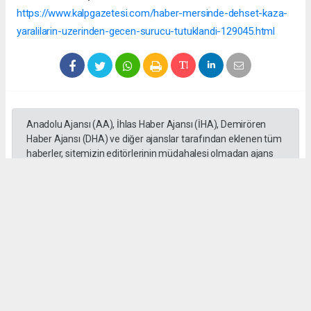
https://www.kalpgazetesi.com/haber-mersinde-dehset-kaza-
yaralilarin-uzerinden-gecen-surucu-tutuklandi-129045.html
Anadolu Ajansı (AA), İhlas Haber Ajansı (İHA), Demirören
Haber Ajansı (DHA) ve diğer ajanslar tarafından eklenen tüm
haberler, sitemizin editörlerinin müdahalesi olmadan ajans
kanallarından çekilmektedir. Bu haberlerde yer alan hukuki
muhataplar haberi geçen ajanslar olup sitemizin hiç bir
editörü sorumlu tutulamaz...
#Mersin
#Motosiklet
#Otomobil
#üzerinden geçti
#Adem Aksaç
#kaza
Okuyu Yorumları
(0)