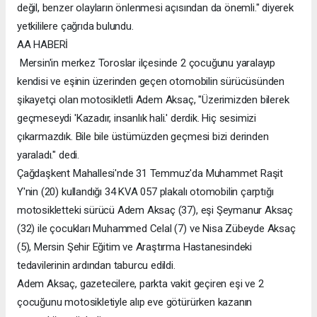
değil, benzer olayların önlenmesi açısından da önemli." diyerek
yetkililere çağrıda bulundu.
AA HABERİ
Mersin'in merkez Toroslar ilçesinde 2 çocuğunu yaralayıp
kendisi ve eşinin üzerinden geçen otomobilin sürücüsünden
şikayetçi olan motosikletli Adem Aksaç, "Üzerimizden bilerek
geçmeseydi 'Kazadır, insanlık hali.' derdik. Hiç sesimizi
çıkarmazdık. Bile bile üstümüzden geçmesi bizi derinden
yaraladı." dedi.
Çağdaşkent Mahallesi'nde 31 Temmuz'da Muhammet Raşit
Y'nin (20) kullandığı 34 KVA 057 plakalı otomobilin çarptığı
motosikletteki sürücü Adem Aksaç (37), eşi Şeymanur Aksaç
(32) ile çocukları Muhammed Celal (7) ve Nisa Zübeyde Aksaç
(5), Mersin Şehir Eğitim ve Araştırma Hastanesindeki
tedavilerinin ardından taburcu edildi.
Adem Aksaç, gazetecilere, parkta vakit geçiren eşi ve 2
çocuğunu motosikletiyle alıp eve götürürken kazanın