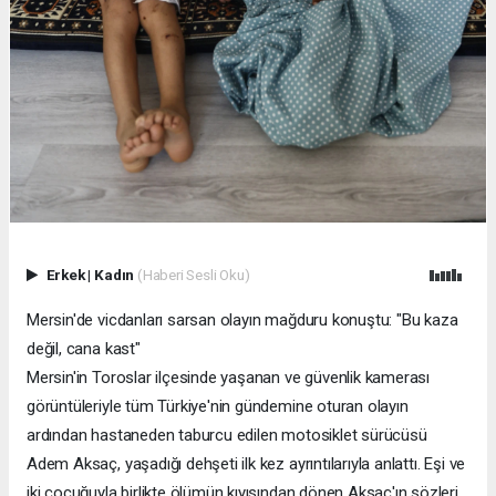
Erkek
|
Kadın
(Haberi Sesli Oku)
Mersin'de vicdanları sarsan olayın mağduru konuştu: "Bu kaza
değil, cana kast"
Mersin'in Toroslar ilçesinde yaşanan ve güvenlik kamerası
görüntüleriyle tüm Türkiye'nin gündemine oturan olayın
ardından hastaneden taburcu edilen motosiklet sürücüsü
Adem Aksaç, yaşadığı dehşeti ilk kez ayrıntılarıyla anlattı. Eşi ve
iki çocuğuyla birlikte ölümün kıyısından dönen Aksaç'ın sözleri,