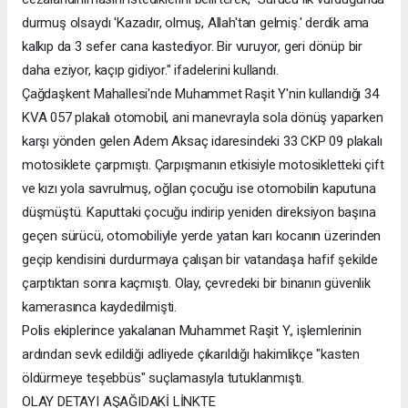
durmuş olsaydı 'Kazadır, olmuş, Allah'tan gelmiş.' derdik ama
kalkıp da 3 sefer cana kastediyor. Bir vuruyor, geri dönüp bir
daha eziyor, kaçıp gidiyor." ifadelerini kullandı.
Çağdaşkent Mahallesi'nde Muhammet Raşit Y'nin kullandığı 34
KVA 057 plakalı otomobil, ani manevrayla sola dönüş yaparken
karşı yönden gelen Adem Aksaç idaresindeki 33 CKP 09 plakalı
motosiklete çarpmıştı. Çarpışmanın etkisiyle motosikletteki çift
ve kızı yola savrulmuş, oğlan çocuğu ise otomobilin kaputuna
düşmüştü. Kaputtaki çocuğu indirip yeniden direksiyon başına
geçen sürücü, otomobiliyle yerde yatan karı kocanın üzerinden
geçip kendisini durdurmaya çalışan bir vatandaşa hafif şekilde
çarptıktan sonra kaçmıştı. Olay, çevredeki bir binanın güvenlik
kamerasınca kaydedilmişti.
Polis ekiplerince yakalanan Muhammet Raşit Y., işlemlerinin
ardından sevk edildiği adliyede çıkarıldığı hakimlikçe "kasten
öldürmeye teşebbüs" suçlamasıyla tutuklanmıştı.
OLAY DETAYI AŞAĞIDAKİ LİNKTE