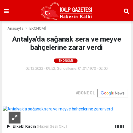
Anasayfa
EKONOMİ
Antalya'da sağanak sera ve meyve
bahçelerine zarar verdi
EKONOMİ
02.12.2022 - 09:52, Güncelleme: 01.01.1970 - 02:00
ABONE OL
Erkek
|
Kadın
(Haberi Sesli Oku)