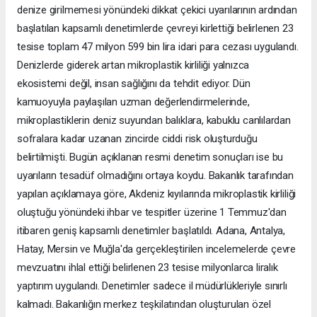
denize girilmemesi yönündeki dikkat çekici uyarılarının ardından
başlatılan kapsamlı denetimlerde çevreyi kirlettiği belirlenen 23
tesise toplam 47 milyon 599 bin lira idari para cezası uygulandı.
Denizlerde giderek artan mikroplastik kirliliği yalnızca
ekosistemi değil, insan sağlığını da tehdit ediyor. Dün
kamuoyuyla paylaşılan uzman değerlendirmelerinde,
mikroplastiklerin deniz suyundan balıklara, kabuklu canlılardan
sofralara kadar uzanan zincirde ciddi risk oluşturduğu
belirtilmişti. Bugün açıklanan resmi denetim sonuçları ise bu
uyarıların tesadüf olmadığını ortaya koydu. Bakanlık tarafından
yapılan açıklamaya göre, Akdeniz kıyılarında mikroplastik kirliliği
oluştuğu yönündeki ihbar ve tespitler üzerine 1 Temmuz'dan
itibaren geniş kapsamlı denetimler başlatıldı. Adana, Antalya,
Hatay, Mersin ve Muğla'da gerçekleştirilen incelemelerde çevre
mevzuatını ihlal ettiği belirlenen 23 tesise milyonlarca liralık
yaptırım uygulandı. Denetimler sadece il müdürlükleriyle sınırlı
kalmadı. Bakanlığın merkez teşkilatından oluşturulan özel