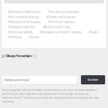
#Antalya trafik kazası
#Serik kaza haberleri
#tur minibüsü kazası
#Belek trafik kazası
#Antalya turist kazası
#Serik son dakika
#Antalya haberleri
#Belek turizm yolu
#turist yaralandı
#Antalya tur transfer kazası
#kaza
#Antalay
#Serik
Okuyu Yorumları
(0)
Gonder
Yorum yazarak Topluluk Kuralları’nı kabul etmiş bulunuyor ve siteye yaptığınız
yorumunuzla ilgili doğrudan veya dolaylı tüm sorumluluğu tek başınıza
üstleniyorsunuz. Yazılan tüm yorumlardan site yönetimi hiçbir şekilde sorumlu
tutulamaz.