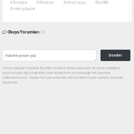
#Antalya
#Akdeniz
#deniz suyu
#kirlil8k
#mikroplastik
Okuyu Yorumları
(0)
Gonder
Yorum yazarak Topluluk Kuralları’nı kabul etmiş bulunuyor ve siteye yaptığınız
yorumunuzla ilgili doğrudan veya dolaylı tüm sorumluluğu tek başınıza
üstleniyorsunuz. Yazılan tüm yorumlardan site yönetimi hiçbir şekilde sorumlu
tutulamaz.
Anasayfa
SİYASET
Davutoğlu'ndan siyaseti sarsan
karar! Gelecek Partisi kapanıyor