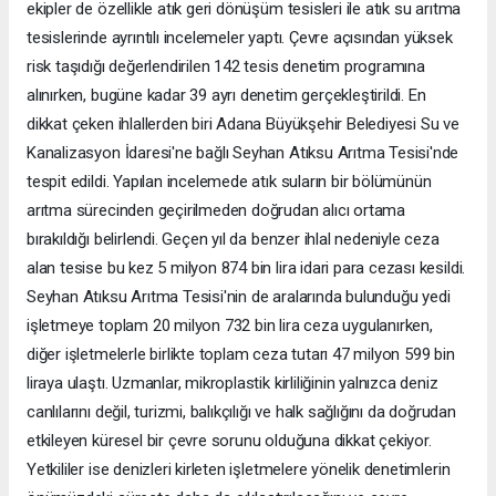
ekipler de özellikle atık geri dönüşüm tesisleri ile atık su arıtma
tesislerinde ayrıntılı incelemeler yaptı. Çevre açısından yüksek
risk taşıdığı değerlendirilen 142 tesis denetim programına
alınırken, bugüne kadar 39 ayrı denetim gerçekleştirildi. En
dikkat çeken ihlallerden biri Adana Büyükşehir Belediyesi Su ve
Kanalizasyon İdaresi'ne bağlı Seyhan Atıksu Arıtma Tesisi'nde
tespit edildi. Yapılan incelemede atık suların bir bölümünün
arıtma sürecinden geçirilmeden doğrudan alıcı ortama
bırakıldığı belirlendi. Geçen yıl da benzer ihlal nedeniyle ceza
alan tesise bu kez 5 milyon 874 bin lira idari para cezası kesildi.
Seyhan Atıksu Arıtma Tesisi'nin de aralarında bulunduğu yedi
işletmeye toplam 20 milyon 732 bin lira ceza uygulanırken,
diğer işletmelerle birlikte toplam ceza tutarı 47 milyon 599 bin
liraya ulaştı. Uzmanlar, mikroplastik kirliliğinin yalnızca deniz
canlılarını değil, turizmi, balıkçılığı ve halk sağlığını da doğrudan
etkileyen küresel bir çevre sorunu olduğuna dikkat çekiyor.
Yetkililer ise denizleri kirleten işletmelere yönelik denetimlerin