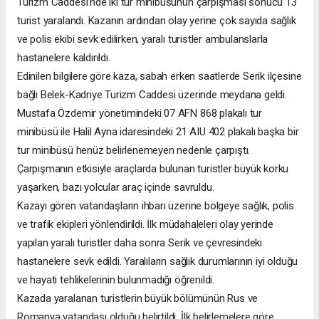
Turizm Caddesi’nde iki tur minibüsünün çarpışması sonucu 13
turist yaralandı. Kazanın ardından olay yerine çok sayıda sağlık
ve polis ekibi sevk edilirken, yaralı turistler ambulanslarla
hastanelere kaldırıldı.
Edinilen bilgilere göre kaza, sabah erken saatlerde Serik ilçesine
bağlı Belek-Kadriye Turizm Caddesi üzerinde meydana geldi.
Mustafa Özdemir yönetimindeki 07 AFN 868 plakalı tur
minibüsü ile Halil Ayna idaresindeki 21 AIU 402 plakalı başka bir
tur minibüsü henüz belirlenemeyen nedenle çarpıştı.
Çarpışmanın etkisiyle araçlarda bulunan turistler büyük korku
yaşarken, bazı yolcular araç içinde savruldu.
Kazayı gören vatandaşların ihbarı üzerine bölgeye sağlık, polis
ve trafik ekipleri yönlendirildi. İlk müdahaleleri olay yerinde
yapılan yaralı turistler daha sonra Serik ve çevresindeki
hastanelere sevk edildi. Yaralıların sağlık durumlarının iyi olduğu
ve hayati tehlikelerinin bulunmadığı öğrenildi.
Kazada yaralanan turistlerin büyük bölümünün Rus ve
Romanya vatandaşı olduğu belirtildi. İlk belirlemelere göre