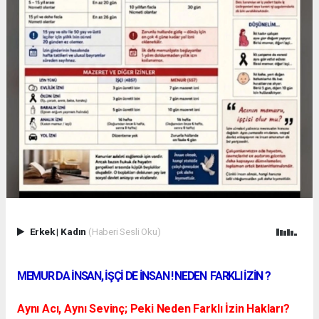
Erkek
|
Kadın
(Haberi Sesli Oku)
MEMUR DA İNSAN, İŞÇİ DE İNSAN ! NEDEN FARKLI İZİN ?
Aynı Acı, Aynı Sevinç; Peki Neden Farklı İzin Hakları?