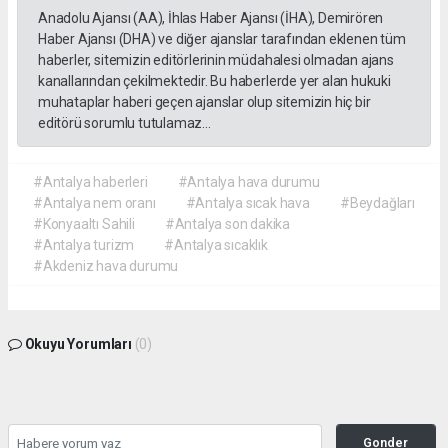
Anadolu Ajansı (AA), İhlas Haber Ajansı (İHA), Demirören
Haber Ajansı (DHA) ve diğer ajanslar tarafından eklenen tüm
haberler, sitemizin editörlerinin müdahalesi olmadan ajans
kanallarından çekilmektedir. Bu haberlerde yer alan hukuki
muhataplar haberi geçen ajanslar olup sitemizin hiç bir
editörü sorumlu tutulamaz...
#Antalya haberleri
#Antalya hava durumu
#Antalya nem oranı
#Antalya sıcak hava
#Beydağları
#Konyaaltı Sahili
#Antalya son dakika
#Antalya turizm
#Antalya sıcaklık
#Akdeniz hava durumu
Okuyu Yorumları
(0)
Gonder