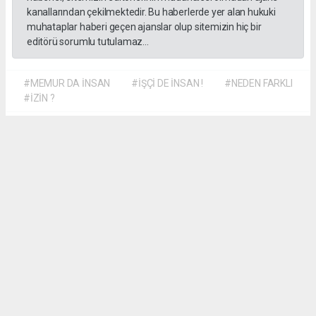
kanallarından çekilmektedir. Bu haberlerde yer alan hukuki
muhataplar haberi geçen ajanslar olup sitemizin hiç bir
editörü sorumlu tutulamaz...
#MEMUR DA İNSAN
#İŞÇİ DE İNSAN !
#NEDEN FARKLI
#İZİN ?
Dilber KÖSE
dilber@kalpgazetesi.com
Okuyu Yorumları
(0)