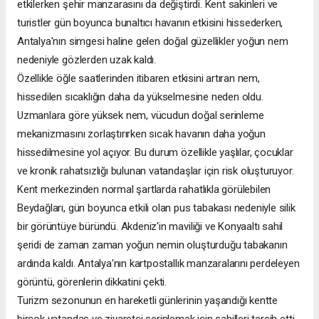
etkilerken şehir manzarasını da değiştirdi. Kent sakinleri ve
turistler gün boyunca bunaltıcı havanın etkisini hissederken,
Antalya'nın simgesi haline gelen doğal güzellikler yoğun nem
nedeniyle gözlerden uzak kaldı.
Özellikle öğle saatlerinden itibaren etkisini artıran nem,
hissedilen sıcaklığın daha da yükselmesine neden oldu.
Uzmanlara göre yüksek nem, vücudun doğal serinleme
mekanizmasını zorlaştırırken sıcak havanın daha yoğun
hissedilmesine yol açıyor. Bu durum özellikle yaşlılar, çocuklar
ve kronik rahatsızlığı bulunan vatandaşlar için risk oluşturuyor.
Kent merkezinden normal şartlarda rahatlıkla görülebilen
Beydağları, gün boyunca etkili olan pus tabakası nedeniyle silik
bir görüntüye büründü. Akdeniz'in maviliği ve Konyaaltı sahil
şeridi de zaman zaman yoğun nemin oluşturduğu tabakanın
ardında kaldı. Antalya'nın kartpostallık manzaralarını perdeleyen
görüntü, görenlerin dikkatini çekti.
Turizm sezonunun en hareketli günlerinin yaşandığı kentte
birçok vatandaş ve ziyaretçi serinlemek için sahilleri tercih etti.