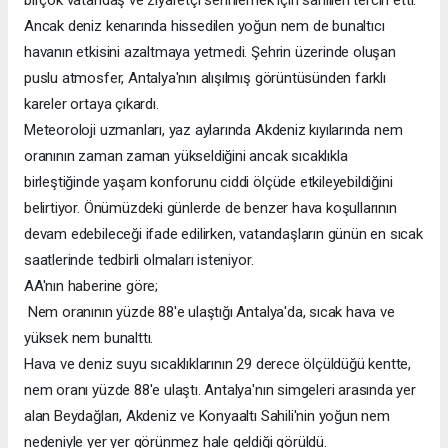
Ancak deniz kenarında hissedilen yoğun nem de bunaltıcı
havanın etkisini azaltmaya yetmedi. Şehrin üzerinde oluşan
puslu atmosfer, Antalya'nın alışılmış görüntüsünden farklı
kareler ortaya çıkardı.
Meteoroloji uzmanları, yaz aylarında Akdeniz kıyılarında nem
oranının zaman zaman yükseldiğini ancak sıcaklıkla
birleştiğinde yaşam konforunu ciddi ölçüde etkileyebildiğini
belirtiyor. Önümüzdeki günlerde de benzer hava koşullarının
devam edebileceği ifade edilirken, vatandaşların günün en sıcak
saatlerinde tedbirli olmaları isteniyor.
AA'nın haberine göre;
Nem oranının yüzde 88'e ulaştığı Antalya'da, sıcak hava ve
yüksek nem bunalttı.
Hava ve deniz suyu sıcaklıklarının 29 derece ölçüldüğü kentte,
nem oranı yüzde 88'e ulaştı. Antalya'nın simgeleri arasında yer
alan Beydağları, Akdeniz ve Konyaaltı Sahili'nin yoğun nem
nedeniyle yer yer görünmez hale geldiği görüldü.