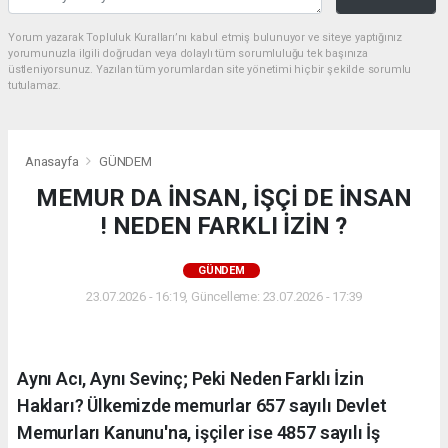
Yorum yazarak Topluluk Kuralları’nı kabul etmiş bulunuyor ve siteye yaptığınız
yorumunuzla ilgili doğrudan veya dolaylı tüm sorumluluğu tek başınıza
üstleniyorsunuz. Yazılan tüm yorumlardan site yönetimi hiçbir şekilde sorumlu
tutulamaz.
Anasayfa
GÜNDEM
MEMUR DA İNSAN, İŞÇİ DE İNSAN
! NEDEN FARKLI İZİN ?
GÜNDEM
23.07.2026 - 16:19, Güncelleme: 23.07.2026 - 17:39
Aynı Acı, Aynı Sevinç; Peki Neden Farklı İzin
Hakları? Ülkemizde memurlar 657 sayılı Devlet
Memurları Kanunu'na, işçiler ise 4857 sayılı İş