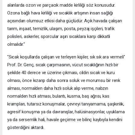
alanlarda ozon ve parçacık madde kirliliği söz konusudur.
Ozona bağlı hava kirliliği ve sıcaklık artışının insan sağlığı
açısından olumsuz etkisi daha güçlüdür. Açık havada çalışan
tarım, inşaat, temizlik, ulaşım, posta, peyzaj işçileri, trafik
polisleri, askerler, sporcular aşırı sıcaklara karşı dikkatli
olmalıdır."
"Sıcak koşullarda çalışan ve terleyen kişiler, sık sık ara vermeli"
Prof. Dr. Genç, sıcak çarpmasının, vücut sıcaklığının hızlı bir
şekilde 40 derece ve üzerine çıkması, cildin sıcak ve kuru
olması, önce kızarıp daha sonra soluk ve morumsu bir renk
alması, normalden daha hızlı soluk alıp verme, nabzın
normalden hızlı atması, bulantı, kusma, baş ağrısı, kas
krampları, tutarsız konuşmalar, çevreyi tanıyamama, şaşkınlık,
agresif konuşma ya da davranışlar, halüsinasyonlar, uyuklama
ya da sersemlik hali, havale geçirme ve bilinç kaybıyla kendini
gösterdiğini aktardı.