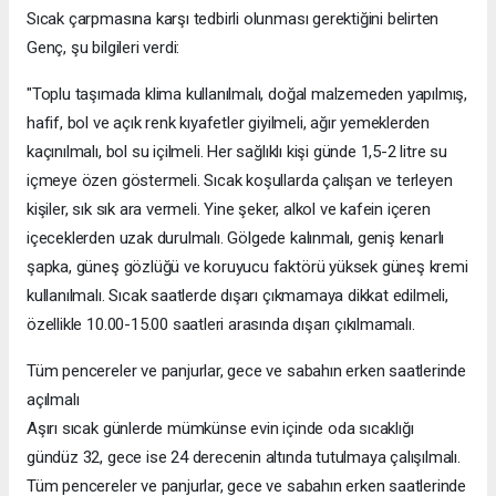
Sıcak çarpmasına karşı tedbirli olunması gerektiğini belirten
Genç, şu bilgileri verdi:
"Toplu taşımada klima kullanılmalı, doğal malzemeden yapılmış,
hafif, bol ve açık renk kıyafetler giyilmeli, ağır yemeklerden
kaçınılmalı, bol su içilmeli. Her sağlıklı kişi günde 1,5-2 litre su
içmeye özen göstermeli. Sıcak koşullarda çalışan ve terleyen
kişiler, sık sık ara vermeli. Yine şeker, alkol ve kafein içeren
içeceklerden uzak durulmalı. Gölgede kalınmalı, geniş kenarlı
şapka, güneş gözlüğü ve koruyucu faktörü yüksek güneş kremi
kullanılmalı. Sıcak saatlerde dışarı çıkmamaya dikkat edilmeli,
özellikle 10.00-15.00 saatleri arasında dışarı çıkılmamalı.
Tüm pencereler ve panjurlar, gece ve sabahın erken saatlerinde
açılmalı
Aşırı sıcak günlerde mümkünse evin içinde oda sıcaklığı
gündüz 32, gece ise 24 derecenin altında tutulmaya çalışılmalı.
Tüm pencereler ve panjurlar, gece ve sabahın erken saatlerinde