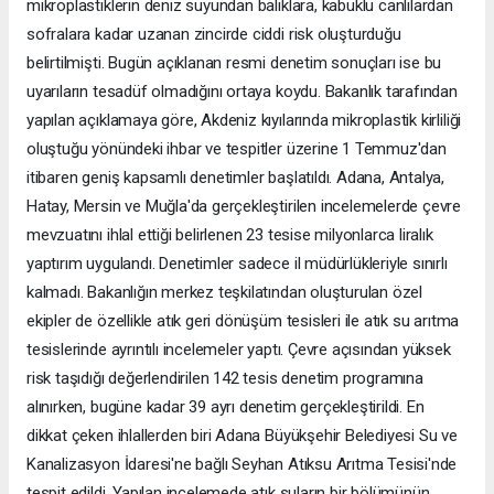
mikroplastiklerin deniz suyundan balıklara, kabuklu canlılardan
sofralara kadar uzanan zincirde ciddi risk oluşturduğu
belirtilmişti. Bugün açıklanan resmi denetim sonuçları ise bu
uyarıların tesadüf olmadığını ortaya koydu. Bakanlık tarafından
yapılan açıklamaya göre, Akdeniz kıyılarında mikroplastik kirliliği
oluştuğu yönündeki ihbar ve tespitler üzerine 1 Temmuz'dan
itibaren geniş kapsamlı denetimler başlatıldı. Adana, Antalya,
Hatay, Mersin ve Muğla'da gerçekleştirilen incelemelerde çevre
mevzuatını ihlal ettiği belirlenen 23 tesise milyonlarca liralık
yaptırım uygulandı. Denetimler sadece il müdürlükleriyle sınırlı
kalmadı. Bakanlığın merkez teşkilatından oluşturulan özel
ekipler de özellikle atık geri dönüşüm tesisleri ile atık su arıtma
tesislerinde ayrıntılı incelemeler yaptı. Çevre açısından yüksek
risk taşıdığı değerlendirilen 142 tesis denetim programına
alınırken, bugüne kadar 39 ayrı denetim gerçekleştirildi. En
dikkat çeken ihlallerden biri Adana Büyükşehir Belediyesi Su ve
Kanalizasyon İdaresi'ne bağlı Seyhan Atıksu Arıtma Tesisi'nde
tespit edildi. Yapılan incelemede atık suların bir bölümünün