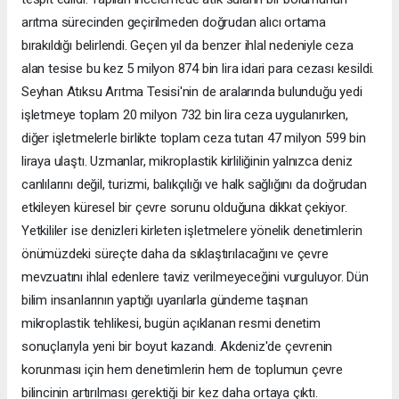
arıtma sürecinden geçirilmeden doğrudan alıcı ortama
bırakıldığı belirlendi. Geçen yıl da benzer ihlal nedeniyle ceza
alan tesise bu kez 5 milyon 874 bin lira idari para cezası kesildi.
Seyhan Atıksu Arıtma Tesisi'nin de aralarında bulunduğu yedi
işletmeye toplam 20 milyon 732 bin lira ceza uygulanırken,
diğer işletmelerle birlikte toplam ceza tutarı 47 milyon 599 bin
liraya ulaştı. Uzmanlar, mikroplastik kirliliğinin yalnızca deniz
canlılarını değil, turizmi, balıkçılığı ve halk sağlığını da doğrudan
etkileyen küresel bir çevre sorunu olduğuna dikkat çekiyor.
Yetkililer ise denizleri kirleten işletmelere yönelik denetimlerin
önümüzdeki süreçte daha da sıklaştırılacağını ve çevre
mevzuatını ihlal edenlere taviz verilmeyeceğini vurguluyor. Dün
bilim insanlarının yaptığı uyarılarla gündeme taşınan
mikroplastik tehlikesi, bugün açıklanan resmi denetim
sonuçlarıyla yeni bir boyut kazandı. Akdeniz'de çevrenin
korunması için hem denetimlerin hem de toplumun çevre
bilincinin artırılması gerektiği bir kez daha ortaya çıktı.