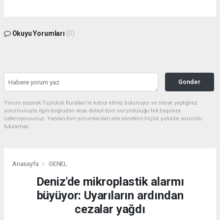
Okuyu Yorumları
(0)
Gonder
Yorum yazarak Topluluk Kuralları’nı kabul etmiş bulunuyor ve siteye yaptığınız
yorumunuzla ilgili doğrudan veya dolaylı tüm sorumluluğu tek başınıza
üstleniyorsunuz. Yazılan tüm yorumlardan site yönetimi hiçbir şekilde sorumlu
tutulamaz.
Anasayfa
GENEL
Deniz'de mikroplastik alarmı
büyüyor: Uyarıların ardından
cezalar yağdı