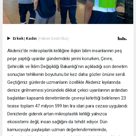
Erkek
|
Kadın
(Haberi Sesli Oku)
Akdeniz'de mikroplastik kirliliğine ilişkin bilim insanlarının peş
peşe yaptığı uyarılar gündemdeki yerini korurken, Çevre,
Şehircilik ve İklim Değişikliği Bakanlığı'nın açıkladığı son denetim
sonuçları tehlikenin boyutunu bir kez daha gözler önüne serdi.
Geçtiğimiz günlerde uzmanların özellikle Akdeniz kıyılarında
denize girilmemesi yönündeki dikkat çekici uyarılarının ardından
başlatılan kapsamlı denetimlerde çevreyi kirlettiği belirlenen 23
tesise toplam 47 milyon 599 bin lira idari para cezası uygulandı.
Denizlerde giderek artan mikroplastik kirliliği yalnızca
ekosistemi değil, insan sağlığını da tehdit ediyor. Dün
kamuoyuyla paylaşılan uzman değerlendirmelerinde,