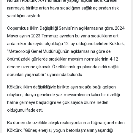
Nurdan Köktürk, AA muhabirine yaptığı açıklamada, küresel
ısınmayla birlikte artan hava sıcaklığının sağlık açısından risk
yarattığını söyledi.
Copernicus İklim Değişikliği Servisi'nin açıklamasına göre, 2024
Mayıs ayının 2023 Temmuz ayından bu yana sıcaklıkların art
arda rekor düzeyde ölçüldüğü 12. ay olduğunu belirten Köktürk,
"Meteoroloji Genel Müdürlüğünün açıklamasına göre de
önümüzdeki günlerde sıcaklıklar mevsim normallerinin 4-12
derece üzerine çıkacak. Özellikle risk gruplarında ciddi sağlık
sorunları yaşanabilir." uyarısında bulundu.
Köktürk, iklim değişikliğiyle birlikte aşırı sıcağa bağlı gelişen
olayların, dünya genelinde yaz mevsimlerinin kalıcı bir özelliği
haline gelmeye başladığını ve çok sayıda ölüme neden
olduğunu ifade etti.
Bu dönemde özellikle alerjik reaksiyonların arttığına işaret eden
Köktürk, "Güneş enerjisi, yoğun betonlaşmanın yaşandığı