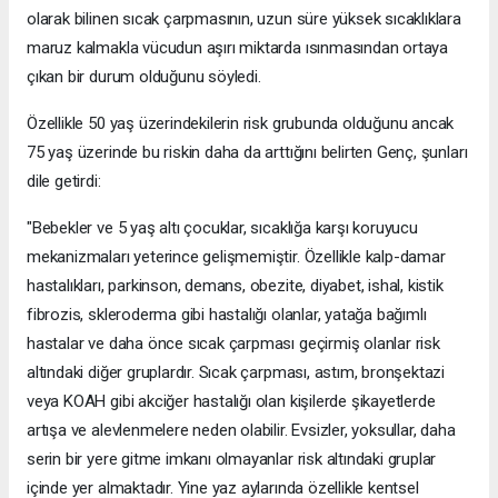
olarak bilinen sıcak çarpmasının, uzun süre yüksek sıcaklıklara
maruz kalmakla vücudun aşırı miktarda ısınmasından ortaya
çıkan bir durum olduğunu söyledi.
Özellikle 50 yaş üzerindekilerin risk grubunda olduğunu ancak
75 yaş üzerinde bu riskin daha da arttığını belirten Genç, şunları
dile getirdi:
"Bebekler ve 5 yaş altı çocuklar, sıcaklığa karşı koruyucu
mekanizmaları yeterince gelişmemiştir. Özellikle kalp-damar
hastalıkları, parkinson, demans, obezite, diyabet, ishal, kistik
fibrozis, skleroderma gibi hastalığı olanlar, yatağa bağımlı
hastalar ve daha önce sıcak çarpması geçirmiş olanlar risk
altındaki diğer gruplardır. Sıcak çarpması, astım, bronşektazi
veya KOAH gibi akciğer hastalığı olan kişilerde şikayetlerde
artışa ve alevlenmelere neden olabilir. Evsizler, yoksullar, daha
serin bir yere gitme imkanı olmayanlar risk altındaki gruplar
içinde yer almaktadır. Yine yaz aylarında özellikle kentsel