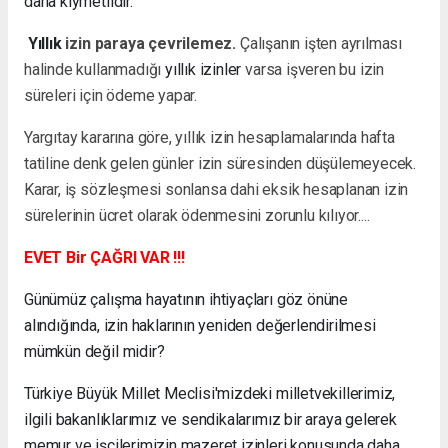
daha kıymetlidir.
Yıllık
izin paraya çevrilemez.
Çalışanın işten ayrılması
halinde kullanmadığı
yıllık izinler
varsa işveren bu izin
süreleri için ödeme yapar.
Yargıtay kararına göre, yıllık izin hesaplamalarında hafta
tatiline denk gelen günler izin süresinden düşülemeyecek.
Karar, iş sözleşmesi sonlansa dahi eksik hesaplanan izin
sürelerinin ücret olarak ödenmesini zorunlu kılıyor....
EVET Bir ÇAĞRI VAR !!!
Günümüz çalışma hayatının ihtiyaçları göz önüne
alındığında, izin haklarının yeniden değerlendirilmesi
mümkün değil midir?
Türkiye Büyük Millet Meclisi'mizdeki milletvekillerimiz,
ilgili bakanlıklarımız ve sendikalarımız bir araya gelerek
memur ve işçilerimizin mazeret izinleri konusunda daha