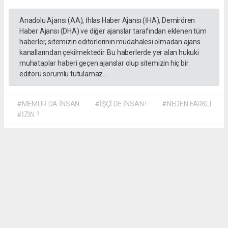
Anadolu Ajansı (AA), İhlas Haber Ajansı (İHA), Demirören
Haber Ajansı (DHA) ve diğer ajanslar tarafından eklenen tüm
haberler, sitemizin editörlerinin müdahalesi olmadan ajans
kanallarından çekilmektedir. Bu haberlerde yer alan hukuki
muhataplar haberi geçen ajanslar olup sitemizin hiç bir
editörü sorumlu tutulamaz...
#MEMUR DA İNSAN
#İŞÇİ DE İNSAN !
#NEDEN FARKLI
#İZİN ?
Dilber KÖSE
dilber@kalpgazetesi.com