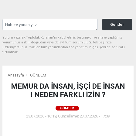
Gonder
Yorum yazarak Topluluk Kuralları’nı kabul etmiş bulunuyor ve siteye yaptığınız
yorumunuzla ilgili doğrudan veya dolaylı tüm sorumluluğu tek başınıza
üstleniyorsunuz. Yazılan tüm yorumlardan site yönetimi hiçbir şekilde sorumlu
tutulamaz.
Anasayfa
GÜNDEM
MEMUR DA İNSAN, İŞÇİ DE İNSAN
! NEDEN FARKLI İZİN ?
GÜNDEM
23.07.2026 - 16:19, Güncelleme: 23.07.2026 - 17:39