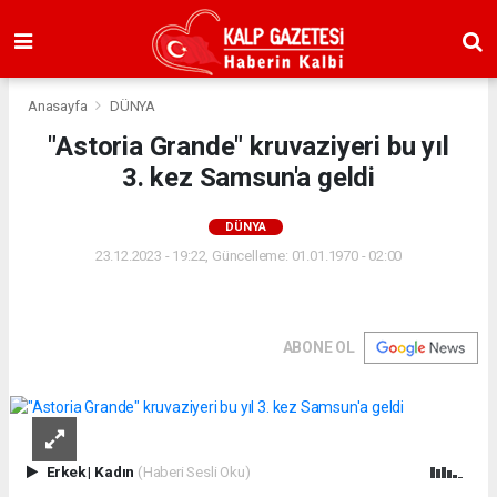
Anasayfa
DÜNYA
"Astoria Grande" kruvaziyeri bu yıl
3. kez Samsun'a geldi
DÜNYA
23.12.2023 - 19:22, Güncelleme: 01.01.1970 - 02:00
ABONE OL
Erkek
|
Kadın
(Haberi Sesli Oku)