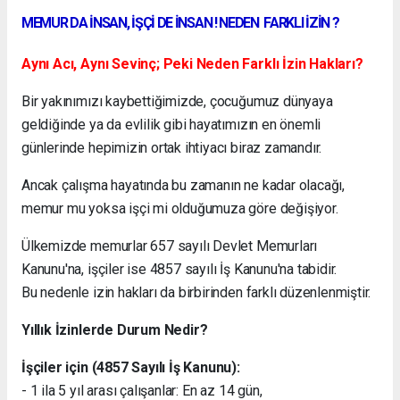
MEMUR DA İNSAN, İŞÇİ DE İNSAN ! NEDEN FARKLI İZİN ?
Aynı Acı, Aynı Sevinç; Peki Neden Farklı İzin Hakları?
Bir yakınımızı kaybettiğimizde, çocuğumuz dünyaya
geldiğinde ya da evlilik gibi hayatımızın en önemli
günlerinde hepimizin ortak ihtiyacı biraz zamandır.
Ancak çalışma hayatında bu zamanın ne kadar olacağı,
memur mu yoksa işçi mi olduğumuza göre değişiyor.
Ülkemizde memurlar 657 sayılı Devlet Memurları
Kanunu'na, işçiler ise 4857 sayılı İş Kanunu'na tabidir.
Bu nedenle izin hakları da birbirinden farklı düzenlenmiştir.
Yıllık İzinlerde Durum Nedir?
İşçiler için (4857 Sayılı İş Kanunu):
- 1 ila 5 yıl arası çalışanlar: En az 14 gün,