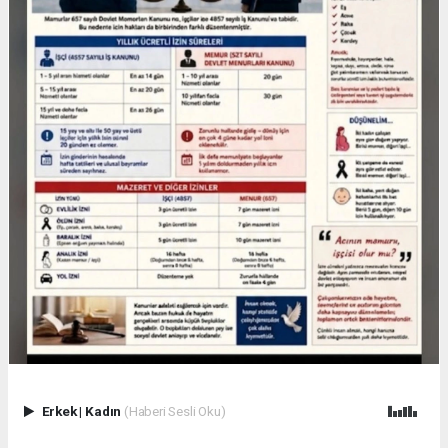
Erkek
|
Kadın
(Haberi Sesli Oku)