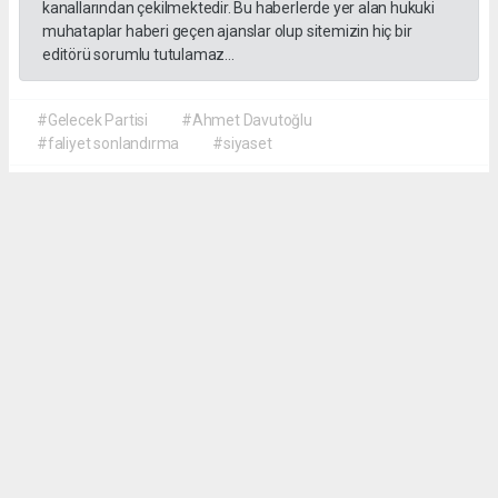
kanallarından çekilmektedir. Bu haberlerde yer alan hukuki
muhataplar haberi geçen ajanslar olup sitemizin hiç bir
editörü sorumlu tutulamaz...
#Gelecek Partisi
#Ahmet Davutoğlu
#faliyet sonlandırma
#siyaset
Okuyu Yorumları
(0)
Gonder
Yorum yazarak Topluluk Kuralları’nı kabul etmiş bulunuyor ve siteye yaptığınız
yorumunuzla ilgili doğrudan veya dolaylı tüm sorumluluğu tek başınıza
üstleniyorsunuz. Yazılan tüm yorumlardan site yönetimi hiçbir şekilde sorumlu
tutulamaz.