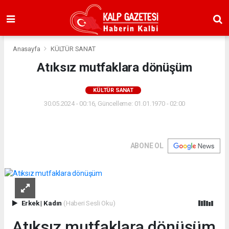
Anasayfa
KÜLTÜR SANAT
Atıksız mutfaklara dönüşüm
KÜLTÜR SANAT
30.05.2024 - 00:16, Güncelleme: 01.01.1970 - 02:00
ABONE OL
Erkek
|
Kadın
(Haberi Sesli Oku)
Atıksız mutfaklara dönüşüm