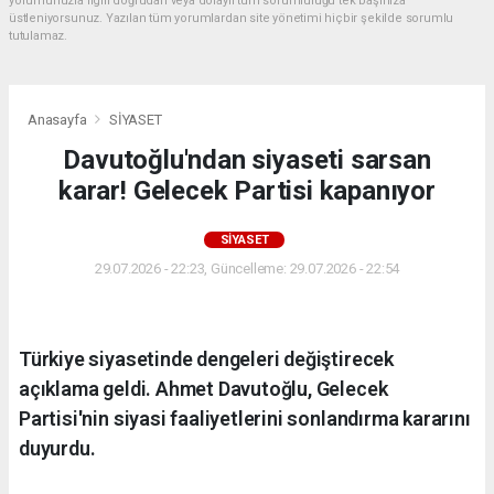
yorumunuzla ilgili doğrudan veya dolaylı tüm sorumluluğu tek başınıza
üstleniyorsunuz. Yazılan tüm yorumlardan site yönetimi hiçbir şekilde sorumlu
tutulamaz.
Anasayfa
SİYASET
Davutoğlu'ndan siyaseti sarsan
karar! Gelecek Partisi kapanıyor
SİYASET
29.07.2026 - 22:23, Güncelleme: 29.07.2026 - 22:54
Türkiye siyasetinde dengeleri değiştirecek
açıklama geldi. Ahmet Davutoğlu, Gelecek
Partisi'nin siyasi faaliyetlerini sonlandırma kararını
duyurdu.