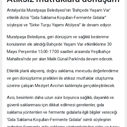
Antalya’da Muratpaşa Belediyesi’nin ‘Bahçede Yaşam Var’
etkinlik dizisi “Gıda Saklama Koşulları-Fermente Gıdalar”
söyleşisi ve “Sirke-Turşu Yapımı Atölyesi” ile devam ediyor.
Muratpaşa Belediyesi, geri dönüşüm ve sağlıklı beslenme
konularının ele alındığı Bahçede Yaşam Var etkinliklerine 30
Mayıs Perşembe 15.00-17.00 saatleri arasında Yeşilbahçe
Mahallesi’nde yer alan Malik Günal Parkı’nda devam edecek.
Etkinlik planlı alışveriş, doğru saklama, mevcudu değerlendirme
ve geri dönüştürme pratikleri ile atıksız mutfaklar oluşturma
üzerine çalışan Meziyet Avcı’nın katılımıyla gerçekleştirilecek.
Avcı, besinlerin daha uzun süre boyunca sağlıklı, dayanıklı ve
güvenli saklanması için dikkat edilmesi gerekenler, gıda
saklama yöntemleri ve fermente gıdalarla ilgili bilgiler vereceği
‘Gıda Saklama Koşulları-Fermente Gıdalar’ isimli söyleşinin
ardından fermente gıda saklama yöntemlerinden sirke ve turşu