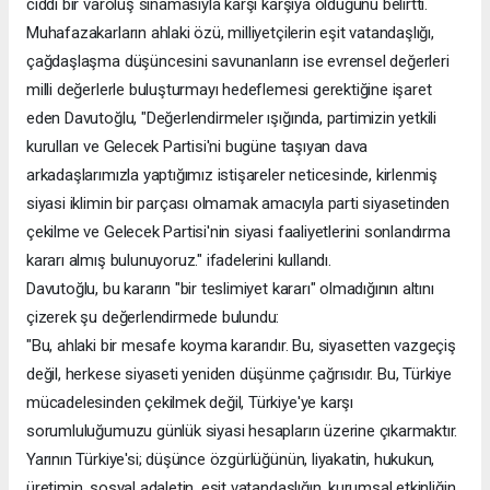
ciddi bir varoluş sınamasıyla karşı karşıya olduğunu belirtti.
Muhafazakarların ahlaki özü, milliyetçilerin eşit vatandaşlığı,
çağdaşlaşma düşüncesini savunanların ise evrensel değerleri
milli değerlerle buluşturmayı hedeflemesi gerektiğine işaret
eden Davutoğlu, "Değerlendirmeler ışığında, partimizin yetkili
kurulları ve Gelecek Partisi'ni bugüne taşıyan dava
arkadaşlarımızla yaptığımız istişareler neticesinde, kirlenmiş
siyasi iklimin bir parçası olmamak amacıyla parti siyasetinden
çekilme ve Gelecek Partisi'nin siyasi faaliyetlerini sonlandırma
kararı almış bulunuyoruz." ifadelerini kullandı.
Davutoğlu, bu kararın "bir teslimiyet kararı" olmadığının altını
çizerek şu değerlendirmede bulundu:
"Bu, ahlaki bir mesafe koyma kararıdır. Bu, siyasetten vazgeçiş
değil, herkese siyaseti yeniden düşünme çağrısıdır. Bu, Türkiye
mücadelesinden çekilmek değil, Türkiye'ye karşı
sorumluluğumuzu günlük siyasi hesapların üzerine çıkarmaktır.
Yarının Türkiye'si; düşünce özgürlüğünün, liyakatin, hukukun,
üretimin, sosyal adaletin, eşit vatandaşlığın, kurumsal etkinliğin,