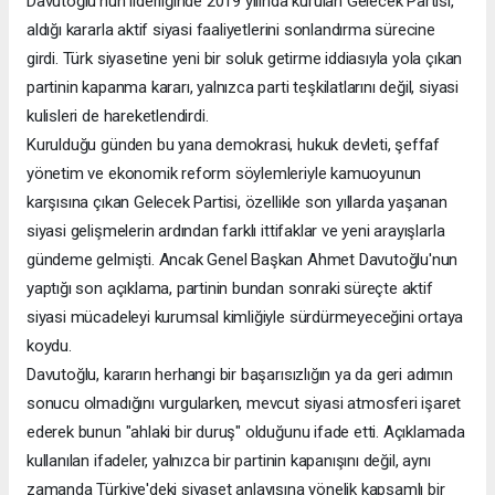
Davutoğlu'nun liderliğinde 2019 yılında kurulan Gelecek Partisi,
aldığı kararla aktif siyasi faaliyetlerini sonlandırma sürecine
girdi. Türk siyasetine yeni bir soluk getirme iddiasıyla yola çıkan
partinin kapanma kararı, yalnızca parti teşkilatlarını değil, siyasi
kulisleri de hareketlendirdi.
Kurulduğu günden bu yana demokrasi, hukuk devleti, şeffaf
yönetim ve ekonomik reform söylemleriyle kamuoyunun
karşısına çıkan Gelecek Partisi, özellikle son yıllarda yaşanan
siyasi gelişmelerin ardından farklı ittifaklar ve yeni arayışlarla
gündeme gelmişti. Ancak Genel Başkan Ahmet Davutoğlu'nun
yaptığı son açıklama, partinin bundan sonraki süreçte aktif
siyasi mücadeleyi kurumsal kimliğiyle sürdürmeyeceğini ortaya
koydu.
Davutoğlu, kararın herhangi bir başarısızlığın ya da geri adımın
sonucu olmadığını vurgularken, mevcut siyasi atmosferi işaret
ederek bunun "ahlaki bir duruş" olduğunu ifade etti. Açıklamada
kullanılan ifadeler, yalnızca bir partinin kapanışını değil, aynı
zamanda Türkiye'deki siyaset anlayışına yönelik kapsamlı bir