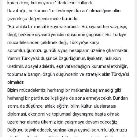
kararı almış bulunuyoruz." ifadelerini kullandı.
Davutoğlu, bu kararın "bir teslimiyet kararı" olmadığının altını
çizerek şu değerlendirmede bulundu:
"Bu, ahlaki bir mesafe koyma kararıdır. Bu, siyasetten vazgeçiş
değil, herkese siyaseti yeniden düşünme çağrısıdır. Bu, Türkiye
mücadelesinden çekilmek değil, Türkiye'ye karşı
sorumluluğumuzu günlük siyasi hesapların üzerine çıkarmaktır.
Yarının Türkiye'si; düşünce özgürlüğünün, liyakatin, hukukun,
üretimin, sosyal adaletin, eşit vatandaşlığın, kurumsal etkinliğin,
toplumsal barışın, özgün düşüncenin ve stratejik aklın Türkiye'si
olmalıdır.
Bizim mücadelemiz, herhangi bir makamla başlamadığı gibi
herhangi bir parti tüzel kişiliğiyle de sona ermeyecektir. Bundan
sonra da düşünce, ahlak, eğitim, bilim, kültür, uluslararası
diplomasi, ekonomi ve toplumsal dayanışma başta olmak
üzere her alanda ülkemiz için çalışmaya devam edeceğiz.
Doğruyu teşvik edecek, yanlışa karşı uyarıcı sorumluluğumuzu