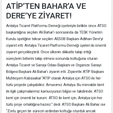
ATİP’TEN BAHAR’A VE
DERE’YE ZİYARET!
Antalya Ticaret Platformu Derneği üyeleriyle birlikte önce ATSO
başkanlığına seçilen Ali Bahar’ı sonrasında da TESK Yönetim
Kurulu üyeliğine tekrar seçilen AESOB Başkanı Adlıhan Dere’yi
ziyaret etti. Antalya Ticaret Platformu Derneği üyeleri iki önemli
ziyaret gerçekleştirdi. Önce ülkenin dikkatle takip ettiği
süreçlerin birbirini takip etmesi sonunda koltuğuna oturan
Antalya Ticaret ve Sanayi Odası Başkanı ve Organize Sanayi
Bölgesi Başkanı Ali Bahar’ı ziyaret etti. Ziyarette ATİP Başkanı
Muhteşem Kabasakal “ATİP olarak Antalya için ATSO ile her
türlü projede çalışabiliriz. Amacımız Antalya. Bu minvalde kent
ile ilgili çalışmalarımız kamuoyunun bilgisi ve takdirinde. ATSO
kent için önemli bir kurum. ATSO ile kent için, Antalya için her
türlü proje ortaklığına hazırız.” dedi. ATSO Başkanı Ali Bahar ise
“Zorlu geçen bir sürecin ardından koltuğa oturduk ancak