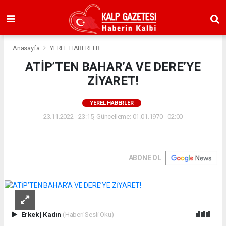
Anasayfa
YEREL HABERLER
ATİP’TEN BAHAR’A VE DERE’YE
ZİYARET!
YEREL HABERLER
23.11.2022 - 23:15, Güncelleme: 01.01.1970 - 02:00
ABONE OL
Erkek
|
Kadın
(Haberi Sesli Oku)