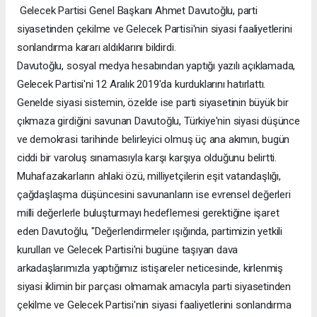
Gelecek Partisi Genel Başkanı Ahmet Davutoğlu, parti
siyasetinden çekilme ve Gelecek Partisi'nin siyasi faaliyetlerini
sonlandırma kararı aldıklarını bildirdi.
Davutoğlu, sosyal medya hesabından yaptığı yazılı açıklamada,
Gelecek Partisi'ni 12 Aralık 2019'da kurduklarını hatırlattı.
Genelde siyasi sistemin, özelde ise parti siyasetinin büyük bir
çıkmaza girdiğini savunan Davutoğlu, Türkiye'nin siyasi düşünce
ve demokrasi tarihinde belirleyici olmuş üç ana akımın, bugün
ciddi bir varoluş sınamasıyla karşı karşıya olduğunu belirtti.
Muhafazakarların ahlaki özü, milliyetçilerin eşit vatandaşlığı,
çağdaşlaşma düşüncesini savunanların ise evrensel değerleri
milli değerlerle buluşturmayı hedeflemesi gerektiğine işaret
eden Davutoğlu, "Değerlendirmeler ışığında, partimizin yetkili
kurulları ve Gelecek Partisi'ni bugüne taşıyan dava
arkadaşlarımızla yaptığımız istişareler neticesinde, kirlenmiş
siyasi iklimin bir parçası olmamak amacıyla parti siyasetinden
çekilme ve Gelecek Partisi'nin siyasi faaliyetlerini sonlandırma