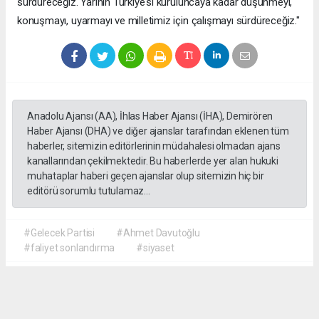
sürdüreceğiz. Yarının Türkiye'si kuruluncaya kadar düşünmeyi,
konuşmayı, uyarmayı ve milletimiz için çalışmayı sürdüreceğiz."
Anadolu Ajansı (AA), İhlas Haber Ajansı (İHA), Demirören
Haber Ajansı (DHA) ve diğer ajanslar tarafından eklenen tüm
haberler, sitemizin editörlerinin müdahalesi olmadan ajans
kanallarından çekilmektedir. Bu haberlerde yer alan hukuki
muhataplar haberi geçen ajanslar olup sitemizin hiç bir
editörü sorumlu tutulamaz...
#Gelecek Partisi
#Ahmet Davutoğlu
#faliyet sonlandırma
#siyaset
Okuyu Yorumları
(0)