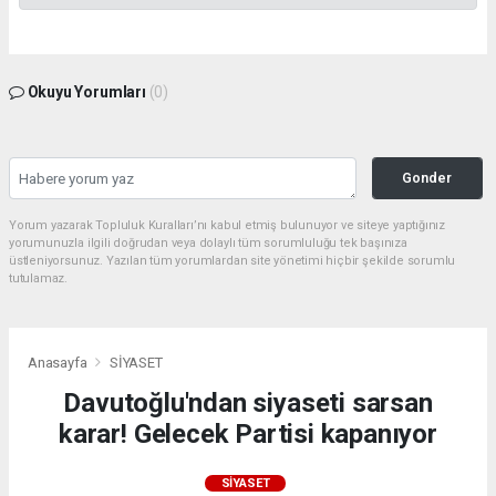
Okuyu Yorumları
(0)
Gonder
Yorum yazarak Topluluk Kuralları’nı kabul etmiş bulunuyor ve siteye yaptığınız
yorumunuzla ilgili doğrudan veya dolaylı tüm sorumluluğu tek başınıza
üstleniyorsunuz. Yazılan tüm yorumlardan site yönetimi hiçbir şekilde sorumlu
tutulamaz.
Anasayfa
SİYASET
Davutoğlu'ndan siyaseti sarsan
karar! Gelecek Partisi kapanıyor
SİYASET