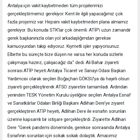
Antalya için vakit kaybetmeden tüm projelerimizi
gerçekleştirmemiz gerekiyor. Kent ile ilgili yapacağımız çok
fazla projemiz var. Hepsini vakit kaybetmeden plana almamız
gerekiyor. Bu konuda STK’lar çok önemli. ATİP’i uzun zamandır
gerek başkanınızla olan yol arkadaşlığımdan gerekse
kamuoyundan takip ediyoruz. Kıymetli işler yapıyorsunuz.
Elbette bu süreçte bize düşen ne varsa her konuda sizlerle
çalışmaya hazırız, çalışacağız da.” dedi. Ali Bahar ziyareti
sonrası ATİP heyeti Antalya Ticaret ve Sanayi Odası Başkan
Yardımcısı olarak seçilen Boğaçhan GÖKSU’ya da hayırlı olsun
ziyareti gerçekleştirerek ATSO ziyaretini tamamladı. Ardından
yeninden TESK Yönetim Kurulu üyeliğine seçilen Antalya Esnaf
ve Sanatkârlar Odaları Birliği Başkanı Adlıhan Dere’ye ziyaret
gerçekleştiren ATİP heyeti, Adlıhan Dere ile esnafın sorunları
üzerine kapsamlı bir istişare gerçekleştirdi. Ziyarette Adlıhan
Dere “Gerek pandemi döneminde, gerekse sonrasında Antalya
Esnafının sorunları için sokak sokak dolaştık. Amacımız