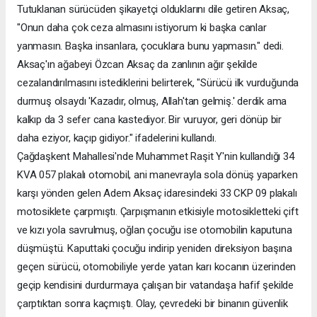
Tutuklanan sürücüden şikayetçi olduklarını dile getiren Aksaç,
"Onun daha çok ceza almasını istiyorum ki başka canlar
yanmasın. Başka insanlara, çocuklara bunu yapmasın." dedi.
Aksaç'ın ağabeyi Özcan Aksaç da zanlının ağır şekilde
cezalandırılmasını istediklerini belirterek, "Sürücü ilk vurduğunda
durmuş olsaydı 'Kazadır, olmuş, Allah'tan gelmiş.' derdik ama
kalkıp da 3 sefer cana kastediyor. Bir vuruyor, geri dönüp bir
daha eziyor, kaçıp gidiyor." ifadelerini kullandı.
Çağdaşkent Mahallesi'nde Muhammet Raşit Y'nin kullandığı 34
KVA 057 plakalı otomobil, ani manevrayla sola dönüş yaparken
karşı yönden gelen Adem Aksaç idaresindeki 33 CKP 09 plakalı
motosiklete çarpmıştı. Çarpışmanın etkisiyle motosikletteki çift
ve kızı yola savrulmuş, oğlan çocuğu ise otomobilin kaputuna
düşmüştü. Kaputtaki çocuğu indirip yeniden direksiyon başına
geçen sürücü, otomobiliyle yerde yatan karı kocanın üzerinden
geçip kendisini durdurmaya çalışan bir vatandaşa hafif şekilde
çarptıktan sonra kaçmıştı. Olay, çevredeki bir binanın güvenlik