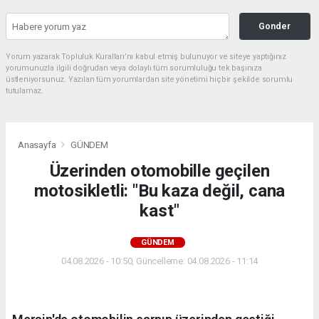
Gonder
Yorum yazarak Topluluk Kuralları’nı kabul etmiş bulunuyor ve siteye yaptığınız
yorumunuzla ilgili doğrudan veya dolaylı tüm sorumluluğu tek başınıza
üstleniyorsunuz. Yazılan tüm yorumlardan site yönetimi hiçbir şekilde sorumlu
tutulamaz.
Anasayfa
GÜNDEM
Üzerinden otomobille geçilen
motosikletli: "Bu kaza değil, cana
kast"
GÜNDEM
04.08.2026 - 10:50, Güncelleme: 04.08.2026 - 11:14