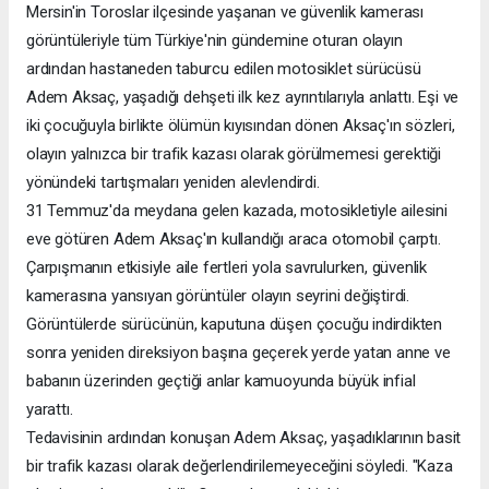
Mersin'in Toroslar ilçesinde yaşanan ve güvenlik kamerası
görüntüleriyle tüm Türkiye'nin gündemine oturan olayın
ardından hastaneden taburcu edilen motosiklet sürücüsü
Adem Aksaç, yaşadığı dehşeti ilk kez ayrıntılarıyla anlattı. Eşi ve
iki çocuğuyla birlikte ölümün kıyısından dönen Aksaç'ın sözleri,
olayın yalnızca bir trafik kazası olarak görülmemesi gerektiği
yönündeki tartışmaları yeniden alevlendirdi.
31 Temmuz'da meydana gelen kazada, motosikletiyle ailesini
eve götüren Adem Aksaç'ın kullandığı araca otomobil çarptı.
Çarpışmanın etkisiyle aile fertleri yola savrulurken, güvenlik
kamerasına yansıyan görüntüler olayın seyrini değiştirdi.
Görüntülerde sürücünün, kaputuna düşen çocuğu indirdikten
sonra yeniden direksiyon başına geçerek yerde yatan anne ve
babanın üzerinden geçtiği anlar kamuoyunda büyük infial
yarattı.
Tedavisinin ardından konuşan Adem Aksaç, yaşadıklarının basit
bir trafik kazası olarak değerlendirilemeyeceğini söyledi. "Kaza