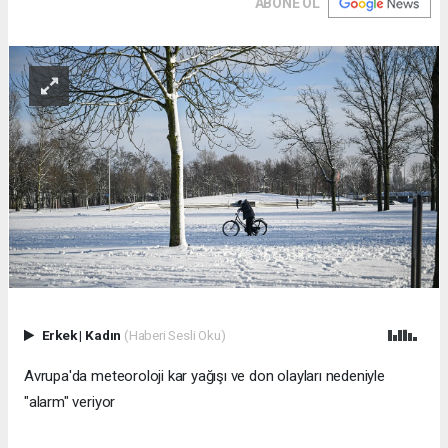
ABONE OL
Erkek
|
Kadın
(Haberi Sesli Oku)
Avrupa'da meteoroloji kar yağışı ve don olayları nedeniyle
"alarm" veriyor