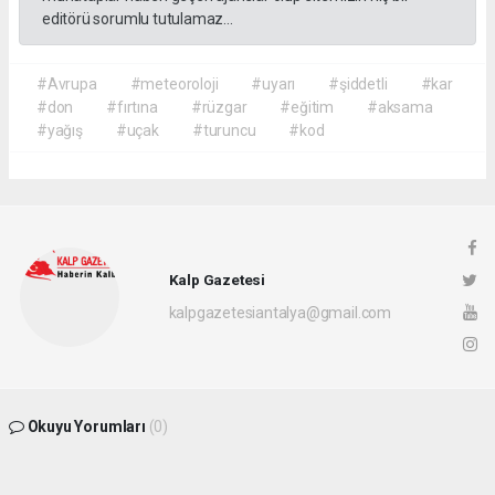
editörü sorumlu tutulamaz...
#Avrupa
#meteoroloji
#uyarı
#şiddetli
#kar
#don
#fırtına
#rüzgar
#eğitim
#aksama
#yağış
#uçak
#turuncu
#kod
Kalp Gazetesi
kalpgazetesiantalya@gmail.com
Okuyu Yorumları
(0)