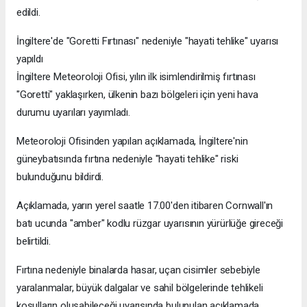
edildi.
İngiltere'de "Goretti Fırtınası" nedeniyle "hayati tehlike" uyarısı
yapıldı
İngiltere Meteoroloji Ofisi, yılın ilk isimlendirilmiş fırtınası
"Goretti" yaklaşırken, ülkenin bazı bölgeleri için yeni hava
durumu uyarıları yayımladı.
Meteoroloji Ofisinden yapılan açıklamada, İngiltere'nin
güneybatısında fırtına nedeniyle "hayati tehlike" riski
bulunduğunu bildirdi.
Açıklamada, yarın yerel saatle 17.00'den itibaren Cornwall'ın
batı ucunda "amber" kodlu rüzgar uyarısının yürürlüğe gireceği
belirtildi.
Fırtına nedeniyle binalarda hasar, uçan cisimler sebebiyle
yaralanmalar, büyük dalgalar ve sahil bölgelerinde tehlikeli
koşulların oluşabileceği uyarısında bulunulan açıklamada,