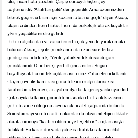
olur, insan hata yapabilir. Çarpıp dursaydı hiçbir şey
söylemezdik. 'Allah'tan geldi' der geçerdik. Ama üzerimizden
bilerek geçmesi bizim için kazanın ötesine geçti." diyen Aksaç,
olayın ardından hem fiziksel hem de psikolojik olarak büyük bir
yıkım yaşadıklarını dile getirdi.
İki kolu alçıda olan ve vücudunun birçok yerinde yaralanmalar
bulunan Aksaç, eşi ile çocuklarının da uzun süre tedavi
gördüğünü belirterek, "Yerde yatarken tek düşündüğüm
çocuklarımdı. O an her şeyin bittiğini sandım. Bugün
hayattaysak bunun tek açıklaması mucize." ifadelerini kullandı.
Olayın güvenlik kamerası görüntülerinin milyonlarca kişi
tarafından izlenmesi, sosyal medyada da geniş yankı uyandırdı.
Çok sayıda kullanıcı, görüntülerin sıradan bir trafik kazasının
çok ötesinde olduğunu savunarak adalet çağrısında bulundu.
Soruşturmayı yürüten adli makamlar da olayın niteliğini dikkate
alarak sürücüyü "kasten öldürmeye teşebbüs" suçlamasıyla
tutukladı. Bu karar, dosyada yalnızca trafik kurallarının ihlal
edilmediği, olayın ceza hukuku açısından da ağır şekilde