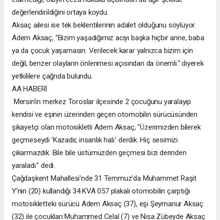
değerlendirildiğini ortaya koydu.
Aksaç ailesi ise tek beklentilerinin adalet olduğunu söylüyor.
Adem Aksaç, "Bizim yaşadığımız acıyı başka hiçbir anne, baba
ya da çocuk yaşamasın. Verilecek karar yalnızca bizim için
değil, benzer olayların önlenmesi açısından da önemli." diyerek
yetkililere çağrıda bulundu.
AA HABERİ
Mersin'in merkez Toroslar ilçesinde 2 çocuğunu yaralayıp
kendisi ve eşinin üzerinden geçen otomobilin sürücüsünden
şikayetçi olan motosikletli Adem Aksaç, "Üzerimizden bilerek
geçmeseydi 'Kazadır, insanlık hali.' derdik. Hiç sesimizi
çıkarmazdık. Bile bile üstümüzden geçmesi bizi derinden
yaraladı." dedi.
Çağdaşkent Mahallesi'nde 31 Temmuz'da Muhammet Raşit
Y'nin (20) kullandığı 34 KVA 057 plakalı otomobilin çarptığı
motosikletteki sürücü Adem Aksaç (37), eşi Şeymanur Aksaç
(32) ile çocukları Muhammed Celal (7) ve Nisa Zübeyde Aksaç