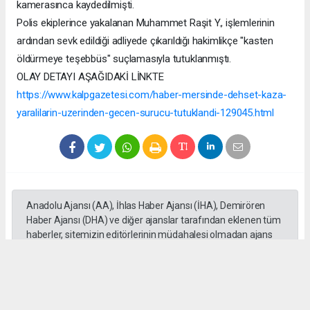
kamerasınca kaydedilmişti.
Polis ekiplerince yakalanan Muhammet Raşit Y., işlemlerinin
ardından sevk edildiği adliyede çıkarıldığı hakimlikçe "kasten
öldürmeye teşebbüs" suçlamasıyla tutuklanmıştı.
OLAY DETAYI AŞAĞIDAKİ LİNKTE
https://www.kalpgazetesi.com/haber-mersinde-dehset-kaza-
yaralilarin-uzerinden-gecen-surucu-tutuklandi-129045.html
Anadolu Ajansı (AA), İhlas Haber Ajansı (İHA), Demirören
Haber Ajansı (DHA) ve diğer ajanslar tarafından eklenen tüm
haberler, sitemizin editörlerinin müdahalesi olmadan ajans
kanallarından çekilmektedir. Bu haberlerde yer alan hukuki
muhataplar haberi geçen ajanslar olup sitemizin hiç bir
editörü sorumlu tutulamaz...