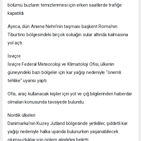
bölümü buzların temizlenmesi için erken saatlerde trafiğe
kapatıldı.
Ayrıca, dün Aniene Nehri'nin taşması başkent Roma'nın
Tiburtino bölgesindeki birçok sokağın sular altında kalmasına
yol açtı.
İsviçre
İsviçre Federal Meteoroloji ve Klimatoloji Ofisi, ülkenin
güneyindeki bazı bölgeler için kar yağışı nedeniyle "önemli
tehlike" uyarısı yaptı.
Ofis, araç kullanacak kişiler için yol ve çığ bilgilerinden haberdar
olmaları konusunda tavsiyede bulundu.
Nordik ülkeleri
Danimarka'nın Kuzey Jutland bölgesinde yetkililer, şiddetli kar
yağışı nedeniyle halka uyarıda bulunurken yaşanabilecek
olumsuzluklar için önlem alındığını belirtti.