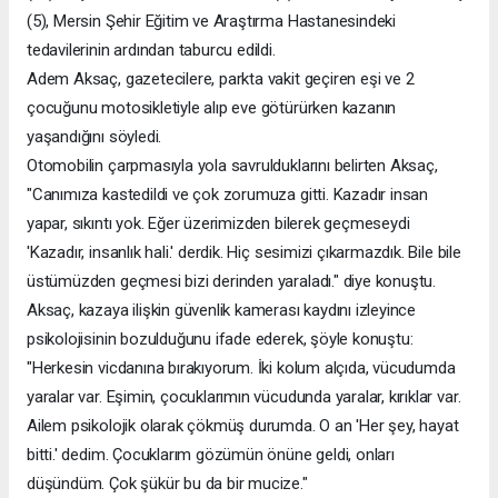
(5), Mersin Şehir Eğitim ve Araştırma Hastanesindeki
tedavilerinin ardından taburcu edildi.
Adem Aksaç, gazetecilere, parkta vakit geçiren eşi ve 2
çocuğunu motosikletiyle alıp eve götürürken kazanın
yaşandığını söyledi.
Otomobilin çarpmasıyla yola savrulduklarını belirten Aksaç,
"Canımıza kastedildi ve çok zorumuza gitti. Kazadır insan
yapar, sıkıntı yok. Eğer üzerimizden bilerek geçmeseydi
'Kazadır, insanlık hali.' derdik. Hiç sesimizi çıkarmazdık. Bile bile
üstümüzden geçmesi bizi derinden yaraladı." diye konuştu.
Aksaç, kazaya ilişkin güvenlik kamerası kaydını izleyince
psikolojisinin bozulduğunu ifade ederek, şöyle konuştu:
"Herkesin vicdanına bırakıyorum. İki kolum alçıda, vücudumda
yaralar var. Eşimin, çocuklarımın vücudunda yaralar, kırıklar var.
Ailem psikolojik olarak çökmüş durumda. O an 'Her şey, hayat
bitti.' dedim. Çocuklarım gözümün önüne geldi, onları
düşündüm. Çok şükür bu da bir mucize."