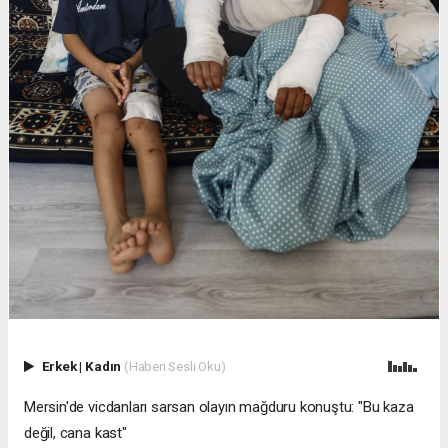
Erkek
|
Kadın
(Haberi Sesli Oku)
Mersin'de vicdanları sarsan olayın mağduru konuştu: "Bu kaza
değil, cana kast"