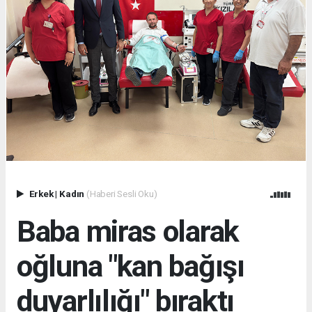
Erkek
|
Kadın
(Haberi Sesli Oku)
Baba miras olarak
oğluna "kan bağışı
duyarlılığı" bıraktı