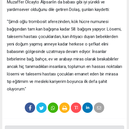
Muzaffer Olcayto Alpsan'ın da babası gibi iyi yürekli ve
yardımsever olduğunu dile getiren Dolaş, şunları kaydetti:
"Şimdi oğlu trombosit aferezinden, kök hücre numunesi
bağışından tam kan bağışına kadar 58. bağışını yapıyor. Lösemi,
talesemi hastası çocuklardan, kan ihtiyacı duyan bebeklerden
yeni doğum yapmış anneye kadar herkese o şefkat elini
babasının gölgesinde uzatmaya devam ediyor. İnsanlar
birbirlerine bağ, bahçe, ev ve arabayı miras olarak bırakabilirler
ancak hiç tanımadıkları insanlara, toplumun en hassas noktaları
lösemi ve talesemi hastası çocukları emanet eden bir mirasa
tıp eğitimim ve mesleki kariyerim boyunca ilk defa şahit
oluyorum."