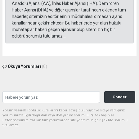
Anadolu Ajansı (AA), İhlas Haber Ajansı (İHA), Demirören
Haber Ajansı (DHA) ve diğer ajanslar tarafından eklenen tüm
haberler, sitemizin editörlerinin müdahalesi olmadan ajans
kanallarından çekilmektedir. Bu haberlerde yer alan hukuki
muhataplar haberi geçen ajanslar olup sitemizin hiç bir
editörü sorumlu tutulamaz...
Okuyu Yorumları
(0)
Gonder
Yorum yazarak Topluluk Kuralları’nı kabul etmiş bulunuyor ve siteye yaptığınız
yorumunuzla ilgili doğrudan veya dolaylı tüm sorumluluğu tek başınıza
üstleniyorsunuz. Yazılan tüm yorumlardan site yönetimi hiçbir şekilde sorumlu
tutulamaz.