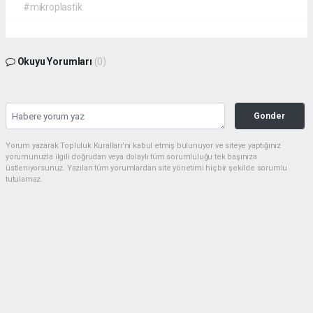
#mikroplastik
Okuyu Yorumları
(0)
Gonder
Yorum yazarak Topluluk Kuralları’nı kabul etmiş bulunuyor ve siteye yaptığınız
yorumunuzla ilgili doğrudan veya dolaylı tüm sorumluluğu tek başınıza
üstleniyorsunuz. Yazılan tüm yorumlardan site yönetimi hiçbir şekilde sorumlu
tutulamaz.
Anasayfa
GÜNDEM
MEMUR DA İNSAN, İŞÇİ DE İNSAN
! NEDEN FARKLI İZİN ?
GÜNDEM