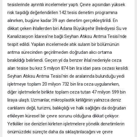
tesislerinde ayrıntılı incelemeler yaptı. Çevre açısından yüksek
risk taşıdığı değerlendirilen 142 tesis denetim programına
alınırken, bugüne kadar 39 ayrı denetim gerçekleştirildi. En
dikkat çeken ihlallerden biri Adana Büyükşehir Belediyesi Su ve
Kanalizasyon İdaresi'ne bağlı Seyhan Atıksu Arıtma Tesisi'nde
tespit edildi. Yapılan incelemede atık suların bir bölümünün
arıtma sürecinden geçirilmeden doğrudan alıcı ortama
bırakıldığı belirlendi. Geçen yıl da benzer ihlal nedeniyle ceza
alan tesise bu kez 5 milyon 874 bin lira idari para cezası kesildi.
Seyhan Atıksu Arıtma Tesisi'nin de aralarında bulunduğu yedi
işletmeye toplam 20 milyon 732 bin lira ceza uygulanırken,
diğer işletmelerle birlikte toplam ceza tutarı 47 milyon 599 bin
liraya ulaştı. Uzmanlar, mikroplastik kirliliğinin yalnızca deniz
canlılarını değil, turizmi, balıkçılığı ve halk sağlığını da doğrudan
etkileyen küresel bir çevre sorunu olduğuna dikkat çekiyor.
Yetkililer ise denizleri kirleten işletmelere yönelik denetimlerin
önümüzdeki süreçte daha da sıklaştırılacağını ve çevre