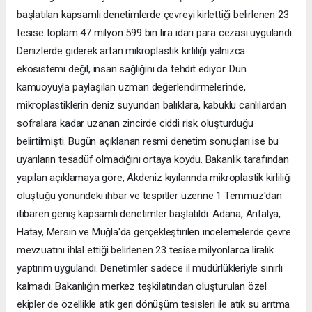
başlatılan kapsamlı denetimlerde çevreyi kirlettiği belirlenen 23
tesise toplam 47 milyon 599 bin lira idari para cezası uygulandı.
Denizlerde giderek artan mikroplastik kirliliği yalnızca
ekosistemi değil, insan sağlığını da tehdit ediyor. Dün
kamuoyuyla paylaşılan uzman değerlendirmelerinde,
mikroplastiklerin deniz suyundan balıklara, kabuklu canlılardan
sofralara kadar uzanan zincirde ciddi risk oluşturduğu
belirtilmişti. Bugün açıklanan resmi denetim sonuçları ise bu
uyarıların tesadüf olmadığını ortaya koydu. Bakanlık tarafından
yapılan açıklamaya göre, Akdeniz kıyılarında mikroplastik kirliliği
oluştuğu yönündeki ihbar ve tespitler üzerine 1 Temmuz'dan
itibaren geniş kapsamlı denetimler başlatıldı. Adana, Antalya,
Hatay, Mersin ve Muğla'da gerçekleştirilen incelemelerde çevre
mevzuatını ihlal ettiği belirlenen 23 tesise milyonlarca liralık
yaptırım uygulandı. Denetimler sadece il müdürlükleriyle sınırlı
kalmadı. Bakanlığın merkez teşkilatından oluşturulan özel
ekipler de özellikle atık geri dönüşüm tesisleri ile atık su arıtma