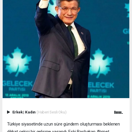
Erkek
|
Kadın
(Haberi Sesli Oku)
Türkiye siyasetinde uzun süre gündem oluşturması beklenen
dikkat çekici bir gelişme yaşandı. Eski Başbakan Ahmet