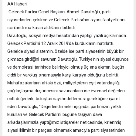
AA Haberi:
Gelecek Partisi Genel Başkanı Ahmet Davutoğlu, parti
siyasetinden çekilme ve Gelecek Partisi'nin siyasi faaliyetlerini
sonlandırma kararı aldıklarını bildirdi.
Davutoğlu, sosyal medya hesabından yaptığı yazılı açıklamada,
Gelecek Partisi'ni 12 Aralık 2019'da kurduklarını hatırlattı.
Genelde siyasi sistemin, özelde ise parti siyasetinin büyük bir
çıkmaza girdiğini savunan Davutoğlu, Türkiye'nin siyasi düşünce
ve demokrasi tarihinde belirleyici olmuş üç ana akımın, bugün
ciddi bir varoluş sınamasıyla karşı karşıya olduğunu belirtti.
Muhafazakarların ahlaki özü, milliyetçilerin eşit vatandaşlığı,
çağdaşlaşma düşüncesini savunanların ise evrensel değerleri
milli değerlerle buluşturmayı hedeflemesi gerektiğine işaret
eden Davutoğlu, "Değerlendirmeler ışığında, partimizin yetkili
kurulları ve Gelecek Partisi'ni bugüne taşıyan dava
arkadaşlarımızla yaptığımız istişareler neticesinde, kirlenmiş
siyasi iklimin bir parçası olmamak amacıyla parti siyasetinden