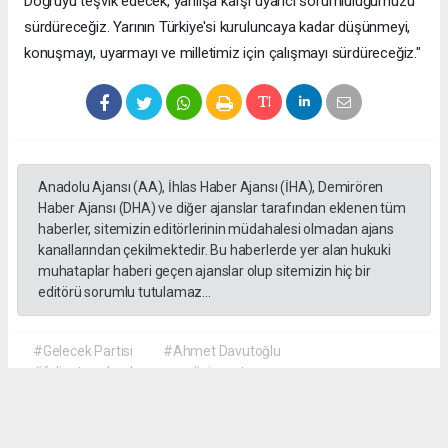
Doğruyu teşvik edecek, yanlışa karşı uyarıcı sorumluluğumuzu
sürdüreceğiz. Yarının Türkiye'si kuruluncaya kadar düşünmeyi,
konuşmayı, uyarmayı ve milletimiz için çalışmayı sürdüreceğiz."
Anadolu Ajansı (AA), İhlas Haber Ajansı (İHA), Demirören
Haber Ajansı (DHA) ve diğer ajanslar tarafından eklenen tüm
haberler, sitemizin editörlerinin müdahalesi olmadan ajans
kanallarından çekilmektedir. Bu haberlerde yer alan hukuki
muhataplar haberi geçen ajanslar olup sitemizin hiç bir
editörü sorumlu tutulamaz...
#Gelecek Partisi
#Ahmet Davutoğlu
#faliyet sonlandırma
#siyaset