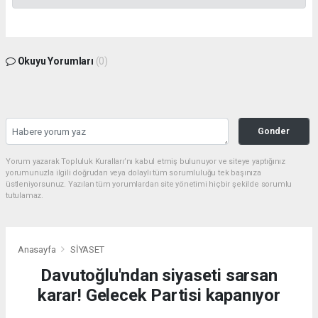
Okuyu Yorumları
(0)
Gonder
Yorum yazarak Topluluk Kuralları’nı kabul etmiş bulunuyor ve siteye yaptığınız
yorumunuzla ilgili doğrudan veya dolaylı tüm sorumluluğu tek başınıza
üstleniyorsunuz. Yazılan tüm yorumlardan site yönetimi hiçbir şekilde sorumlu
tutulamaz.
Anasayfa
SİYASET
Davutoğlu'ndan siyaseti sarsan
karar! Gelecek Partisi kapanıyor