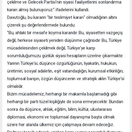
çekilme ve Gelecek Partisi'nin siyasi faaliyetlerini sonlandırma
kararı almış bulunuyoruz." ifadelerini kullandı.
Davutoğlu, bu kararın "bir teslimiyet kararı" olmadığının altını
çizerek şu değerlendirmede bulundu:
"Bu, ahlaki bir mesafe koyma kararıdır. Bu, siyasetten vazgeçiş
değil, herkese siyaseti yeniden düşünme çağrısıdır. Bu, Türkiye
mücadelesinden çekilmek değil, Türkiye'ye karşı
sorumluluğumuzu günlük siyasi hesapların üzerine çıkarmaktır.
Yarının Türkiye'si; düşünce özgürlüğünün, liyakatin, hukukun,
üretimin, sosyal adaletin, eşit vatandaşlığın, kurumsal etkinliğin,
toplumsal barışın, özgün düşüncenin ve stratejik aklın Türkiye'si
olmalıdır.
Bizim mücadelemiz, herhangi bir makamla başlamadığı gibi
herhangi bir parti tüzel kişiliğiyle de sona ermeyecektir. Bundan
sonra da düşünce, ahlak, eğitim, bilim, kültür, uluslararası
diplomasi, ekonomi ve toplumsal dayanışma başta olmak
üzere her alanda ülkemiz için çalışmaya devam edeceğiz.