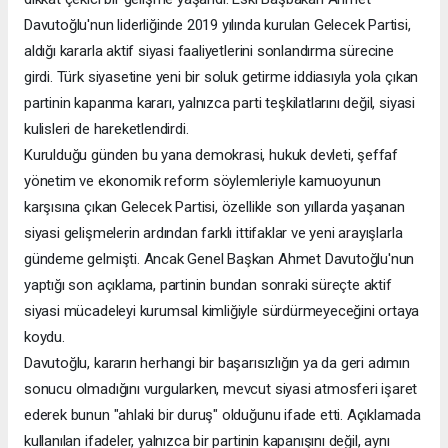
Davutoğlu'nun liderliğinde 2019 yılında kurulan Gelecek Partisi,
aldığı kararla aktif siyasi faaliyetlerini sonlandırma sürecine
girdi. Türk siyasetine yeni bir soluk getirme iddiasıyla yola çıkan
partinin kapanma kararı, yalnızca parti teşkilatlarını değil, siyasi
kulisleri de hareketlendirdi.
Kurulduğu günden bu yana demokrasi, hukuk devleti, şeffaf
yönetim ve ekonomik reform söylemleriyle kamuoyunun
karşısına çıkan Gelecek Partisi, özellikle son yıllarda yaşanan
siyasi gelişmelerin ardından farklı ittifaklar ve yeni arayışlarla
gündeme gelmişti. Ancak Genel Başkan Ahmet Davutoğlu'nun
yaptığı son açıklama, partinin bundan sonraki süreçte aktif
siyasi mücadeleyi kurumsal kimliğiyle sürdürmeyeceğini ortaya
koydu.
Davutoğlu, kararın herhangi bir başarısızlığın ya da geri adımın
sonucu olmadığını vurgularken, mevcut siyasi atmosferi işaret
ederek bunun "ahlaki bir duruş" olduğunu ifade etti. Açıklamada
kullanılan ifadeler, yalnızca bir partinin kapanışını değil, aynı