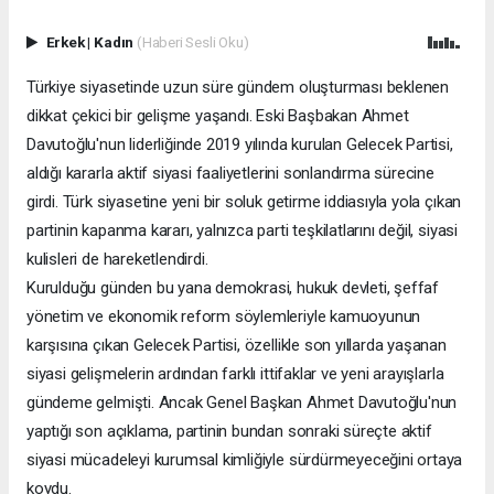
Erkek
|
Kadın
(Haberi Sesli Oku)
Türkiye siyasetinde uzun süre gündem oluşturması beklenen
dikkat çekici bir gelişme yaşandı. Eski Başbakan Ahmet
Davutoğlu'nun liderliğinde 2019 yılında kurulan Gelecek Partisi,
aldığı kararla aktif siyasi faaliyetlerini sonlandırma sürecine
girdi. Türk siyasetine yeni bir soluk getirme iddiasıyla yola çıkan
partinin kapanma kararı, yalnızca parti teşkilatlarını değil, siyasi
kulisleri de hareketlendirdi.
Kurulduğu günden bu yana demokrasi, hukuk devleti, şeffaf
yönetim ve ekonomik reform söylemleriyle kamuoyunun
karşısına çıkan Gelecek Partisi, özellikle son yıllarda yaşanan
siyasi gelişmelerin ardından farklı ittifaklar ve yeni arayışlarla
gündeme gelmişti. Ancak Genel Başkan Ahmet Davutoğlu'nun
yaptığı son açıklama, partinin bundan sonraki süreçte aktif
siyasi mücadeleyi kurumsal kimliğiyle sürdürmeyeceğini ortaya
koydu.