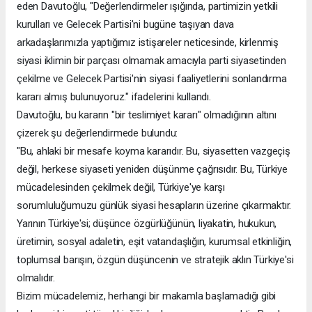
eden Davutoğlu, "Değerlendirmeler ışığında, partimizin yetkili
kurulları ve Gelecek Partisi'ni bugüne taşıyan dava
arkadaşlarımızla yaptığımız istişareler neticesinde, kirlenmiş
siyasi iklimin bir parçası olmamak amacıyla parti siyasetinden
çekilme ve Gelecek Partisi'nin siyasi faaliyetlerini sonlandırma
kararı almış bulunuyoruz." ifadelerini kullandı.
Davutoğlu, bu kararın "bir teslimiyet kararı" olmadığının altını
çizerek şu değerlendirmede bulundu:
"Bu, ahlaki bir mesafe koyma kararıdır. Bu, siyasetten vazgeçiş
değil, herkese siyaseti yeniden düşünme çağrısıdır. Bu, Türkiye
mücadelesinden çekilmek değil, Türkiye'ye karşı
sorumluluğumuzu günlük siyasi hesapların üzerine çıkarmaktır.
Yarının Türkiye'si; düşünce özgürlüğünün, liyakatin, hukukun,
üretimin, sosyal adaletin, eşit vatandaşlığın, kurumsal etkinliğin,
toplumsal barışın, özgün düşüncenin ve stratejik aklın Türkiye'si
olmalıdır.
Bizim mücadelemiz, herhangi bir makamla başlamadığı gibi