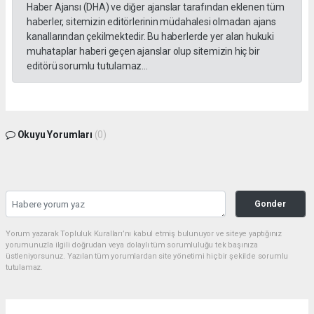
Haber Ajansı (DHA) ve diğer ajanslar tarafından eklenen tüm
haberler, sitemizin editörlerinin müdahalesi olmadan ajans
kanallarından çekilmektedir. Bu haberlerde yer alan hukuki
muhataplar haberi geçen ajanslar olup sitemizin hiç bir
editörü sorumlu tutulamaz...
Okuyu Yorumları
(0)
Gonder
Yorum yazarak Topluluk Kuralları’nı kabul etmiş bulunuyor ve siteye yaptığınız
yorumunuzla ilgili doğrudan veya dolaylı tüm sorumluluğu tek başınıza
üstleniyorsunuz. Yazılan tüm yorumlardan site yönetimi hiçbir şekilde sorumlu
tutulamaz.