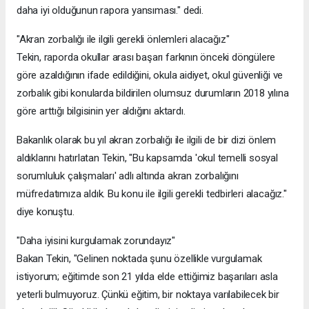
daha iyi olduğunun rapora yansıması." dedi.
"Akran zorbalığı ile ilgili gerekli önlemleri alacağız"
Tekin, raporda okullar arası başarı farkının önceki döngülere
göre azaldığının ifade edildiğini, okula aidiyet, okul güvenliği ve
zorbalık gibi konularda bildirilen olumsuz durumların 2018 yılına
göre arttığı bilgisinin yer aldığını aktardı.
Bakanlık olarak bu yıl akran zorbalığı ile ilgili de bir dizi önlem
aldıklarını hatırlatan Tekin, "Bu kapsamda 'okul temelli sosyal
sorumluluk çalışmaları' adlı altında akran zorbalığını
müfredatımıza aldık. Bu konu ile ilgili gerekli tedbirleri alacağız."
diye konuştu.
"Daha iyisini kurgulamak zorundayız"
Bakan Tekin, "Gelinen noktada şunu özellikle vurgulamak
istiyorum; eğitimde son 21 yılda elde ettiğimiz başarıları asla
yeterli bulmuyoruz. Çünkü eğitim, bir noktaya varılabilecek bir